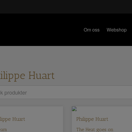
Om oss
Webshop
ilippe Huart
lippe Huart
Philippe Huart
eam
The Heat goes on