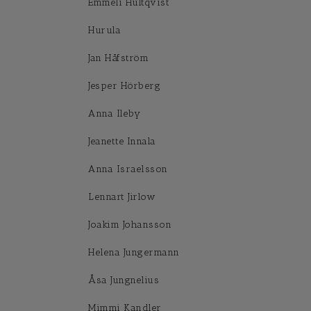
Emmeli Hultqvist
Hurula
Jan Håfström
Jesper Hörberg
Anna Ileby
Jeanette Innala
Anna Israelsson
Lennart Jirlow
Joakim Johansson
Helena Jungermann
Åsa Jungnelius
Mimmi Kandler