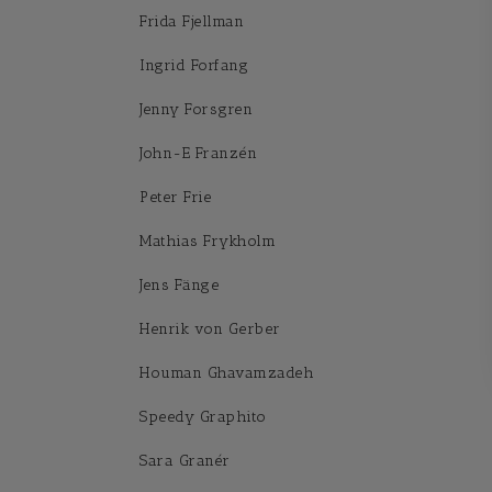
Frida Fjellman
Ingrid Forfang
Jenny Forsgren
John-E Franzén
Peter Frie
Mathias Frykholm
Jens Fänge
Henrik von Gerber
Houman Ghavamzadeh
Speedy Graphito
Sara Granér