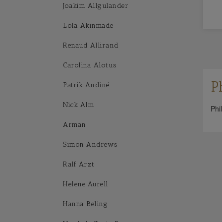
Joakim Allgulander
Lola Akinmade
Renaud Allirand
Carolina Alotus
P
Patrik Andiné
Nick Alm
Phi
Arman
Simon Andrews
Ralf Arzt
Helene Aurell
Hanna Beling