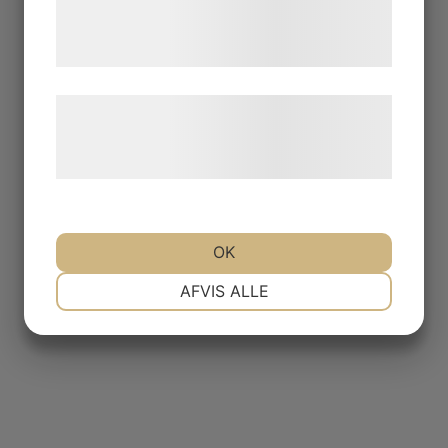
tjenester. Ved at klikke på 'OK' giver du
samtykke til disse formål.
Læs mere om vores brug af cookies og
behandling af persondata på vores
hjemmeside.
OK
NØDVENDIGE
PRÆFERENCER
AFVIS ALLE
MARKETING
STATISTIK