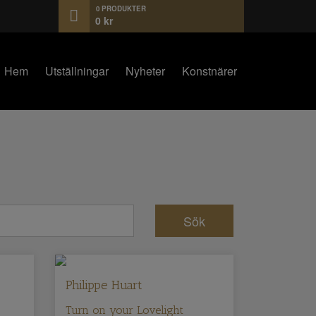
0 PRODUKTER
0
kr
Hem
Utställningar
Nyheter
Konstnärer
Philippe Huart
Turn on your Lovelight