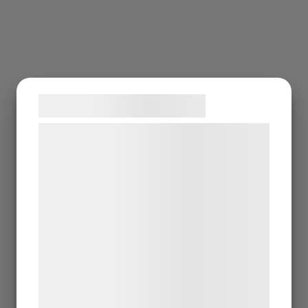
Samtykke til cookies
Vi og vores samarbejdspartnere bruger
teknologier, herunder cookies, til at
indsamle oplysninger om dig til forskellige
formål, herunder: Tilpasning af annoncering,
bedre brugeroplevelse, funktionalitet,
statistik og marketing. Disse oplysninger
kan blive delt med annoncerings- og
analysepartnere, som kan kombinere dem
med data, du tidligere har givet dem eller
de har indsamlet gennem din brug af deres