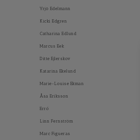
Yrjö Edelmann
Kicki Edgren
Catharina Edlund
Marcus Eek
Ditte Ejlerskov
Katarina Ekelund
Marie-Louise Ekman
Åsa Eriksson
Erró
Linn Fernström
Marc Figueras