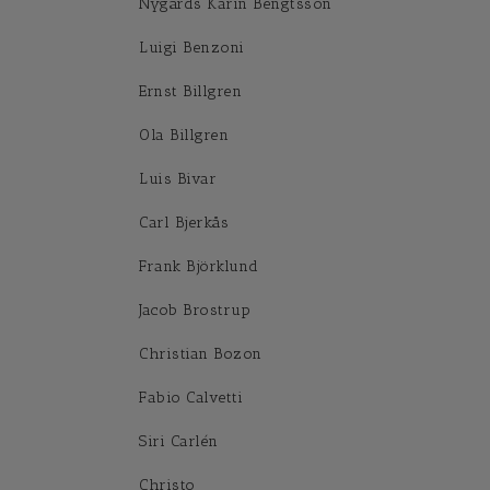
Nygårds Karin Bengtsson
Luigi Benzoni
Ernst Billgren
Ola Billgren
Luis Bivar
Carl Bjerkås
Frank Björklund
Jacob Brostrup
Christian Bozon
Fabio Calvetti
Siri Carlén
Christo