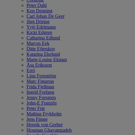
Peter Dahl
Ken Denning
Carl Johan De Geer
Jörg Döring
Yrjö Edelmann
Kicki Edgren
Catharina Edlund
Marcus Eek
Ditte Ejlerskov
Katarina Ekelund
Marie-Louise Ekman
Åsa Eriksson
Erró
Linn Fernström
Marc Figueras
Frida Fjellman
Ingrid Forfang
Jenny Forsgren
John-E Franzén
Peter Frie
Mathias Frykholm
Jens Fänge
Henrik von Gerber
Houman Ghavamzadeh