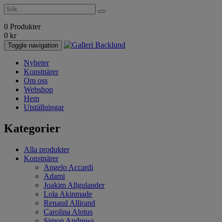
0 Produkter
0
kr
Toggle navigation
Nyheter
Konstnärer
Om oss
Webshop
Hem
Utställningar
Kategorier
Alla produkter
Konstnärer
Angelo Accardi
Adami
Joakim Allgulander
Lola Akinmade
Renaud Allirand
Carolina Alotus
Simon Andrews