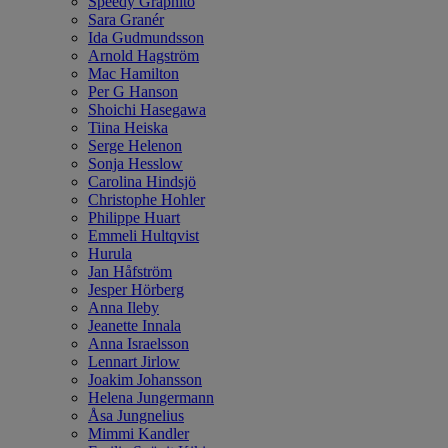
Speedy Graphito
Sara Granér
Ida Gudmundsson
Arnold Hagström
Mac Hamilton
Per G Hanson
Shoichi Hasegawa
Tiina Heiska
Serge Helenon
Sonja Hesslow
Carolina Hindsjö
Christophe Hohler
Philippe Huart
Emmeli Hultqvist
Hurula
Jan Håfström
Jesper Hörberg
Anna Ileby
Jeanette Innala
Anna Israelsson
Lennart Jirlow
Joakim Johansson
Helena Jungermann
Åsa Jungnelius
Mimmi Kandler