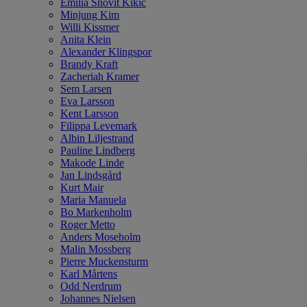
Emilia Snövit Kikic
Minjung Kim
Willi Kissmer
Anita Klein
Alexander Klingspor
Brandy Kraft
Zacheriah Kramer
Sem Larsen
Eva Larsson
Kent Larsson
Filippa Levemark
Albin Liljestrand
Pauline Lindberg
Makode Linde
Jan Lindsgård
Kurt Mair
Maria Manuela
Bo Markenholm
Roger Metto
Anders Moseholm
Malin Mossberg
Pierre Muckensturm
Karl Mårtens
Odd Nerdrum
Johannes Nielsen