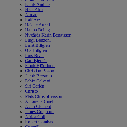
Patrik Andiné
Nick Alm
Arman
Ralf Arzt
Helene Aurell
Hanna Beling
Nygårds Karin Bengtsson
Luigi Benzoni
Ernst Billgren
Ola Billgren
Luis Bivar
Carl Bjerkås
Frank Björklund
Christian Bozon
Jacob Brostrup
Fabio Calvetti
Siri Carlén
Christo
Mats Christoffersson
Antonella Cinelli
Alain Clement
James Coignard
Africa Coll
Robert Combas
Corneille