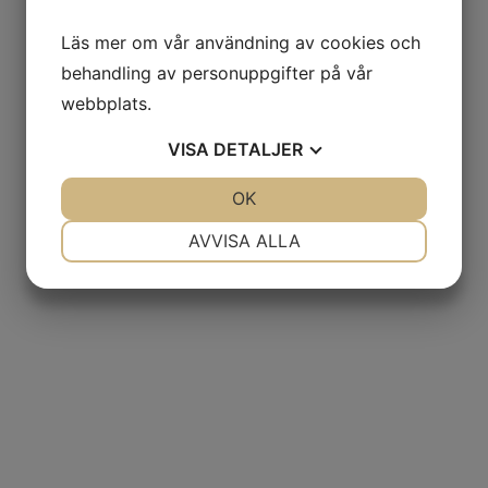
Läs mer om vår användning av cookies och
behandling av personuppgifter på vår
webbplats.
VISA
DETALJER
JA
NEJ
OK
JA
NEJ
NÖDVÄNDIG
INSTÄLLNINGAR
AVVISA ALLA
JA
NEJ
JA
NEJ
MARKNADSFÖRING
STATISTIK