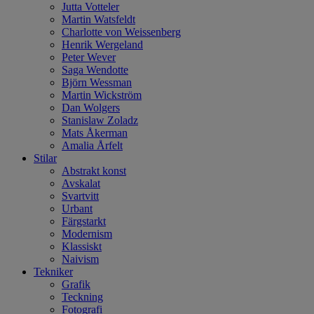
Jutta Votteler
Martin Watsfeldt
Charlotte von Weissenberg
Henrik Wergeland
Peter Wever
Saga Wendotte
Björn Wessman
Martin Wickström
Dan Wolgers
Stanislaw Zoladz
Mats Åkerman
Amalia Årfelt
Stilar
Abstrakt konst
Avskalat
Svartvitt
Urbant
Färgstarkt
Modernism
Klassiskt
Naivism
Tekniker
Grafik
Teckning
Fotografi