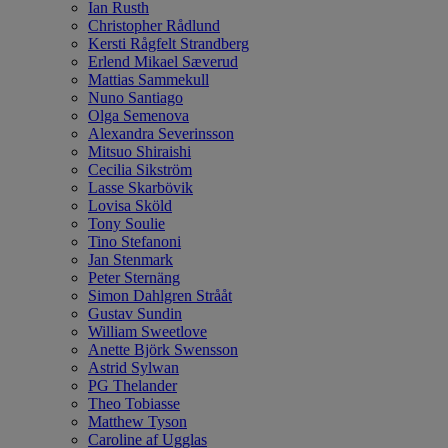
Ian Rusth
Christopher Rådlund
Kersti Rågfelt Strandberg
Erlend Mikael Sæverud
Mattias Sammekull
Nuno Santiago
Olga Semenova
Alexandra Severinsson
Mitsuo Shiraishi
Cecilia Sikström
Lasse Skarbövik
Lovisa Sköld
Tony Soulie
Tino Stefanoni
Jan Stenmark
Peter Sternäng
Simon Dahlgren Strååt
Gustav Sundin
William Sweetlove
Anette Björk Swensson
Astrid Sylwan
PG Thelander
Theo Tobiasse
Matthew Tyson
Caroline af Ugglas