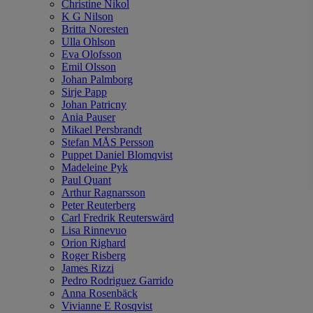
Christine Nikol
K G Nilson
Britta Noresten
Ulla Ohlson
Eva Olofsson
Emil Olsson
Johan Palmborg
Sirje Papp
Johan Patricny
Ania Pauser
Mikael Persbrandt
Stefan MÅS Persson
Puppet Daniel Blomqvist
Madeleine Pyk
Paul Quant
Arthur Ragnarsson
Peter Reuterberg
Carl Fredrik Reuterswärd
Lisa Rinnevuo
Orion Righard
Roger Risberg
James Rizzi
Pedro Rodriguez Garrido
Anna Rosenbäck
Vivianne E Rosqvist