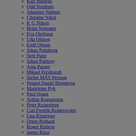
Karl Mårtens
Odd Nerdrum
Johannes Nielsen
Christine Nikol
K G Nilson
Britta Noresten
Eva Olofsson
Ulla Ohlson
Emil Olsson
Johan Palmborg
Sirje Papp
Johan Patricny
Ania Pauser
Mikael Persbrandt
Stefan MÅS Persson
Puppet Daniel Blomqvist
Madeleine Pyk
Paul Quant
Arthur Ragnarsson
Peter Reuterberg
Carl Fredrik Reuterswärd
Lisa Rinnevuo
Orion Righard
Roger Risberg
James Rizzi