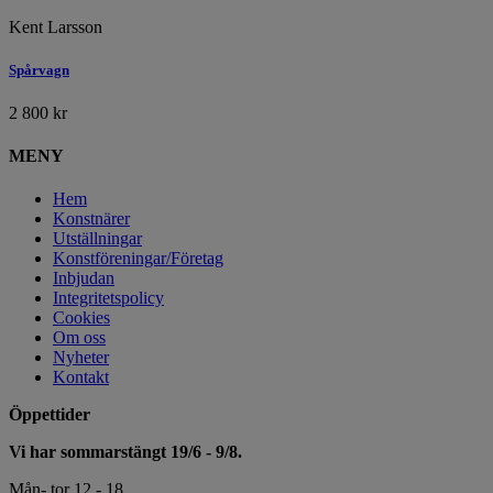
Kent Larsson
Spårvagn
2 800
kr
MENY
Hem
Konstnärer
Utställningar
Konstföreningar/Företag
Inbjudan
Integritetspolicy
Cookies
Om oss
Nyheter
Kontakt
Öppettider
Vi har sommarstängt 19/6 - 9/8.
Mån- tor 12 - 18