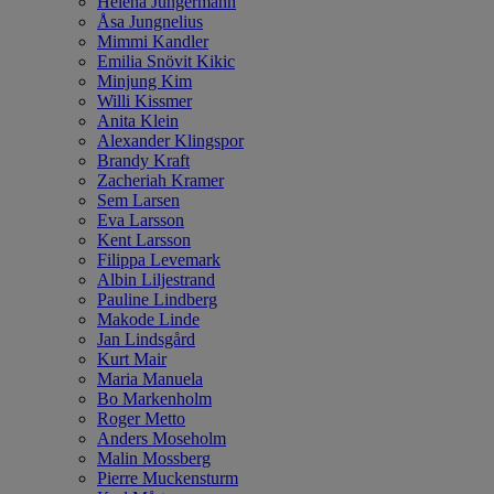
Helena Jungermann
Åsa Jungnelius
Mimmi Kandler
Emilia Snövit Kikic
Minjung Kim
Willi Kissmer
Anita Klein
Alexander Klingspor
Brandy Kraft
Zacheriah Kramer
Sem Larsen
Eva Larsson
Kent Larsson
Filippa Levemark
Albin Liljestrand
Pauline Lindberg
Makode Linde
Jan Lindsgård
Kurt Mair
Maria Manuela
Bo Markenholm
Roger Metto
Anders Moseholm
Malin Mossberg
Pierre Muckensturm