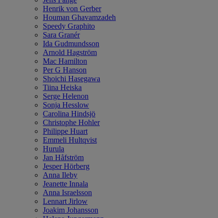
Henrik von Gerber
Houman Ghavamzadeh
Speedy Graphito
Sara Granér
Ida Gudmundsson
Arnold Hagström
Mac Hamilton
Per G Hanson
Shoichi Hasegawa
Tiina Heiska
Serge Helenon
Sonja Hesslow
Carolina Hindsjö
Christophe Hohler
Philippe Huart
Emmeli Hultqvist
Hurula
Jan Håfström
Jesper Hörberg
Anna Ileby
Jeanette Innala
Anna Israelsson
Lennart Jirlow
Joakim Johansson