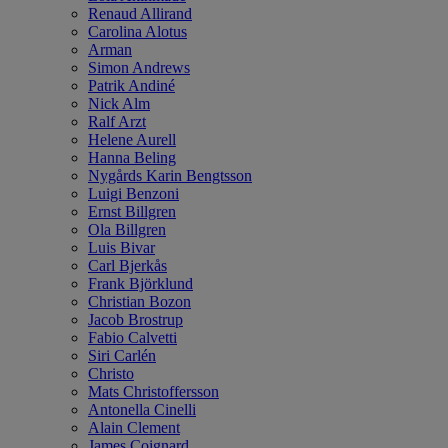
Renaud Allirand
Carolina Alotus
Arman
Simon Andrews
Patrik Andiné
Nick Alm
Ralf Arzt
Helene Aurell
Hanna Beling
Nygårds Karin Bengtsson
Luigi Benzoni
Ernst Billgren
Ola Billgren
Luis Bivar
Carl Bjerkås
Frank Björklund
Christian Bozon
Jacob Brostrup
Fabio Calvetti
Siri Carlén
Christo
Mats Christoffersson
Antonella Cinelli
Alain Clement
James Coignard