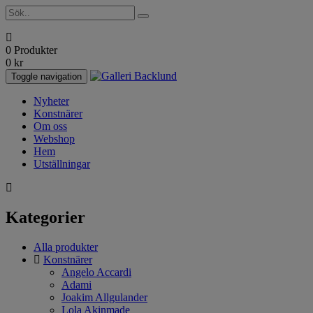
0 Produkter
0
kr
Toggle navigation
Nyheter
Konstnärer
Om oss
Webshop
Hem
Utställningar
Kategorier
Alla produkter
Konstnärer
Angelo Accardi
Adami
Joakim Allgulander
Lola Akinmade