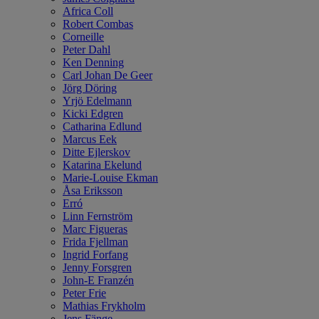
Africa Coll
Robert Combas
Corneille
Peter Dahl
Ken Denning
Carl Johan De Geer
Jörg Döring
Yrjö Edelmann
Kicki Edgren
Catharina Edlund
Marcus Eek
Ditte Ejlerskov
Katarina Ekelund
Marie-Louise Ekman
Åsa Eriksson
Erró
Linn Fernström
Marc Figueras
Frida Fjellman
Ingrid Forfang
Jenny Forsgren
John-E Franzén
Peter Frie
Mathias Frykholm
Jens Fänge