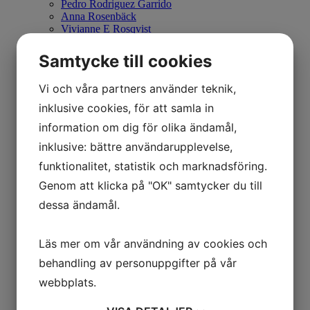
Pedro Rodriguez Garrido
Anna Rosenbäck
Vivianne E Rosqvist
Ian Rusth
Christopher Rådlund
Samtycke till cookies
Kersti Rågfelt Strandberg
Erlend Mikael Sæverud
Vi och våra partners använder teknik,
Mattias Sammekull
Nuno Santiago
inklusive cookies, för att samla in
Olga Semenova
information om dig för olika ändamål,
Alexandra Severinsson
Mitsuo Shiraishi
inklusive: bättre användarupplevelse,
Cecilia Sikström
funktionalitet, statistik och marknadsföring.
Lasse Skarbövik
Lovisa Sköld
Genom att klicka på "OK" samtycker du till
Tony Soulie
Tino Stefanoni
dessa ändamål.
Jan Stenmark
Peter Sternäng
Simon Dahlgren Strååt
Läs mer om vår användning av cookies och
Gustav Sundin
behandling av personuppgifter på vår
William Sweetlove
Anette Björk Swensson
webbplats.
Astrid Sylwan
PG Thelander