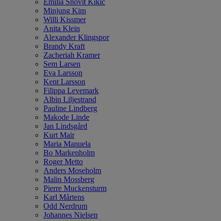
Emilia Snövit Kikic
Minjung Kim
Willi Kissmer
Anita Klein
Alexander Klingspor
Brandy Kraft
Zacheriah Kramer
Sem Larsen
Eva Larsson
Kent Larsson
Filippa Levemark
Albin Liljestrand
Pauline Lindberg
Makode Linde
Jan Lindsgård
Kurt Mair
Maria Manuela
Bo Markenholm
Roger Metto
Anders Moseholm
Malin Mossberg
Pierre Muckensturm
Karl Mårtens
Odd Nerdrum
Johannes Nielsen