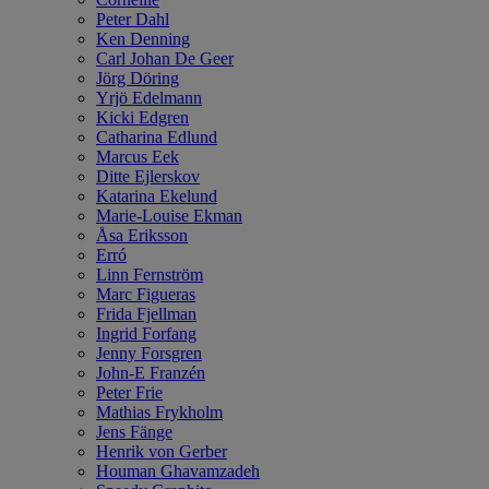
Peter Dahl
Ken Denning
Carl Johan De Geer
Jörg Döring
Yrjö Edelmann
Kicki Edgren
Catharina Edlund
Marcus Eek
Ditte Ejlerskov
Katarina Ekelund
Marie-Louise Ekman
Åsa Eriksson
Erró
Linn Fernström
Marc Figueras
Frida Fjellman
Ingrid Forfang
Jenny Forsgren
John-E Franzén
Peter Frie
Mathias Frykholm
Jens Fänge
Henrik von Gerber
Houman Ghavamzadeh