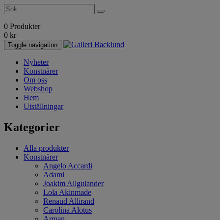
0 Produkter
0
kr
Toggle navigation
Nyheter
Konstnärer
Om oss
Webshop
Hem
Utställningar
Kategorier
Alla produkter
Konstnärer
Angelo Accardi
Adami
Joakim Allgulander
Lola Akinmade
Renaud Allirand
Carolina Alotus
Arman