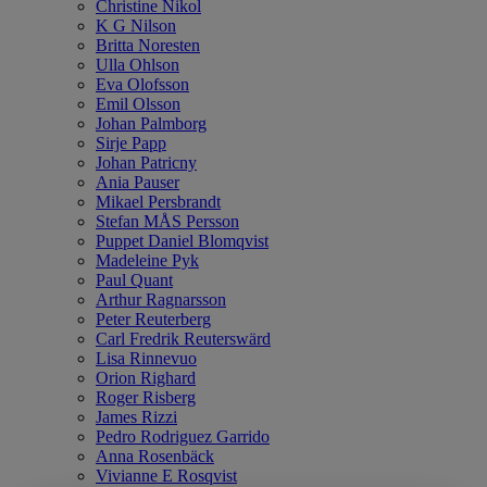
Christine Nikol
K G Nilson
Britta Noresten
Ulla Ohlson
Eva Olofsson
Emil Olsson
Johan Palmborg
Sirje Papp
Johan Patricny
Ania Pauser
Mikael Persbrandt
Stefan MÅS Persson
Puppet Daniel Blomqvist
Madeleine Pyk
Paul Quant
Arthur Ragnarsson
Peter Reuterberg
Carl Fredrik Reuterswärd
Lisa Rinnevuo
Orion Righard
Roger Risberg
James Rizzi
Pedro Rodriguez Garrido
Anna Rosenbäck
Vivianne E Rosqvist