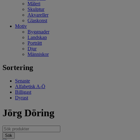
Måleri
Skulptur
Akvareller
Glaskonst
Motiv
Byggnader
Landskap
Porträtt
Djur
Människor
Sortering
Senaste
Alfabetisk A-Ö
Billigast
Dyrast
Jörg Döring