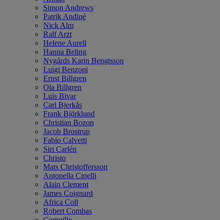
Simon Andrews
Patrik Andiné
Nick Alm
Ralf Arzt
Helene Aurell
Hanna Beling
Nygårds Karin Bengtsson
Luigi Benzoni
Ernst Billgren
Ola Billgren
Luis Bivar
Carl Bjerkås
Frank Björklund
Christian Bozon
Jacob Brostrup
Fabio Calvetti
Siri Carlén
Christo
Mats Christoffersson
Antonella Cinelli
Alain Clement
James Coignard
Africa Coll
Robert Combas
Corneille