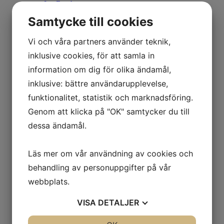
Ian Rusth
Christopher Rådlund
Samtycke till cookies
Kersti Rågfelt Strandberg
Erlend Mikael Sæverud
Mattias Sammekull
Vi och våra partners använder teknik,
Nuno Santiago
inklusive cookies, för att samla in
Olga Semenova
Alexandra Severinsson
information om dig för olika ändamål,
Mitsuo Shiraishi
inklusive: bättre användarupplevelse,
Cecilia Sikström
Lasse Skarbövik
funktionalitet, statistik och marknadsföring.
Lovisa Sköld
Genom att klicka på "OK" samtycker du till
Tony Soulie
Tino Stefanoni
dessa ändamål.
Jan Stenmark
Peter Sternäng
Simon Dahlgren Strååt
Läs mer om vår användning av cookies och
Gustav Sundin
William Sweetlove
behandling av personuppgifter på vår
Anette Björk Swensson
webbplats.
Astrid Sylwan
PG Thelander
VISA
DETALJER
Theo Tobiasse
Matthew Tyson
Caroline af Ugglas