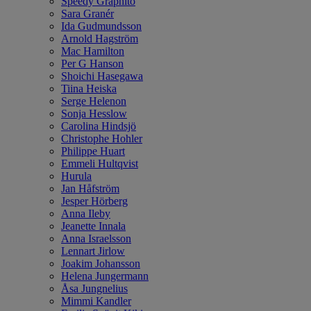
Speedy Graphito
Sara Granér
Ida Gudmundsson
Arnold Hagström
Mac Hamilton
Per G Hanson
Shoichi Hasegawa
Tiina Heiska
Serge Helenon
Sonja Hesslow
Carolina Hindsjö
Christophe Hohler
Philippe Huart
Emmeli Hultqvist
Hurula
Jan Håfström
Jesper Hörberg
Anna Ileby
Jeanette Innala
Anna Israelsson
Lennart Jirlow
Joakim Johansson
Helena Jungermann
Åsa Jungnelius
Mimmi Kandler