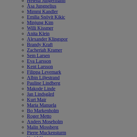
Helena Jungermann
Åsa Jungnelius
Mimmi Kandler
Emilia Snövit Kikic
Minjung Kim
Willi Kissmer
Anita Klein
Alexander Klingspor
Brandy Kraft
Zacheriah Kramer
Sem Larsen
Eva Larsson
Kent Larsson
Filippa Levemark
Albin Liljestrand
Pauline Lindberg
Makode Linde
Jan Lindsgård
Kurt Mair
Maria Manuela
Bo Markenholm
Roger Metto
Anders Moseholm
Malin Mossberg
Pierre Muckensturm