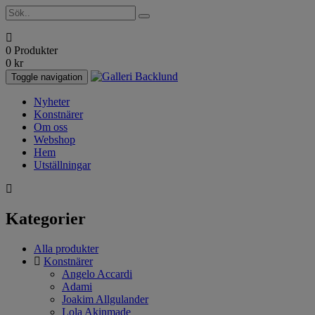
0 Produkter
0
kr
Toggle navigation
Nyheter
Konstnärer
Om oss
Webshop
Hem
Utställningar
Kategorier
Alla produkter
Konstnärer
Angelo Accardi
Adami
Joakim Allgulander
Lola Akinmade