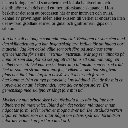
utsmyckningar, ofta i samarbete med lokala hantverkare och
distributörer och dels med ett mer utforskande skapande. Hon
beskriver det som att processen här är mer introvert och oviss,
kantad av prövningar. Idéen eller skissen till verket är endast en liten
del av färdigställandet med original och gjutformar i gips och
silikon.
Jag har valt betongen som mitt material. Betongen är som sten med
den skillnaden att jag kan bygga/skulptera istället för att hugga bort
material. Jag kan också välja sort och färg på stenkross samt
efterbehandla för en mer ”stenlik” ytstruktur.När jag ser tillbaka på
mina år som skulptör så ser jag att det finns ett sammanhang, en
helhet över tid. Det ena verket leder mig till nästa, som en röd tråd.
Det är som en ström, metamorfos, i vilken verken har sin givna
plats och funktion. Jag kan också se att idéer och former
återkommer från ett nytt perspektiv, i ny klädnad. Det är för mig en
upplevelse av att, i skapandet, vara del av något större. En
gemenskap med skulptörer långt före min tid.
Mycket av mitt arbete sker i det fördolda d.v.s när jag inte har
händerna på materialet. Ibland går det veckor, månader innan
något tar form. Idéer behöver mogna över tid. De utställda verken
utgör en helhet som berättar något om tidens spår och förundran
inför det vi inte kan förklara med ord.