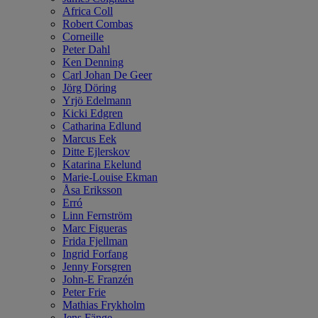
Africa Coll
Robert Combas
Corneille
Peter Dahl
Ken Denning
Carl Johan De Geer
Jörg Döring
Yrjö Edelmann
Kicki Edgren
Catharina Edlund
Marcus Eek
Ditte Ejlerskov
Katarina Ekelund
Marie-Louise Ekman
Åsa Eriksson
Erró
Linn Fernström
Marc Figueras
Frida Fjellman
Ingrid Forfang
Jenny Forsgren
John-E Franzén
Peter Frie
Mathias Frykholm
Jens Fänge