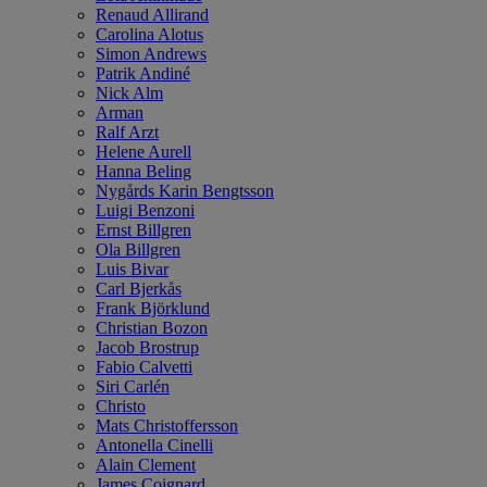
Renaud Allirand
Carolina Alotus
Simon Andrews
Patrik Andiné
Nick Alm
Arman
Ralf Arzt
Helene Aurell
Hanna Beling
Nygårds Karin Bengtsson
Luigi Benzoni
Ernst Billgren
Ola Billgren
Luis Bivar
Carl Bjerkås
Frank Björklund
Christian Bozon
Jacob Brostrup
Fabio Calvetti
Siri Carlén
Christo
Mats Christoffersson
Antonella Cinelli
Alain Clement
James Coignard