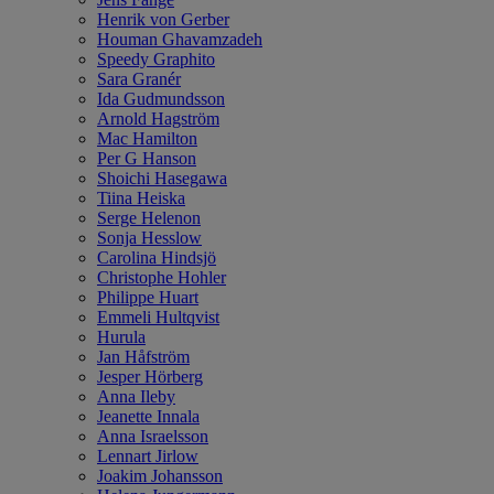
Henrik von Gerber
Houman Ghavamzadeh
Speedy Graphito
Sara Granér
Ida Gudmundsson
Arnold Hagström
Mac Hamilton
Per G Hanson
Shoichi Hasegawa
Tiina Heiska
Serge Helenon
Sonja Hesslow
Carolina Hindsjö
Christophe Hohler
Philippe Huart
Emmeli Hultqvist
Hurula
Jan Håfström
Jesper Hörberg
Anna Ileby
Jeanette Innala
Anna Israelsson
Lennart Jirlow
Joakim Johansson