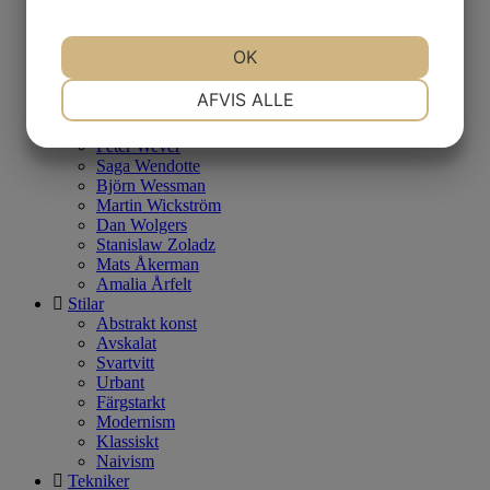
Theo Tobiasse
Matthew Tyson
Caroline af Ugglas
OK
Jutta Votteler
Martin Watsfeldt
NØDVENDIGE
PRÆFERENCER
AFVIS ALLE
Charlotte von Weissenberg
Henrik Wergeland
Peter Wever
Saga Wendotte
MARKETING
STATISTIK
Björn Wessman
Martin Wickström
Dan Wolgers
Stanislaw Zoladz
Mats Åkerman
Amalia Årfelt
Stilar
Abstrakt konst
Avskalat
Svartvitt
Urbant
Färgstarkt
Modernism
Klassiskt
Naivism
Tekniker