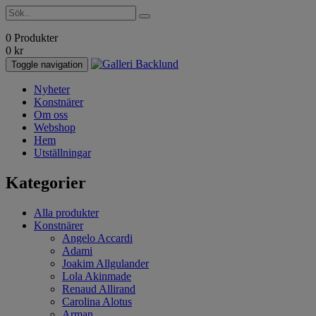
0 Produkter
0
kr
Toggle navigation
Nyheter
Konstnärer
Om oss
Webshop
Hem
Utställningar
Kategorier
Alla produkter
Konstnärer
Angelo Accardi
Adami
Joakim Allgulander
Lola Akinmade
Renaud Allirand
Carolina Alotus
Arman