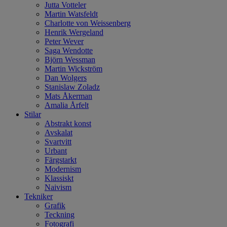
Jutta Votteler
Martin Watsfeldt
Charlotte von Weissenberg
Henrik Wergeland
Peter Wever
Saga Wendotte
Björn Wessman
Martin Wickström
Dan Wolgers
Stanislaw Zoladz
Mats Åkerman
Amalia Årfelt
Stilar
Abstrakt konst
Avskalat
Svartvitt
Urbant
Färgstarkt
Modernism
Klassiskt
Naivism
Tekniker
Grafik
Teckning
Fotografi