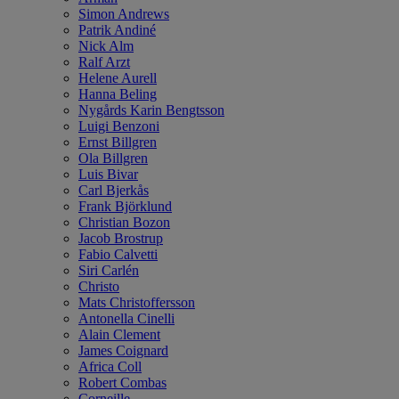
Simon Andrews
Patrik Andiné
Nick Alm
Ralf Arzt
Helene Aurell
Hanna Beling
Nygårds Karin Bengtsson
Luigi Benzoni
Ernst Billgren
Ola Billgren
Luis Bivar
Carl Bjerkås
Frank Björklund
Christian Bozon
Jacob Brostrup
Fabio Calvetti
Siri Carlén
Christo
Mats Christoffersson
Antonella Cinelli
Alain Clement
James Coignard
Africa Coll
Robert Combas
Corneille