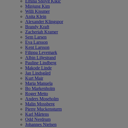
Emilia Snövit Kikic
Minjung Kim
Willi Kissmer
Anita Klein
Alexander Klingspor
Brandy Kraft
Zacheriah Kramer
Sem Larsen
Eva Larsson
Kent Larsson
Filippa Levemark
Albin Liljestrand
Pauline Lindberg
Makode Linde
Jan Lindsgård
Kurt Mair
Maria Manuela
Bo Markenholm
Roger Metto
Anders Moseholm
Malin Mossberg
Pierre Muckensturm
Karl Mårtens
Odd Nerdrum
Johannes Nielsen