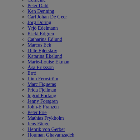
Peter Dahl
Ken Denning
Carl Johan De Geer
Jörg Döring
Yrjö Edelmann
Kicki Edgren
Catharina Edlund
Marcus Eek
Ditte Ejlerskov
Katarina Ekelund
Marie-Louise Ekman
Åsa Eriksson
Erró
Linn Fernström
Marc Figueras
Frida Fjellman
Ingrid Forfang
Jenny Forsgren
John-E Franzén
Peter Frie
Mathias Frykholm
Jens Fänge
Henrik von Gerber
Houman Ghavamzadeh