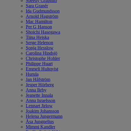
Speedy Graphito
Sara Granér
Ida Gudmundsson
Arnold Hagström
Mac Hamilton
Per G Hanson
Shoichi Hasegawa
Tiina Heiska
Serge Helenon
Sonja Hesslow
Carolina Hindsjö
Christophe Hohler
Philippe Huart
Emmeli Hultqvist
Hurula
Jan Håfström
Jesper Hörberg
Anna Ileby
Jeanette Innala
Anna Israelsson
Lennart Jirlow
Joakim Johansson
Helena Jungermann
Åsa Jungnelius
Mimmi Kandler