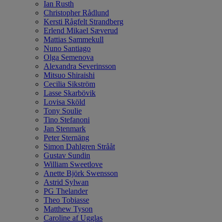
Ian Rusth
Christopher Rådlund
Kersti Rågfelt Strandberg
Erlend Mikael Sæverud
Mattias Sammekull
Nuno Santiago
Olga Semenova
Alexandra Severinsson
Mitsuo Shiraishi
Cecilia Sikström
Lasse Skarbövik
Lovisa Sköld
Tony Soulie
Tino Stefanoni
Jan Stenmark
Peter Sternäng
Simon Dahlgren Strååt
Gustav Sundin
William Sweetlove
Anette Björk Swensson
Astrid Sylwan
PG Thelander
Theo Tobiasse
Matthew Tyson
Caroline af Ugglas