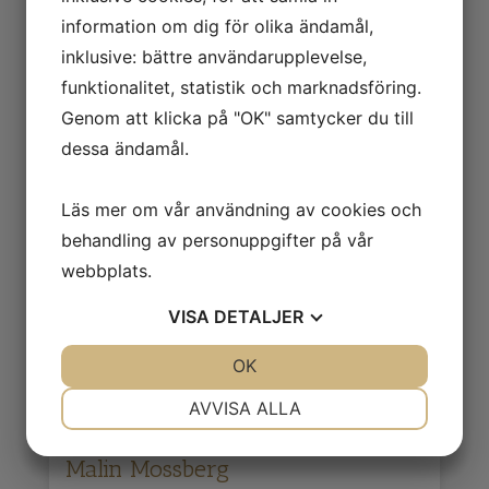
information om dig för olika ändamål,
inklusive: bättre användarupplevelse,
funktionalitet, statistik och marknadsföring.
Genom att klicka på "OK" samtycker du till
dessa ändamål.
Läs mer om vår användning av cookies och
behandling av personuppgifter på vår
Malin Mossberg
webbplats.
Utan titel 1
VISA
DETALJER
2 400
kr
JA
NEJ
OK
JA
NEJ
NÖDVÄNDIG
INSTÄLLNINGAR
AVVISA ALLA
JA
NEJ
JA
NEJ
Malin Mossberg
MARKNADSFÖRING
STATISTIK