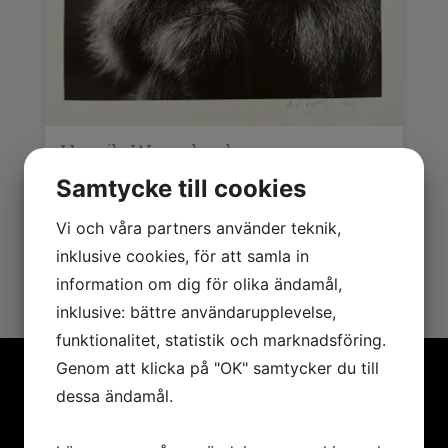
Henrik Wergeland
Samtycke till cookies
Mapp om fyra foton
Vi och våra partners använder teknik,
5 000
kr
inklusive cookies, för att samla in
information om dig för olika ändamål,
inklusive: bättre användarupplevelse,
funktionalitet, statistik och marknadsföring.
Genom att klicka på "OK" samtycker du till
dessa ändamål.
MENY