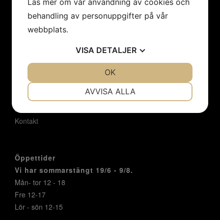
Läs mer om vår användning av cookies och
Hem
behandling av personuppgifter på vår
Konstnärer
webbplats.
Utställningar
Konstföreningar/Företag
VISA
DETALJER
Inbjudan
Integritetspolicy
JA
NEJ
OK
JA
NEJ
Cookies
NÖDVÄNDIG
INSTÄLLNINGAR
AVVISA ALLA
Om oss
JA
NEJ
JA
NEJ
Nyheter
Kontakt
MARKNADSFÖRING
STATISTIK
Öppettider
Vi har sommarstängt 19/6 - 9/8.
Mån- tor 12 - 18
Fre 12-17
Lör - sön 12-15