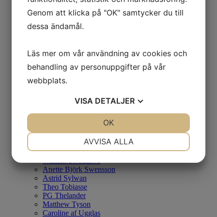
Ian Rusth
Genom att klicka på "OK" samtycker du till
Christopher Rådlund
Kersti Rågfelt Strandberg
dessa ändamål.
Erlend Mikael Sæverud
Mattias Sammekull
Nuno Santiago
Läs mer om vår användning av cookies och
Olga Semenova
Alexandra Severinsson
behandling av personuppgifter på vår
Mitsuo Shiraishi
webbplats.
Cecilia Sikström
Lasse Skarbövik
Lovisa Sköld
VISA
DETALJER
Tony Soulie
Tino Stefanoni
JA
NEJ
OK
JA
NEJ
Jan Stenmark
Peter Sternäng
NÖDVÄNDIG
INSTÄLLNINGAR
AVVISA ALLA
Simon Dahlgren Strååt
Gustav Sundin
JA
NEJ
JA
NEJ
William Sweetlove
Anette Björk Swensson
MARKNADSFÖRING
STATISTIK
Astrid Sylwan
Theo Tobiasse
PG Thelander
Matthew Tyson
Caroline af Ugglas