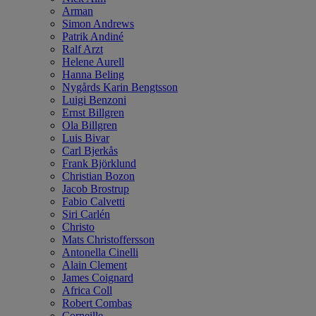
Arman
Simon Andrews
Patrik Andiné
Ralf Arzt
Helene Aurell
Hanna Beling
Nygårds Karin Bengtsson
Luigi Benzoni
Ernst Billgren
Ola Billgren
Luis Bivar
Carl Bjerkås
Frank Björklund
Christian Bozon
Jacob Brostrup
Fabio Calvetti
Siri Carlén
Christo
Mats Christoffersson
Antonella Cinelli
Alain Clement
James Coignard
Africa Coll
Robert Combas
Corneille