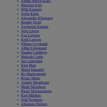
Emilia Snövit Kikic
Minjung Kim
Willi Kissmer
Anita Klein
Alexander Klingspor
Brandy Kraft
Zacheriah Kramer
Sem Larsen
Eva Larsson
Kent Larsson
Filippa Levemark
Albin Liljestrand
Pauline Lindberg
Makode Linde
Jan Lindsgård
Kurt Mair
Maria Manuela
Bo Markenholm
Roger Metto
Anders Moseholm
Malin Mossberg
Pierre Muckensturm
Karl Mårtens
Odd Nerdrum
Johannes Nielsen