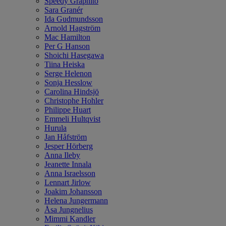
Speedy Graphito
Sara Granér
Ida Gudmundsson
Arnold Hagström
Mac Hamilton
Per G Hanson
Shoichi Hasegawa
Tiina Heiska
Serge Helenon
Sonja Hesslow
Carolina Hindsjö
Christophe Hohler
Philippe Huart
Emmeli Hultqvist
Hurula
Jan Håfström
Jesper Hörberg
Anna Ileby
Jeanette Innala
Anna Israelsson
Lennart Jirlow
Joakim Johansson
Helena Jungermann
Åsa Jungnelius
Mimmi Kandler