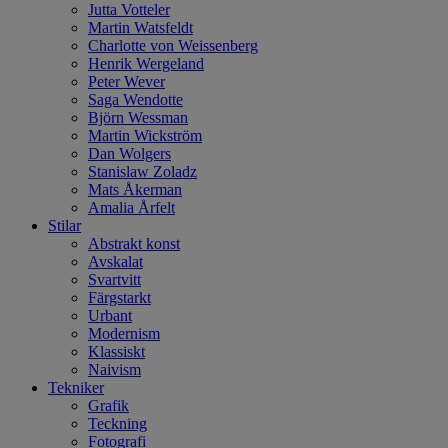
Jutta Votteler
Martin Watsfeldt
Charlotte von Weissenberg
Henrik Wergeland
Peter Wever
Saga Wendotte
Björn Wessman
Martin Wickström
Dan Wolgers
Stanislaw Zoladz
Mats Åkerman
Amalia Årfelt
Stilar
Abstrakt konst
Avskalat
Svartvitt
Färgstarkt
Urbant
Modernism
Klassiskt
Naivism
Tekniker
Grafik
Teckning
Fotografi