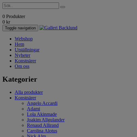
0 Produkter
0
kr
Toggle navigation
Webshop
Hem
Utställningar
Nyheter
Konstnärer
Om oss
Kategorier
Alla produkter
Konstnärer
Angelo Accardi
Adami
Lola Akinmade
Joakim Allgulander
Renaud Allirand
Carolina Alotus
Nick Alm