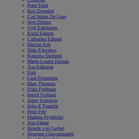
Peter Dahl
Ken Denning
Carl Johan De Geer
Jörg Döring
Yrjö Edelmann
Kicki Edgren
Catharina Edlund
Marcus Eek
Ditte Ejlerskov
Katarina Ekelund
Marie-Louise Ekman
Åsa Eriksson
Erró
Linn Fernström
Marc Figueras
Frida Fjellman
Ingrid Forfang
Jenny Forsgren
John-E Franzén
Peter Frie
Mathias Frykholm
Jens Fänge
Henrik von Gerber
Houman Ghavamzadeh