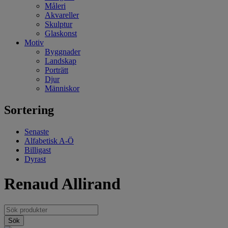
Måleri
Akvareller
Skulptur
Glaskonst
Motiv
Byggnader
Landskap
Porträtt
Djur
Människor
Sortering
Senaste
Alfabetisk A-Ö
Billigast
Dyrast
Renaud Allirand