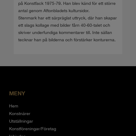
på Konstfack 1975-79. Han blev känd för ett större
antal genom Aftonbladets kultursidor.
Stenmark har ett särpräglat uttryck, där han skapar
ett slags kollage med bilder fårn 40-60-talet och
skriver underfundiga kommentarer till. Inte sällan
tecknar han på bilderna och förstärker konturerna.
MENY
Hem
Konstnärer
Utställningar
Konstföreningar/Företag