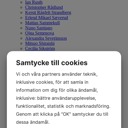
Ian Rusth
Christopher Rådlund
Kersti Rågfelt Strandberg
Erlend Mikael Sæverud
Mattias Sammekull
Nuno Santiago
Olga Semenova
Alexandra Severinsson
Mitsuo Shiraishi
Cecilia Sikström
Lasse Skarbövik
Lovisa Sköld
Samtycke till cookies
Tony Soulie
Tino Stefanoni
Vi och våra partners använder teknik,
Jan Stenmark
Peter Sternäng
inklusive cookies, för att samla in
Simon Dahlgren Strååt
Gustav Sundin
information om dig för olika ändamål,
William Sweetlove
inklusive: bättre användarupplevelse,
Anette Björk Swensson
Astrid Sylwan
funktionalitet, statistik och marknadsföring.
PG Thelander
Genom att klicka på "OK" samtycker du till
Theo Tobiasse
Matthew Tyson
dessa ändamål.
Caroline af Ugglas