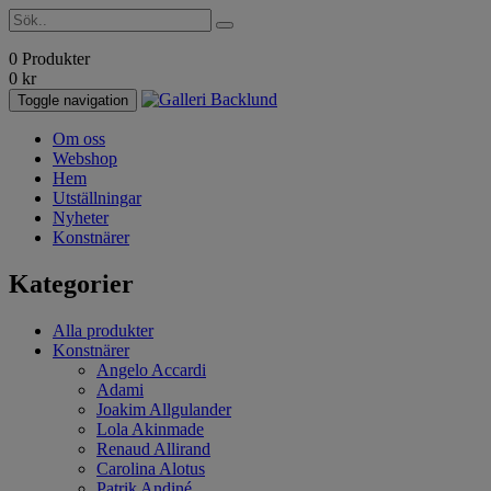
0 Produkter
0
kr
Toggle navigation
Om oss
Webshop
Hem
Utställningar
Nyheter
Konstnärer
Kategorier
Alla produkter
Konstnärer
Angelo Accardi
Adami
Joakim Allgulander
Lola Akinmade
Renaud Allirand
Carolina Alotus
Patrik Andiné