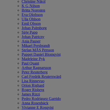
Christine Nikol
K G Nilson
Britta Noresten
Eva Olofsson
Ulla Ohlson
Emil Olsson
Johan Palmborg
Sirje Papp
Johan Patricny
Ania Pauser
Mikael Persbrandt
Stefan MÅS Persson
Puppet Daniel Blomqvist
Madeleine Pyk
Paul Quant
Arthur Ragnarsson
Peter Reuterberg
Carl Fredrik Reuterswärd
Lisa Rinnevuo
Orion Righard
Roger Risberg
James Rizzi
Pedro Rodriguez Garrido
Anna Rosenbäck
Vivianne E Rosqvist