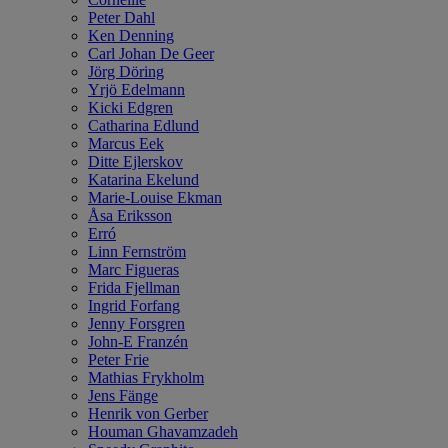
Peter Dahl
Ken Denning
Carl Johan De Geer
Jörg Döring
Yrjö Edelmann
Kicki Edgren
Catharina Edlund
Marcus Eek
Ditte Ejlerskov
Katarina Ekelund
Marie-Louise Ekman
Åsa Eriksson
Erró
Linn Fernström
Marc Figueras
Frida Fjellman
Ingrid Forfang
Jenny Forsgren
John-E Franzén
Peter Frie
Mathias Frykholm
Jens Fänge
Henrik von Gerber
Houman Ghavamzadeh