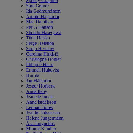
Speedy Graphito
Sara Granér
Ida Gudmundsson
Arnold Hagström
Mac Hamilton
Per G Hanson
Shoichi Hasegawa
Tiina Heiska
Serge Helenon
Sonja Hesslow
Carolina Hindsjö
Christophe Hohler
Philippe Huart
Emmeli Hultqvist
Hurula
Jan Håfström
Jesper Hörberg
Anna Ileby
Jeanette Innala
Anna Israelsson
Lennart Jirlow
Joakim Johansson
Helena Jungermann
Åsa Jungnelius
Mimmi Kandler