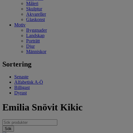
Måleri
Skulptur
Akvareller
Glaskonst
Motiv
Byggnader
Landskap
Porträtt
Djur
Människor
Sortering
Senaste
Alfabetisk A-Ö
Billigast
Dyrast
Emilia Snövit Kikic