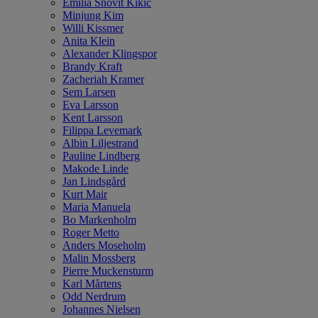
Emilia Snövit Kikic
Minjung Kim
Willi Kissmer
Anita Klein
Alexander Klingspor
Brandy Kraft
Zacheriah Kramer
Sem Larsen
Eva Larsson
Kent Larsson
Filippa Levemark
Albin Liljestrand
Pauline Lindberg
Makode Linde
Jan Lindsgård
Kurt Mair
Maria Manuela
Bo Markenholm
Roger Metto
Anders Moseholm
Malin Mossberg
Pierre Muckensturm
Karl Mårtens
Odd Nerdrum
Johannes Nielsen