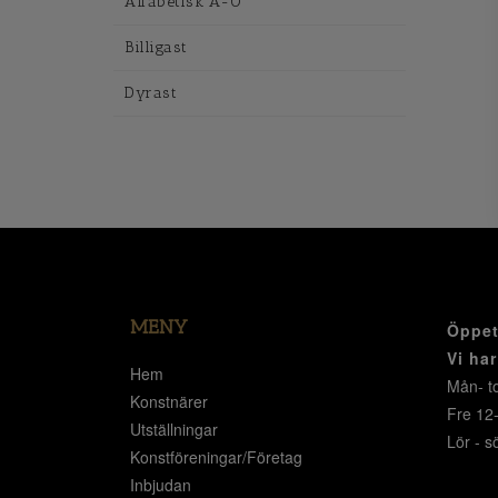
Alfabetisk A-Ö
Billigast
Dyrast
MENY
Öppet
Vi ha
Hem
Mån- to
Konstnärer
Fre 12
Utställningar
Lör - s
Konstföreningar/Företag
Inbjudan