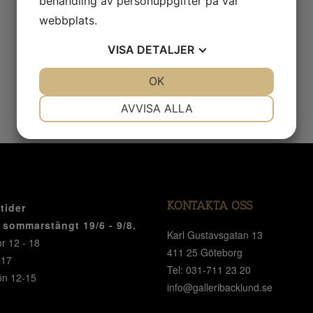
behandling av personuppgifter på vår
webbplats.
VISA
DETALJER
JA
NEJ
OK
JA
NEJ
NÖDVÄNDIG
INSTÄLLNINGAR
AVVISA ALLA
JA
NEJ
JA
NEJ
MARKNADSFÖRING
STATISTIK
KONTAKTA OSS
tider
r sommarstängt 19/6 - 9/8.
Karl Gustavsgatan 13
r 12 - 18
411 25 Göteborg
-17
Tel: 031-711 23 20
ön 12-15
info@galleribacklund.se