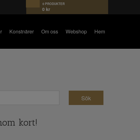
0 PRODUKTER
0
kr
r
Konstnärer
Om oss
Webshop
Hem
nom kort!