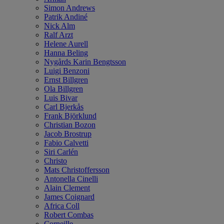
Simon Andrews
Patrik Andiné
Nick Alm
Ralf Arzt
Helene Aurell
Hanna Beling
Nygårds Karin Bengtsson
Luigi Benzoni
Ernst Billgren
Ola Billgren
Luis Bivar
Carl Bjerkås
Frank Björklund
Christian Bozon
Jacob Brostrup
Fabio Calvetti
Siri Carlén
Christo
Mats Christoffersson
Antonella Cinelli
Alain Clement
James Coignard
Africa Coll
Robert Combas
Corneille