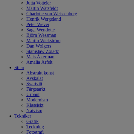
Jutta Votteler
Martin Watsfeldt
Charlotte von Weissenberg
Henrik Wergeland
Peter Wever
Saga Wendotte
Björn Wessman
Martin Wickström
Dan Wolgers
Stanislaw Zoladz
Mats Åkerman
Amalia Årfelt
Stilar
Abstrakt konst
Avskalat
Svartvitt
Färgstarkt
Urbant
Modernism
Klassiskt
Naivism
Tekniker
Grafik
Teckning
Fotografi