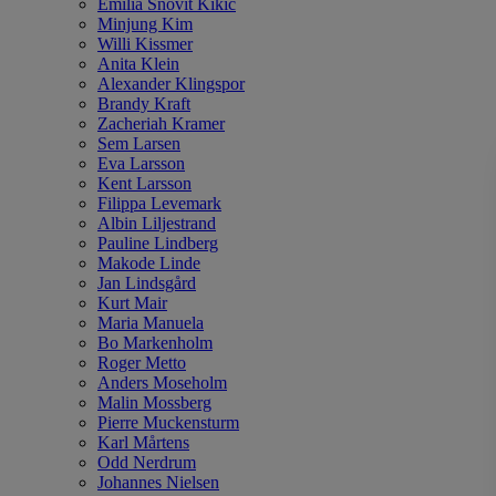
Emilia Snövit Kikic
Minjung Kim
Willi Kissmer
Anita Klein
Alexander Klingspor
Brandy Kraft
Zacheriah Kramer
Sem Larsen
Eva Larsson
Kent Larsson
Filippa Levemark
Albin Liljestrand
Pauline Lindberg
Makode Linde
Jan Lindsgård
Kurt Mair
Maria Manuela
Bo Markenholm
Roger Metto
Anders Moseholm
Malin Mossberg
Pierre Muckensturm
Karl Mårtens
Odd Nerdrum
Johannes Nielsen