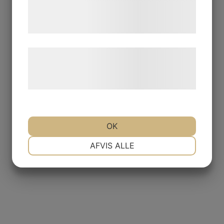
tjenester. Ved at klikke på 'OK' giver du
samtykke til disse formål.
Læs mere om vores brug af cookies og
behandling af persondata på vores
hjemmeside.
OK
NØDVENDIGE
PRÆFERENCER
AFVIS ALLE
MARKETING
STATISTIK