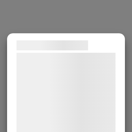
Samtykke til cookies
Vi og vores samarbejdspartnere bruger
teknologier, herunder cookies, til at
indsamle oplysninger om dig til forskellige
formål, herunder: Tilpasning af annoncering,
bedre brugeroplevelse, funktionalitet,
statistik og marketing. Disse oplysninger
kan blive delt med annoncerings- og
analysepartnere, som kan kombinere dem
med data, du tidligere har givet dem eller
de har indsamlet gennem din brug af deres