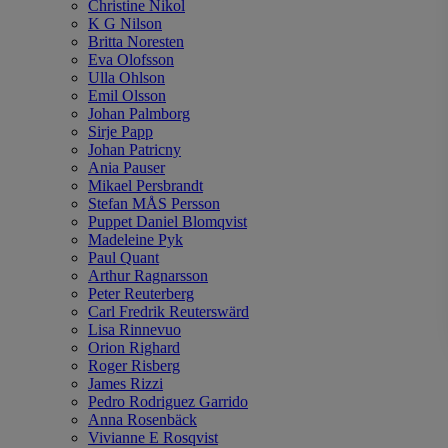
Christine Nikol
K G Nilson
Britta Noresten
Eva Olofsson
Ulla Ohlson
Emil Olsson
Johan Palmborg
Sirje Papp
Johan Patricny
Ania Pauser
Mikael Persbrandt
Stefan MÅS Persson
Puppet Daniel Blomqvist
Madeleine Pyk
Paul Quant
Arthur Ragnarsson
Peter Reuterberg
Carl Fredrik Reuterswärd
Lisa Rinnevuo
Orion Righard
Roger Risberg
James Rizzi
Pedro Rodriguez Garrido
Anna Rosenbäck
Vivianne E Rosqvist