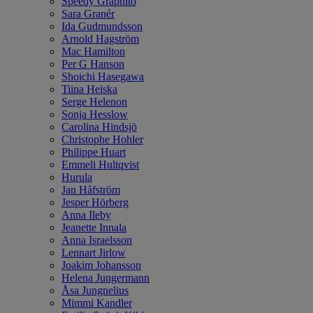
Speedy Graphito
Sara Granér
Ida Gudmundsson
Arnold Hagström
Mac Hamilton
Per G Hanson
Shoichi Hasegawa
Tiina Heiska
Serge Helenon
Sonja Hesslow
Carolina Hindsjö
Christophe Hohler
Philippe Huart
Emmeli Hultqvist
Hurula
Jan Håfström
Jesper Hörberg
Anna Ileby
Jeanette Innala
Anna Israelsson
Lennart Jirlow
Joakim Johansson
Helena Jungermann
Åsa Jungnelius
Mimmi Kandler