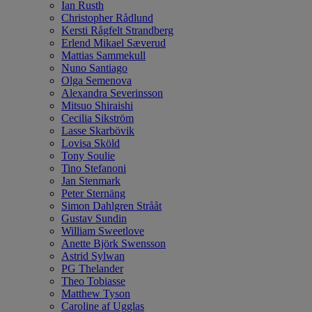
Ian Rusth
Christopher Rådlund
Kersti Rågfelt Strandberg
Erlend Mikael Sæverud
Mattias Sammekull
Nuno Santiago
Olga Semenova
Alexandra Severinsson
Mitsuo Shiraishi
Cecilia Sikström
Lasse Skarbövik
Lovisa Sköld
Tony Soulie
Tino Stefanoni
Jan Stenmark
Peter Sternäng
Simon Dahlgren Strååt
Gustav Sundin
William Sweetlove
Anette Björk Swensson
Astrid Sylwan
PG Thelander
Theo Tobiasse
Matthew Tyson
Caroline af Ugglas