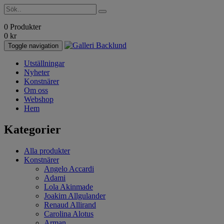
0 Produkter
0
kr
Toggle navigation
Utställningar
Nyheter
Konstnärer
Om oss
Webshop
Hem
Kategorier
Alla produkter
Konstnärer
Angelo Accardi
Adami
Lola Akinmade
Joakim Allgulander
Renaud Allirand
Carolina Alotus
Arman