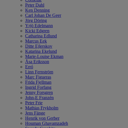
Peter Dahl
Ken Denning
Carl Johan De Geer
Jörg Döring
Yrjö Edelmann
Kicki Edgren
Catharina Edlund
Marcus Eek
Ditte Ejlerskov
Katarina Ekelund
Marie-Louise Ekman
Åsa Eriksson
Erró
Linn Fernström
Marc Figueras
Frida Fjellman
Ingrid Forfang
Jenny Forsgren
John-E Franzén
Peter Frie
Mathias Frykholm
Jens Fänge
Henrik von Gerber
Houman Ghavamzadeh