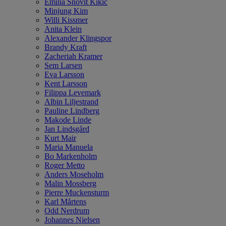
Emilia Snövit Kikic
Minjung Kim
Willi Kissmer
Anita Klein
Alexander Klingspor
Brandy Kraft
Zacheriah Kramer
Sem Larsen
Eva Larsson
Kent Larsson
Filippa Levemark
Albin Liljestrand
Pauline Lindberg
Makode Linde
Jan Lindsgård
Kurt Mair
Maria Manuela
Bo Markenholm
Roger Metto
Anders Moseholm
Malin Mossberg
Pierre Muckensturm
Karl Mårtens
Odd Nerdrum
Johannes Nielsen