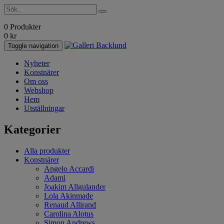
0 Produkter
0
kr
Toggle navigation
Nyheter
Konstnärer
Om oss
Webshop
Hem
Utställningar
Kategorier
Alla produkter
Konstnärer
Angelo Accardi
Adami
Joakim Allgulander
Lola Akinmade
Renaud Allirand
Carolina Alotus
Simon Andrews