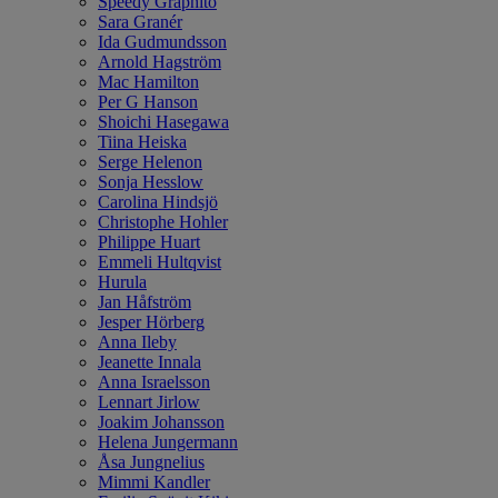
Speedy Graphito
Sara Granér
Ida Gudmundsson
Arnold Hagström
Mac Hamilton
Per G Hanson
Shoichi Hasegawa
Tiina Heiska
Serge Helenon
Sonja Hesslow
Carolina Hindsjö
Christophe Hohler
Philippe Huart
Emmeli Hultqvist
Hurula
Jan Håfström
Jesper Hörberg
Anna Ileby
Jeanette Innala
Anna Israelsson
Lennart Jirlow
Joakim Johansson
Helena Jungermann
Åsa Jungnelius
Mimmi Kandler