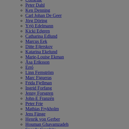
Peter Dahl
Ken Denning
Carl Johan De Geer
Jörg Döring
Yrjö Edelmann
Kicki Edgren
Catharina Edlund
Marcus Eek
Ditte Ejlerskov
Katarina Ekelund
Marie-Louise Ekman
Åsa Eriksson
Erró
Linn Fernström
Marc Figueras
Frida Fjellman
Ingrid Forfang
Jenny Forsgren
John-E Franzén
Peter Frie
Mathias Frykholm
Jens Fänge
Henrik von Gerber
Houman Ghavamzadeh