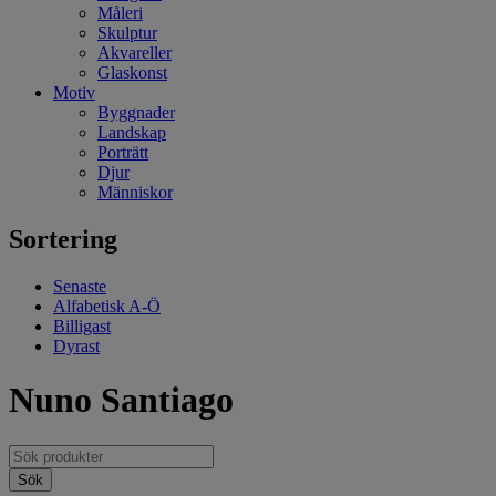
Måleri
Skulptur
Akvareller
Glaskonst
Motiv
Byggnader
Landskap
Porträtt
Djur
Människor
Sortering
Senaste
Alfabetisk A-Ö
Billigast
Dyrast
Nuno Santiago