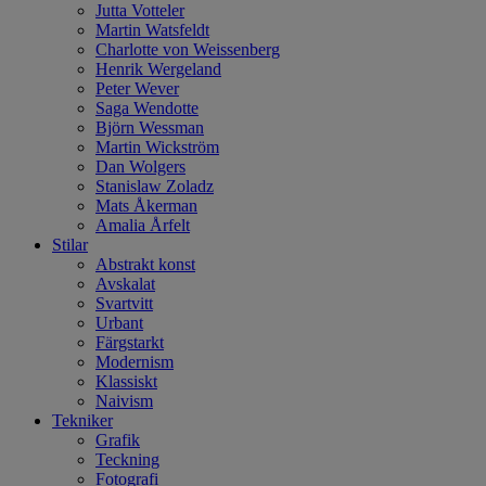
Jutta Votteler
Martin Watsfeldt
Charlotte von Weissenberg
Henrik Wergeland
Peter Wever
Saga Wendotte
Björn Wessman
Martin Wickström
Dan Wolgers
Stanislaw Zoladz
Mats Åkerman
Amalia Årfelt
Stilar
Abstrakt konst
Avskalat
Svartvitt
Urbant
Färgstarkt
Modernism
Klassiskt
Naivism
Tekniker
Grafik
Teckning
Fotografi