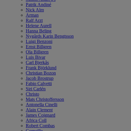
Patrik Andiné
Nick Alm
Arman
Ralf Arzt
Helene Aurell
Hanna Beling
Nygårds Karin Bengtsson
Luigi Benzoni
Ernst Billgren
Ola Billgren
Luis Bivar
Carl Bjerkås
Frank Björklund
Christian Bozon
Jacob Brostrup
Fabio Calvetti
Siri Carlén
Christo
Mats Christoffersson
Antonella Cinelli
Alain Clement
James Coignard
Africa Coll
Robert Combas
Corneille