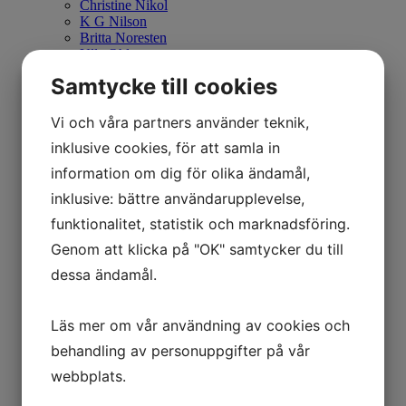
Christine Nikol
K G Nilson
Britta Noresten
Ulla Ohlson
Eva Olofsson
Samtycke till cookies
Emil Olsson
Johan Palmborg
Sirje Papp
Vi och våra partners använder teknik,
Johan Patricny
inklusive cookies, för att samla in
Ania Pauser
Mikael Persbrandt
information om dig för olika ändamål,
Stefan MÅS Persson
inklusive: bättre användarupplevelse,
Puppet Daniel Blomqvist
Madeleine Pyk
funktionalitet, statistik och marknadsföring.
Paul Quant
Genom att klicka på "OK" samtycker du till
Arthur Ragnarsson
Peter Reuterberg
dessa ändamål.
Carl Fredrik Reuterswärd
Lisa Rinnevuo
Orion Righard
Läs mer om vår användning av cookies och
Roger Risberg
James Rizzi
behandling av personuppgifter på vår
Pedro Rodriguez Garrido
webbplats.
Anna Rosenbäck
Vivianne E Rosqvist