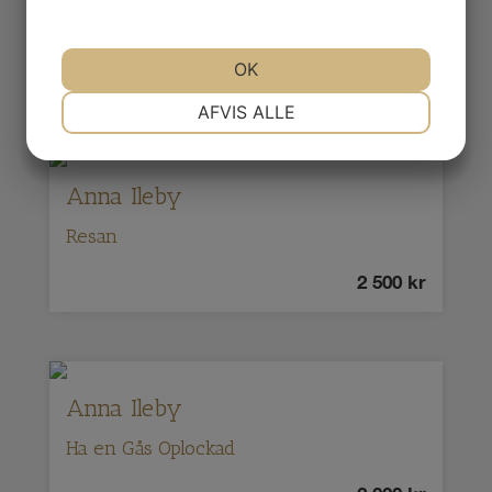
En Stund
OK
2 000
kr
NØDVENDIGE
PRÆFERENCER
AFVIS ALLE
MARKETING
STATISTIK
Anna Ileby
Resan
2 500
kr
Anna Ileby
Ha en Gås Oplockad