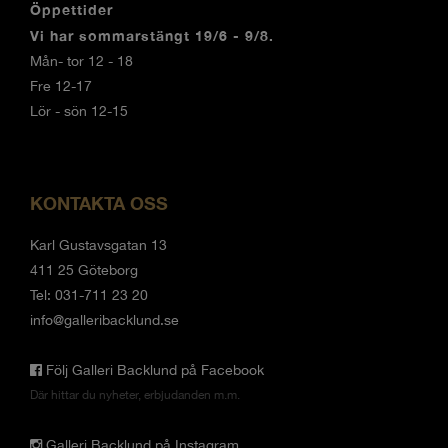
Öppettider
Vi har sommarstängt 19/6 - 9/8.
Mån- tor 12 - 18
Fre 12-17
Lör - sön 12-15
KONTAKTA OSS
Karl Gustavsgatan 13
411 25 Göteborg
Tel: 031-711 23 20
info@galleribacklund.se
Följ Galleri Backlund på Facebook
Där hittar du nyheter, erbjudanden m.m.
Galleri Backlund på Instagram