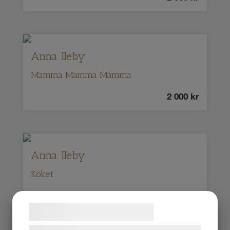
Anna Ileby
Mamma Mamma Mamma
2 000
kr
Anna Ileby
Köket
2 000
kr
Samtykke til cookies