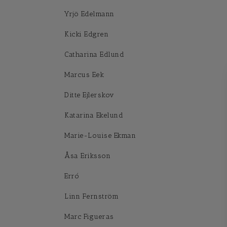
Yrjö Edelmann
Kicki Edgren
Catharina Edlund
Marcus Eek
Ditte Ejlerskov
Katarina Ekelund
Marie-Louise Ekman
Åsa Eriksson
Erró
Linn Fernström
Marc Figueras