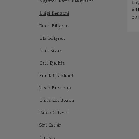
Nygårds Karin Bengtsson
Lui
ark
Luigi Benzoni
bla
Ernst Billgren
Ola Billgren
Luis Bivar
Carl Bjerkås
Frank Björklund
Jacob Brostrup
Christian Bozon
Fabio Calvetti
Siri Carlén
Christo