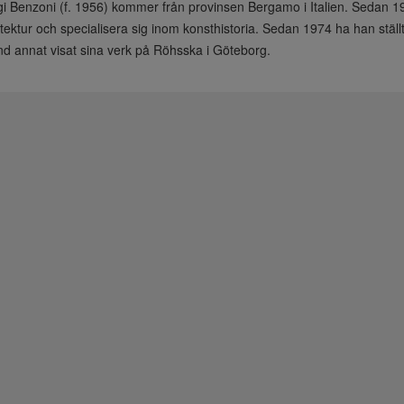
gi Benzoni (f. 1956) kommer från provinsen Bergamo i Italien. Sedan 19
itektur och specialisera sig inom konsthistoria. Sedan 1974 ha han ställt u
nd annat visat sina verk på Röhsska i Göteborg.