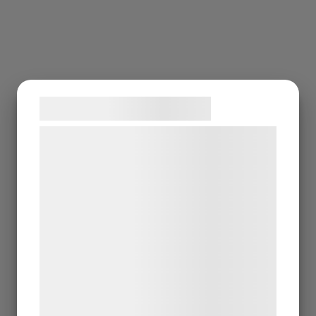
Samtykke til cookies
Vi og vores samarbejdspartnere bruger
teknologier, herunder cookies, til at
indsamle oplysninger om dig til forskellige
formål, herunder: Tilpasning af annoncering,
bedre brugeroplevelse, funktionalitet,
statistik og marketing. Disse oplysninger
kan blive delt med annoncerings- og
analysepartnere, som kan kombinere dem
med data, du tidligere har givet dem eller
de har indsamlet gennem din brug af deres