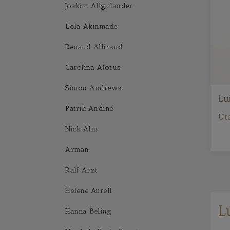
Joakim Allgulander
Lola Akinmade
Renaud Allirand
Carolina Alotus
Simon Andrews
Lu
Patrik Andiné
Uta
Nick Alm
Arman
Ralf Arzt
Helene Aurell
L
Hanna Beling