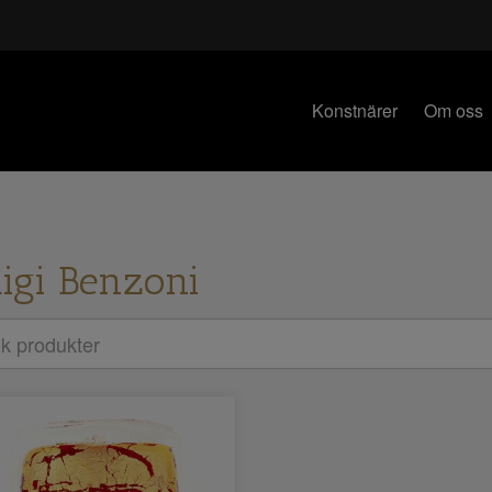
Konstnärer
Om oss
igi Benzoni