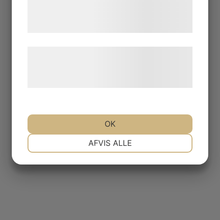
tjenester. Ved at klikke på 'OK' giver du
samtykke til disse formål.
Læs mere om vores brug af cookies og
behandling af persondata på vores
hjemmeside.
OK
NØDVENDIGE
PRÆFERENCER
AFVIS ALLE
MARKETING
STATISTIK