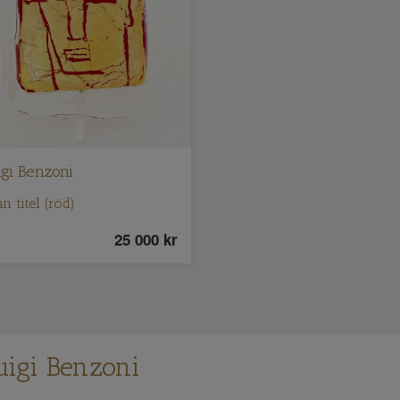
igi Benzoni
n titel (röd)
25 000
kr
uigi Benzoni