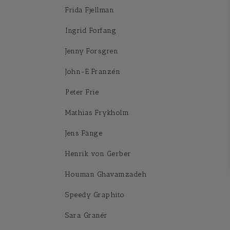
Frida Fjellman
Ingrid Forfang
Jenny Forsgren
John-E Franzén
Peter Frie
Mathias Frykholm
Jens Fänge
Henrik von Gerber
Houman Ghavamzadeh
Speedy Graphito
Sara Granér