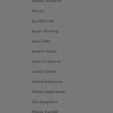
Emmeli Hultqvist
Hurula
Jan Håfström
Jesper Hörberg
Anna Ileby
Jeanette Innala
Anna Israelsson
Lennart Jirlow
Joakim Johansson
Helena Jungermann
Åsa Jungnelius
Mimmi Kandler