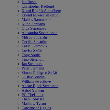
Ian Rusth
Christopher Rådlund
Kersti Rågfelt Strandberg
Erlend Mikael Sæverud
Mattias Sammekull
Nuno Santiago
Olga Semenova
Alexandra Severinsson
Mitsuo Shiraishi
Cecilia Sikström
Lasse Skarbövik
Lovisa Sköld
Tony Soulie
Tino Stefanoni
Jan Stenmark
Peter Sternäng
Simon Dahlgren Strååt
Gustav Sundin
William Sweetlove
Anette Björk Swensson
Astrid Sylwan
PG Thelander
Theo Tobiasse
Matthew Tyson
Caroline af Ugglas