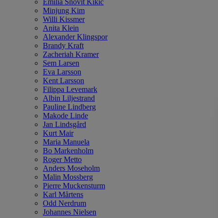
Emilia Snövit Kikic
Minjung Kim
Willi Kissmer
Anita Klein
Alexander Klingspor
Brandy Kraft
Zacheriah Kramer
Sem Larsen
Eva Larsson
Kent Larsson
Filippa Levemark
Albin Liljestrand
Pauline Lindberg
Makode Linde
Jan Lindsgård
Kurt Mair
Maria Manuela
Bo Markenholm
Roger Metto
Anders Moseholm
Malin Mossberg
Pierre Muckensturm
Karl Mårtens
Odd Nerdrum
Johannes Nielsen