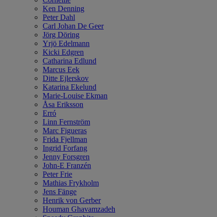
Ken Denning
Peter Dahl
Carl Johan De Geer
Jörg Döring
Yrjö Edelmann
Kicki Edgren
Catharina Edlund
Marcus Eek
Ditte Ejlerskov
Katarina Ekelund
Marie-Louise Ekman
Åsa Eriksson
Erró
Linn Fernström
Marc Figueras
Frida Fjellman
Ingrid Forfang
Jenny Forsgren
John-E Franzén
Peter Frie
Mathias Frykholm
Jens Fänge
Henrik von Gerber
Houman Ghavamzadeh