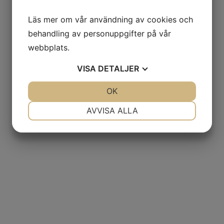
Läs mer om vår användning av cookies och
behandling av personuppgifter på vår
webbplats.
VISA
DETALJER
JA
NEJ
OK
JA
NEJ
NÖDVÄNDIG
INSTÄLLNINGAR
AVVISA ALLA
JA
NEJ
JA
NEJ
MARKNADSFÖRING
STATISTIK