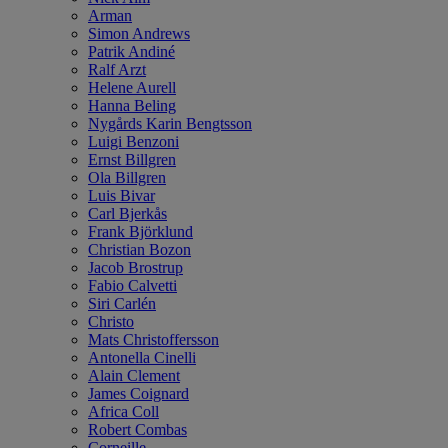
Arman
Simon Andrews
Patrik Andiné
Ralf Arzt
Helene Aurell
Hanna Beling
Nygårds Karin Bengtsson
Luigi Benzoni
Ernst Billgren
Ola Billgren
Luis Bivar
Carl Bjerkås
Frank Björklund
Christian Bozon
Jacob Brostrup
Fabio Calvetti
Siri Carlén
Christo
Mats Christoffersson
Antonella Cinelli
Alain Clement
James Coignard
Africa Coll
Robert Combas
Corneille