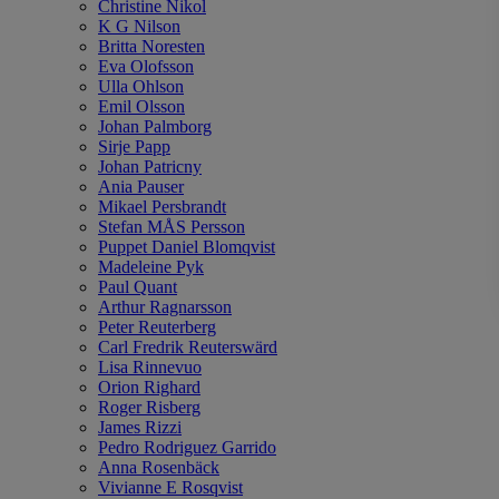
Christine Nikol
K G Nilson
Britta Noresten
Eva Olofsson
Ulla Ohlson
Emil Olsson
Johan Palmborg
Sirje Papp
Johan Patricny
Ania Pauser
Mikael Persbrandt
Stefan MÅS Persson
Puppet Daniel Blomqvist
Madeleine Pyk
Paul Quant
Arthur Ragnarsson
Peter Reuterberg
Carl Fredrik Reuterswärd
Lisa Rinnevuo
Orion Righard
Roger Risberg
James Rizzi
Pedro Rodriguez Garrido
Anna Rosenbäck
Vivianne E Rosqvist