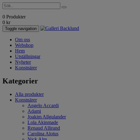
0 Produkter
0
kr
Toggle navigation
Om oss
Webshop
Hem
Utställningar
Nyheter
Konstnärer
Kategorier
Alla produkter
Konstnärer
Angelo Accardi
Adami
Joakim Allgulander
Lola Akinmade
Renaud Allirand
Carolina Alotus
Nick Alm