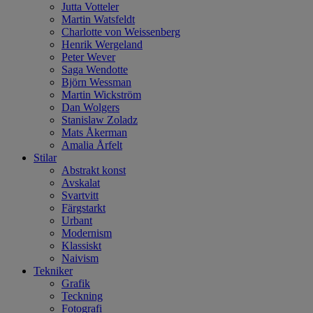
Jutta Votteler
Martin Watsfeldt
Charlotte von Weissenberg
Henrik Wergeland
Peter Wever
Saga Wendotte
Björn Wessman
Martin Wickström
Dan Wolgers
Stanislaw Zoladz
Mats Åkerman
Amalia Årfelt
Stilar
Abstrakt konst
Avskalat
Svartvitt
Färgstarkt
Urbant
Modernism
Klassiskt
Naivism
Tekniker
Grafik
Teckning
Fotografi