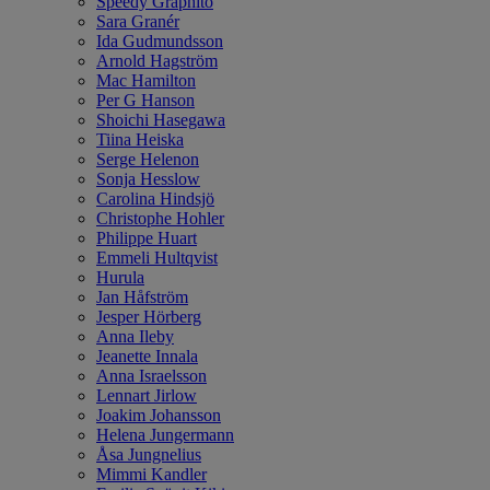
Speedy Graphito
Sara Granér
Ida Gudmundsson
Arnold Hagström
Mac Hamilton
Per G Hanson
Shoichi Hasegawa
Tiina Heiska
Serge Helenon
Sonja Hesslow
Carolina Hindsjö
Christophe Hohler
Philippe Huart
Emmeli Hultqvist
Hurula
Jan Håfström
Jesper Hörberg
Anna Ileby
Jeanette Innala
Anna Israelsson
Lennart Jirlow
Joakim Johansson
Helena Jungermann
Åsa Jungnelius
Mimmi Kandler