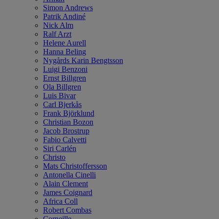
Simon Andrews
Patrik Andiné
Nick Alm
Ralf Arzt
Helene Aurell
Hanna Beling
Nygårds Karin Bengtsson
Luigi Benzoni
Ernst Billgren
Ola Billgren
Luis Bivar
Carl Bjerkås
Frank Björklund
Christian Bozon
Jacob Brostrup
Fabio Calvetti
Siri Carlén
Christo
Mats Christoffersson
Antonella Cinelli
Alain Clement
James Coignard
Africa Coll
Robert Combas
Corneille