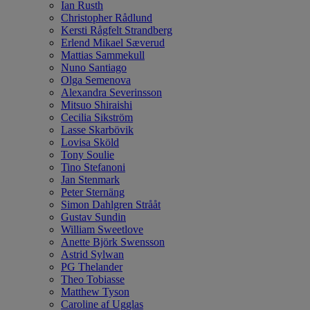
Ian Rusth
Christopher Rådlund
Kersti Rågfelt Strandberg
Erlend Mikael Sæverud
Mattias Sammekull
Nuno Santiago
Olga Semenova
Alexandra Severinsson
Mitsuo Shiraishi
Cecilia Sikström
Lasse Skarbövik
Lovisa Sköld
Tony Soulie
Tino Stefanoni
Jan Stenmark
Peter Sternäng
Simon Dahlgren Strååt
Gustav Sundin
William Sweetlove
Anette Björk Swensson
Astrid Sylwan
PG Thelander
Theo Tobiasse
Matthew Tyson
Caroline af Ugglas