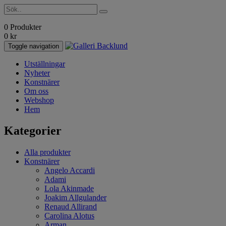
0 Produkter
0
kr
Toggle navigation
Utställningar
Nyheter
Konstnärer
Om oss
Webshop
Hem
Kategorier
Alla produkter
Konstnärer
Angelo Accardi
Adami
Lola Akinmade
Joakim Allgulander
Renaud Allirand
Carolina Alotus
Arman