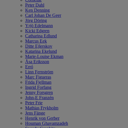
Peter Dahl
Ken Denning
Carl Johan De Geer
Jörg Döring
Yrjö Edelmann
Kicki Edgren
Catharina Edlund
Marcus Eek
Ditte Ejlerskov
Katarina Ekelund
Marie-Louise Ekman
Åsa Eriksson
Erró
Linn Fernström
Marc Figueras
Frida Fjellman
Ingrid Forfang
Jenny Forsgren
John-E Franzén
Peter Frie
Mathias Frykholm
Jens Fänge
Henrik von Gerber
Houman Ghavamzadeh