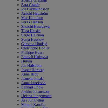
Speedy Graphito
Sara Granér
Ida Gudmundsson
Arnold Hagström
Mac Hamilton
Per G Hanson
Shoichi Hasegawa
Tiina Heiska
Serge Helenon
Sonja Hesslow
Carolina Hindsjö
Christophe Hohler
Philippe Huart
Emmeli Hultqvist
Hurula
Jan Håfström
Jesper Hörberg
Anna Ileby
Jeanette Innala
Anna Israelsson
Lennart Jirlow
Joakim Johansson
Helena Jungermann
Åsa Jungnelius
Mimmi Kandler