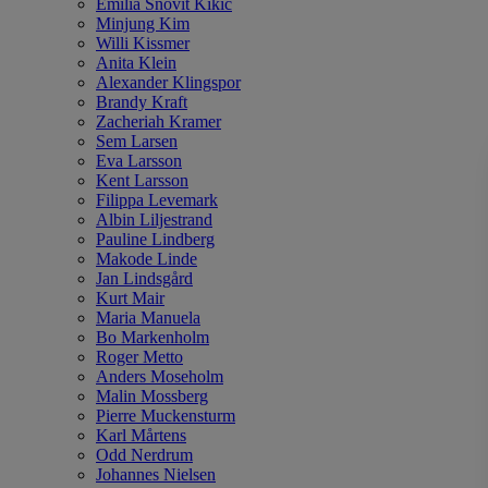
Emilia Snövit Kikic
Minjung Kim
Willi Kissmer
Anita Klein
Alexander Klingspor
Brandy Kraft
Zacheriah Kramer
Sem Larsen
Eva Larsson
Kent Larsson
Filippa Levemark
Albin Liljestrand
Pauline Lindberg
Makode Linde
Jan Lindsgård
Kurt Mair
Maria Manuela
Bo Markenholm
Roger Metto
Anders Moseholm
Malin Mossberg
Pierre Muckensturm
Karl Mårtens
Odd Nerdrum
Johannes Nielsen