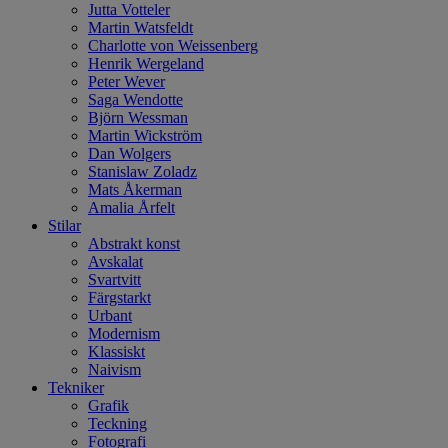
Jutta Votteler
Martin Watsfeldt
Charlotte von Weissenberg
Henrik Wergeland
Peter Wever
Saga Wendotte
Björn Wessman
Martin Wickström
Dan Wolgers
Stanislaw Zoladz
Mats Åkerman
Amalia Årfelt
Stilar
Abstrakt konst
Avskalat
Svartvitt
Färgstarkt
Urbant
Modernism
Klassiskt
Naivism
Tekniker
Grafik
Teckning
Fotografi