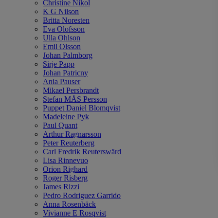
Christine Nikol
K G Nilson
Britta Noresten
Eva Olofsson
Ulla Ohlson
Emil Olsson
Johan Palmborg
Sirje Papp
Johan Patricny
Ania Pauser
Mikael Persbrandt
Stefan MÅS Persson
Puppet Daniel Blomqvist
Madeleine Pyk
Paul Quant
Arthur Ragnarsson
Peter Reuterberg
Carl Fredrik Reuterswärd
Lisa Rinnevuo
Orion Righard
Roger Risberg
James Rizzi
Pedro Rodriguez Garrido
Anna Rosenbäck
Vivianne E Rosqvist