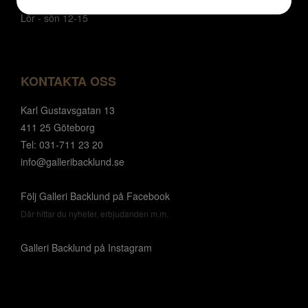
Fre 12-17
JA
NEJ
JA
NEJ
Lör - sön 12-15
MARKNADSFÖRING
STATISTIK
KONTAKTA OSS
Karl Gustavsgatan 13
411 25 Göteborg
Tel: 031-711 23 20
info@galleribacklund.se
Följ Galleri Backlund på Facebook
Där hittar du nyheter, erbjudanden m.m.
Galleri Backlund på Instagram