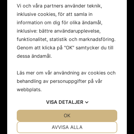
Vi och våra partners använder teknik,
MENY
inklusive cookies, för att samla in
Hem
information om dig för olika ändamål,
Konstnärer
inklusive: bättre användarupplevelse,
Utställningar
funktionalitet, statistik och marknadsföring.
Konstföreningar/Företag
Genom att klicka på "OK" samtycker du till
Inbjudan
dessa ändamål.
Integritetspolicy
Cookies
Läs mer om vår användning av cookies och
Om oss
behandling av personuppgifter på vår
Nyheter
Kontakt
webbplats.
VISA
DETALJER
Öppettider
JA
NEJ
OK
JA
NEJ
Vi har sommarstängt 19/6 - 9/8.
NÖDVÄNDIG
INSTÄLLNINGAR
Mån- tor 12 - 18
AVVISA ALLA