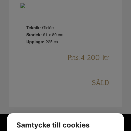
Teknik:
Giclée
Storlek:
61 x 89 cm
Upplaga:
225 ex
Pris:
4 200
kr
SÅLD
Samtycke till cookies