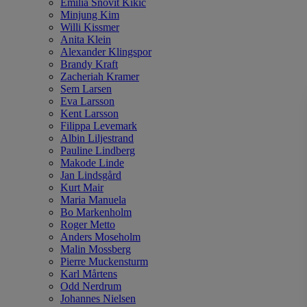
Emilia Snövit Kikic
Minjung Kim
Willi Kissmer
Anita Klein
Alexander Klingspor
Brandy Kraft
Zacheriah Kramer
Sem Larsen
Eva Larsson
Kent Larsson
Filippa Levemark
Albin Liljestrand
Pauline Lindberg
Makode Linde
Jan Lindsgård
Kurt Mair
Maria Manuela
Bo Markenholm
Roger Metto
Anders Moseholm
Malin Mossberg
Pierre Muckensturm
Karl Mårtens
Odd Nerdrum
Johannes Nielsen