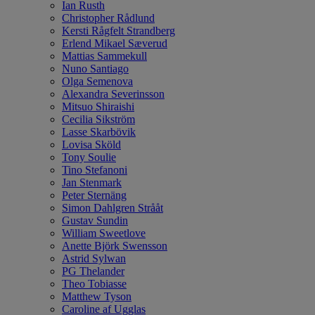
Ian Rusth
Christopher Rådlund
Kersti Rågfelt Strandberg
Erlend Mikael Sæverud
Mattias Sammekull
Nuno Santiago
Olga Semenova
Alexandra Severinsson
Mitsuo Shiraishi
Cecilia Sikström
Lasse Skarbövik
Lovisa Sköld
Tony Soulie
Tino Stefanoni
Jan Stenmark
Peter Sternäng
Simon Dahlgren Strååt
Gustav Sundin
William Sweetlove
Anette Björk Swensson
Astrid Sylwan
PG Thelander
Theo Tobiasse
Matthew Tyson
Caroline af Ugglas