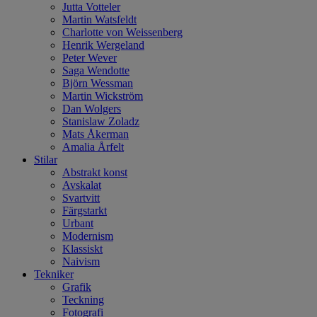
Jutta Votteler
Martin Watsfeldt
Charlotte von Weissenberg
Henrik Wergeland
Peter Wever
Saga Wendotte
Björn Wessman
Martin Wickström
Dan Wolgers
Stanislaw Zoladz
Mats Åkerman
Amalia Årfelt
Stilar
Abstrakt konst
Avskalat
Svartvitt
Färgstarkt
Urbant
Modernism
Klassiskt
Naivism
Tekniker
Grafik
Teckning
Fotografi