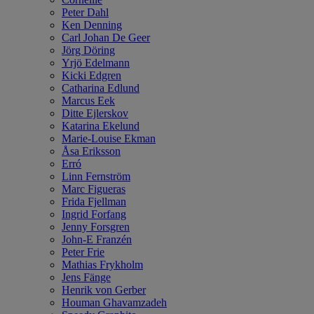
Peter Dahl
Ken Denning
Carl Johan De Geer
Jörg Döring
Yrjö Edelmann
Kicki Edgren
Catharina Edlund
Marcus Eek
Ditte Ejlerskov
Katarina Ekelund
Marie-Louise Ekman
Åsa Eriksson
Erró
Linn Fernström
Marc Figueras
Frida Fjellman
Ingrid Forfang
Jenny Forsgren
John-E Franzén
Peter Frie
Mathias Frykholm
Jens Fänge
Henrik von Gerber
Houman Ghavamzadeh