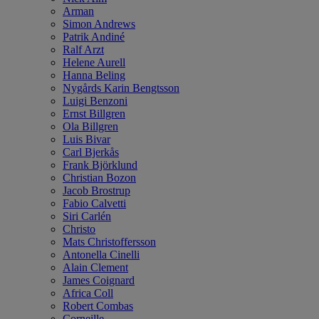
Arman
Simon Andrews
Patrik Andiné
Ralf Arzt
Helene Aurell
Hanna Beling
Nygårds Karin Bengtsson
Luigi Benzoni
Ernst Billgren
Ola Billgren
Luis Bivar
Carl Bjerkås
Frank Björklund
Christian Bozon
Jacob Brostrup
Fabio Calvetti
Siri Carlén
Christo
Mats Christoffersson
Antonella Cinelli
Alain Clement
James Coignard
Africa Coll
Robert Combas
Corneille