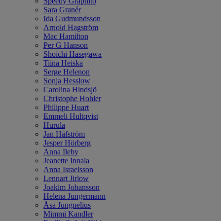
Speedy Graphito
Sara Granér
Ida Gudmundsson
Arnold Hagström
Mac Hamilton
Per G Hanson
Shoichi Hasegawa
Tiina Heiska
Serge Helenon
Sonja Hesslow
Carolina Hindsjö
Christophe Hohler
Philippe Huart
Emmeli Hultqvist
Hurula
Jan Håfström
Jesper Hörberg
Anna Ileby
Jeanette Innala
Anna Israelsson
Lennart Jirlow
Joakim Johansson
Helena Jungermann
Åsa Jungnelius
Mimmi Kandler