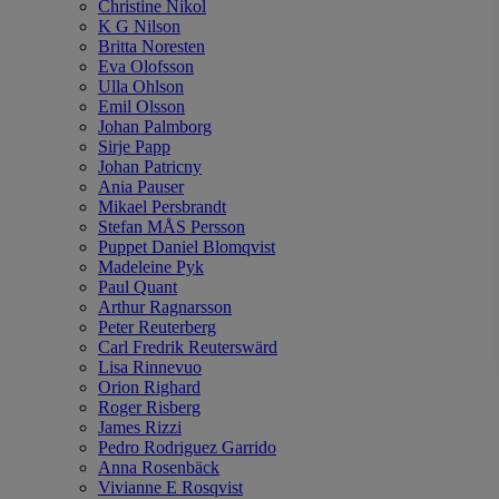
Christine Nikol
K G Nilson
Britta Noresten
Eva Olofsson
Ulla Ohlson
Emil Olsson
Johan Palmborg
Sirje Papp
Johan Patricny
Ania Pauser
Mikael Persbrandt
Stefan MÅS Persson
Puppet Daniel Blomqvist
Madeleine Pyk
Paul Quant
Arthur Ragnarsson
Peter Reuterberg
Carl Fredrik Reuterswärd
Lisa Rinnevuo
Orion Righard
Roger Risberg
James Rizzi
Pedro Rodriguez Garrido
Anna Rosenbäck
Vivianne E Rosqvist