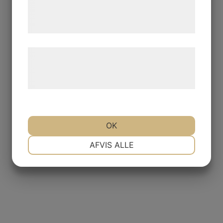
tjenester. Ved at klikke på 'OK' giver du
samtykke til disse formål.
Læs mere om vores brug af cookies og
behandling af persondata på vores
hjemmeside.
OK
NØDVENDIGE
PRÆFERENCER
AFVIS ALLE
MARKETING
STATISTIK