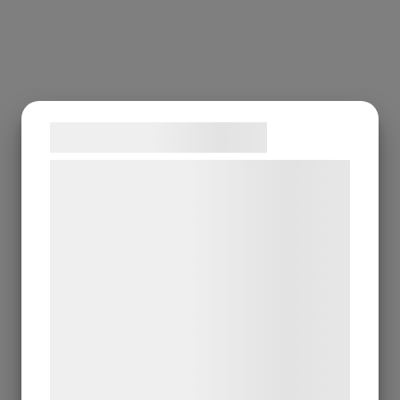
Samtykke til cookies
Vi og vores samarbejdspartnere bruger
teknologier, herunder cookies, til at
indsamle oplysninger om dig til forskellige
formål, herunder: Tilpasning af annoncering,
bedre brugeroplevelse, funktionalitet,
statistik og marketing. Disse oplysninger
kan blive delt med annoncerings- og
analysepartnere, som kan kombinere dem
med data, du tidligere har givet dem eller
de har indsamlet gennem din brug af deres