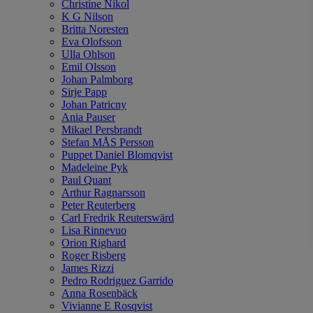
Christine Nikol
K G Nilson
Britta Noresten
Eva Olofsson
Ulla Ohlson
Emil Olsson
Johan Palmborg
Sirje Papp
Johan Patricny
Ania Pauser
Mikael Persbrandt
Stefan MÅS Persson
Puppet Daniel Blomqvist
Madeleine Pyk
Paul Quant
Arthur Ragnarsson
Peter Reuterberg
Carl Fredrik Reuterswärd
Lisa Rinnevuo
Orion Righard
Roger Risberg
James Rizzi
Pedro Rodriguez Garrido
Anna Rosenbäck
Vivianne E Rosqvist