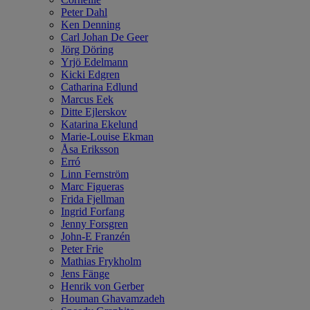
Peter Dahl
Ken Denning
Carl Johan De Geer
Jörg Döring
Yrjö Edelmann
Kicki Edgren
Catharina Edlund
Marcus Eek
Ditte Ejlerskov
Katarina Ekelund
Marie-Louise Ekman
Åsa Eriksson
Erró
Linn Fernström
Marc Figueras
Frida Fjellman
Ingrid Forfang
Jenny Forsgren
John-E Franzén
Peter Frie
Mathias Frykholm
Jens Fänge
Henrik von Gerber
Houman Ghavamzadeh