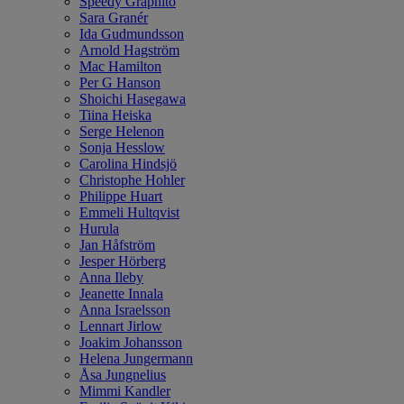
Speedy Graphito
Sara Granér
Ida Gudmundsson
Arnold Hagström
Mac Hamilton
Per G Hanson
Shoichi Hasegawa
Tiina Heiska
Serge Helenon
Sonja Hesslow
Carolina Hindsjö
Christophe Hohler
Philippe Huart
Emmeli Hultqvist
Hurula
Jan Håfström
Jesper Hörberg
Anna Ileby
Jeanette Innala
Anna Israelsson
Lennart Jirlow
Joakim Johansson
Helena Jungermann
Åsa Jungnelius
Mimmi Kandler