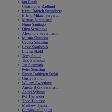
Ian Rusth
Christopher Rådlund
Kersti Rågfelt Strandberg
Erlend Mikael Sæverud
Mattias Sammekull
Nuno Santiago
Olga Semenova
Alexandra Severinsson
Mitsuo Shiraishi
Cecilia Sikström
Lasse Skarbövik
Lovisa Sköld
Tony Soulie
Tino Stefanoni
Jan Stenmark
Peter Sternäng
Simon Dahlgren Strååt
Gustav Sundin
William Sweetlove
Anette Björk Swensson
Astrid Sylwan
PG Thelander
Theo Tobiasse
Matthew Tyson
Caroline af Ugglas