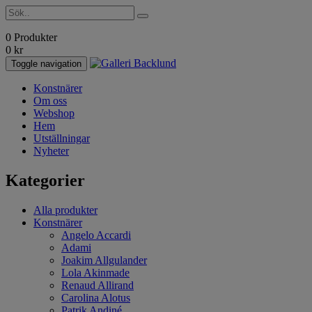
0 Produkter
0
kr
Toggle navigation
Konstnärer
Om oss
Webshop
Hem
Utställningar
Nyheter
Kategorier
Alla produkter
Konstnärer
Angelo Accardi
Adami
Joakim Allgulander
Lola Akinmade
Renaud Allirand
Carolina Alotus
Patrik Andiné