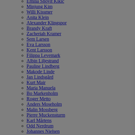
Emilia Snövit Kikic
Minjung Kim
Willi Kissmer
Anita Klein
Alexander Klingspor
Brandy Kraft
Zacheriah Kramer
Sem Larsen
Eva Larsson
Kent Larsson
Filippa Levemark
Albin Liljestrand
Pauline Lindberg
Makode Linde
Jan Lindsgård
Kurt Mair
Maria Manuela
Bo Markenholm
Roger Metto
Anders Moseholm
Malin Mossberg
Pierre Muckensturm
Karl Mårtens
Odd Nerdrum
Johannes Nielsen