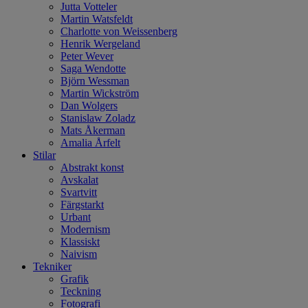
Jutta Votteler
Martin Watsfeldt
Charlotte von Weissenberg
Henrik Wergeland
Peter Wever
Saga Wendotte
Björn Wessman
Martin Wickström
Dan Wolgers
Stanislaw Zoladz
Mats Åkerman
Amalia Årfelt
Stilar
Abstrakt konst
Avskalat
Svartvitt
Färgstarkt
Urbant
Modernism
Klassiskt
Naivism
Tekniker
Grafik
Teckning
Fotografi