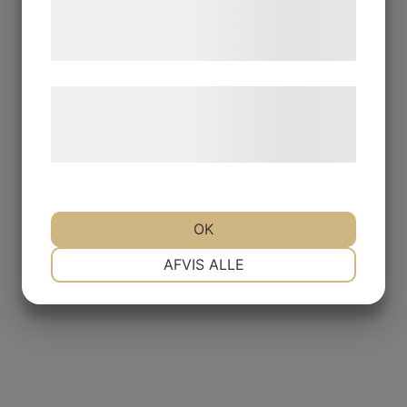
tjenester. Ved at klikke på 'OK' giver du
samtykke til disse formål.
Læs mere om vores brug af cookies og
behandling af persondata på vores
hjemmeside.
OK
NØDVENDIGE
PRÆFERENCER
AFVIS ALLE
MARKETING
STATISTIK