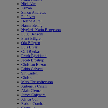
Nick Alm
Arman
Simon Andrews
Ralf Arzt
Helene Aurell
Hanna Beling
Nygårds Karin Bengtsson
Luigi Benzoni
Ernst Billgren
Ola Billgren
Luis Bivar
Carl Bjerkås
Frank Björklund
Jacob Brostrup
Christian Bozon
Fabio Calvetti
Siri Carlén
Christo
Mats Christoffersson
Antonella Cinelli
Alain Clement
James Coignard
Africa Coll
Robert Combas
Corneille