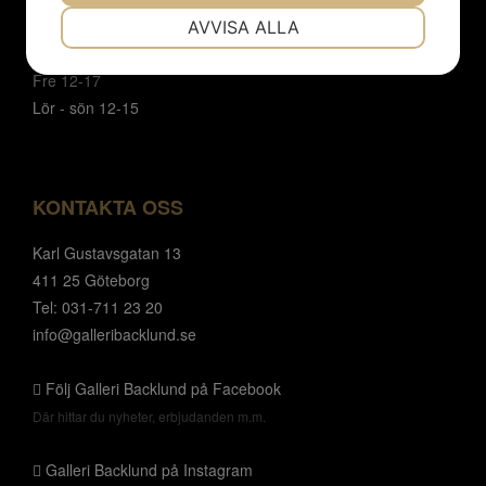
NÖDVÄNDIG
INSTÄLLNINGAR
Vi har sommarstängt 19/6 - 9/8.
AVVISA ALLA
Mån- tor 12 - 18
JA
NEJ
JA
NEJ
Fre 12-17
MARKNADSFÖRING
STATISTIK
Lör - sön 12-15
KONTAKTA OSS
Karl Gustavsgatan 13
411 25 Göteborg
Tel: 031-711 23 20
info@galleribacklund.se
Följ Galleri Backlund på Facebook
Där hittar du nyheter, erbjudanden m.m.
Galleri Backlund på Instagram