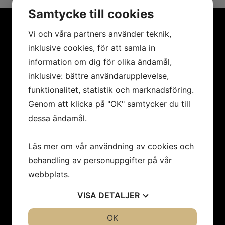
Samtycke till cookies
Vi och våra partners använder teknik,
inklusive cookies, för att samla in
MENY
information om dig för olika ändamål,
Hem
inklusive: bättre användarupplevelse,
Konstnärer
funktionalitet, statistik och marknadsföring.
Utställningar
Genom att klicka på "OK" samtycker du till
Konstföreningar/Företag
dessa ändamål.
Inbjudan
Integritetspolicy
Läs mer om vår användning av cookies och
Cookies
behandling av personuppgifter på vår
Om oss
Nyheter
webbplats.
Kontakt
VISA
DETALJER
JA
NEJ
OK
JA
NEJ
Öppettider