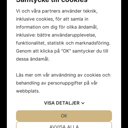
Vi och våra partners använder teknik,
inklusive cookies, för att samla in
MENY
information om dig för olika ändamål,
Hem
inklusive: bättre användarupplevelse,
Konstnärer
funktionalitet, statistik och marknadsföring.
Utställningar
Genom att klicka på "OK" samtycker du till
Konstföreningar/Företag
dessa ändamål.
Inbjudan
Integritetspolicy
Cookies
Läs mer om vår användning av cookies och
Om oss
behandling av personuppgifter på vår
Nyheter
webbplats.
Kontakt
VISA
DETALJER
JA
NEJ
OK
JA
NEJ
Öppettider
NÖDVÄNDIG
INSTÄLLNINGAR
Vi har sommarstängt 19/6 - 9/8.
AVVISA ALLA