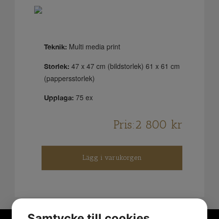
Multi media print
Teknik:
47 x 47 cm (bildstorlek) 61 x 61 cm
Storlek:
(pappersstorlek)
75 ex
Upplaga:
Pris:
2 800
kr
Lägg i varukorgen
Samtycke till cookies