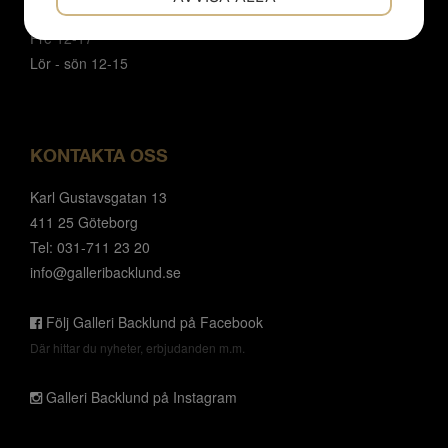
Mån- tor 12 - 18
JA
NEJ
JA
NEJ
Fre 12-17
MARKNADSFÖRING
STATISTIK
Lör - sön 12-15
KONTAKTA OSS
Karl Gustavsgatan 13
411 25 Göteborg
Tel: 031-711 23 20
info@galleribacklund.se
Följ Galleri Backlund på Facebook
Där hittar du nyheter, erbjudanden m.m.
Galleri Backlund på Instagram