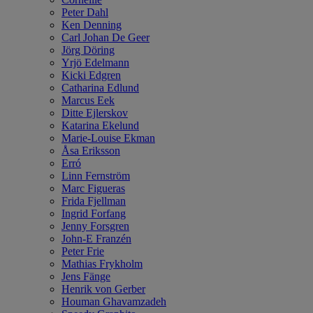
Peter Dahl
Ken Denning
Carl Johan De Geer
Jörg Döring
Yrjö Edelmann
Kicki Edgren
Catharina Edlund
Marcus Eek
Ditte Ejlerskov
Katarina Ekelund
Marie-Louise Ekman
Åsa Eriksson
Erró
Linn Fernström
Marc Figueras
Frida Fjellman
Ingrid Forfang
Jenny Forsgren
John-E Franzén
Peter Frie
Mathias Frykholm
Jens Fänge
Henrik von Gerber
Houman Ghavamzadeh