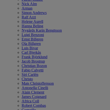
Nick Alm
Arman
Simon Andrews
Ralf Arzt
Helene Aurell
Hanna Beling
Nygårds Karin Bengtsson
Luigi Benzoni
Ernst Billgren
Ola Billgren
Luis Bivar
Carl Bjerkås
Frank Björklund
Jacob Brostrup
Christian Bozon
Fabio Calvetti
Siri Carlén
Christo
Mats Christoffersson
Antonella Cinelli
Alain Clement
James Coignard
Africa Coll
Robert Combas
Corneille