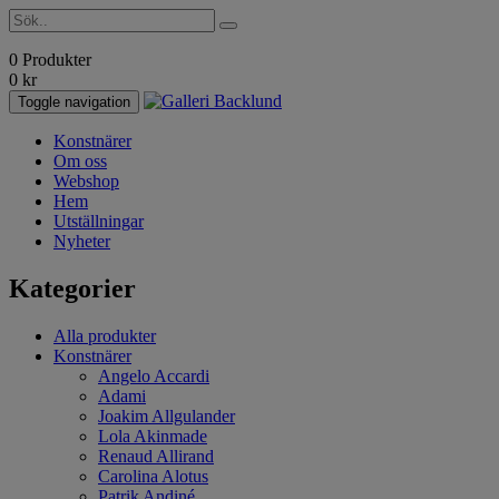
0 Produkter
0
kr
Toggle navigation
Konstnärer
Om oss
Webshop
Hem
Utställningar
Nyheter
Kategorier
Alla produkter
Konstnärer
Angelo Accardi
Adami
Joakim Allgulander
Lola Akinmade
Renaud Allirand
Carolina Alotus
Patrik Andiné