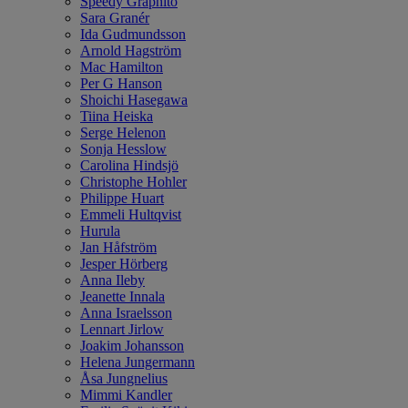
Speedy Graphito
Sara Granér
Ida Gudmundsson
Arnold Hagström
Mac Hamilton
Per G Hanson
Shoichi Hasegawa
Tiina Heiska
Serge Helenon
Sonja Hesslow
Carolina Hindsjö
Christophe Hohler
Philippe Huart
Emmeli Hultqvist
Hurula
Jan Håfström
Jesper Hörberg
Anna Ileby
Jeanette Innala
Anna Israelsson
Lennart Jirlow
Joakim Johansson
Helena Jungermann
Åsa Jungnelius
Mimmi Kandler