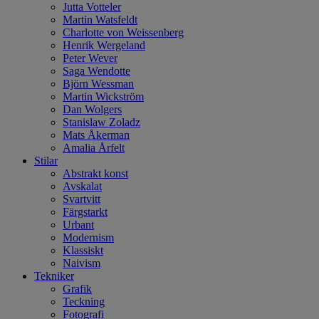
Jutta Votteler
Martin Watsfeldt
Charlotte von Weissenberg
Henrik Wergeland
Peter Wever
Saga Wendotte
Björn Wessman
Martin Wickström
Dan Wolgers
Stanislaw Zoladz
Mats Åkerman
Amalia Årfelt
Stilar
Abstrakt konst
Avskalat
Svartvitt
Färgstarkt
Urbant
Modernism
Klassiskt
Naivism
Tekniker
Grafik
Teckning
Fotografi