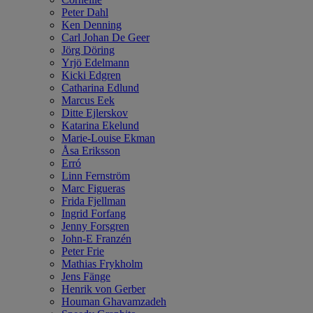
Peter Dahl
Ken Denning
Carl Johan De Geer
Jörg Döring
Yrjö Edelmann
Kicki Edgren
Catharina Edlund
Marcus Eek
Ditte Ejlerskov
Katarina Ekelund
Marie-Louise Ekman
Åsa Eriksson
Erró
Linn Fernström
Marc Figueras
Frida Fjellman
Ingrid Forfang
Jenny Forsgren
John-E Franzén
Peter Frie
Mathias Frykholm
Jens Fänge
Henrik von Gerber
Houman Ghavamzadeh