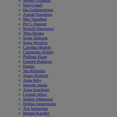
Speedy Graphito
Sara Granér
Ida Gudmundsson
Arnold Hagström
Mac Hamilton
Per G Hanson
Shoichi Hasegawa
Tiina Heiska
Serge Helenon
Sonja Hesslow
Carolina Hindsjö
Christophe Hohler
Philippe Huart
Emmeli Hultqvist
Hurula
Jan Håfström
Jesper Hörberg
Anna Ileby
Jeanette Innala
Anna Israelsson
Lennart Jirlow
Joakim Johansson
Helena Jungermann
Åsa Jungnelius
Mimmi Kandler