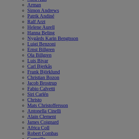
Arman
Simon Andrews
Patrik Andiné
Ralf Arzt
Helene Aurell
Hanna Beling
Nygårds Karin Bengtsson
Luigi Benzoni
Ernst Billgren
Ola Billgren
Luis Bivar
Carl Bjerkås
Frank Björklund
Christian Bozon
Jacob Brostrup
Fabio Calvetti
Siri Carlén
Christo
Mats Christoffersson
Antonella Cinelli
Alain Clement
James Coignard
Africa Coll
Robert Combas
Corneille