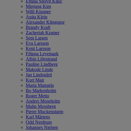
Emilia Snövit Kikic
Minjung Kim
Willi Kissmer
Anita Klein
Alexander Klingspor
Brandy Kraft
Zacheriah Kramer
Sem Larsen
Eva Larsson
Kent Larsson
Filippa Levemark
Albin Liljestrand
Pauline Lindberg
Makode Linde
Jan Lindsgård
Kurt Mair
Maria Manuela
Bo Markenholm
Roger Metto
Anders Moseholm
Malin Mossberg
Pierre Muckensturm
Karl Mårtens
Odd Nerdrum
Johannes Nielsen