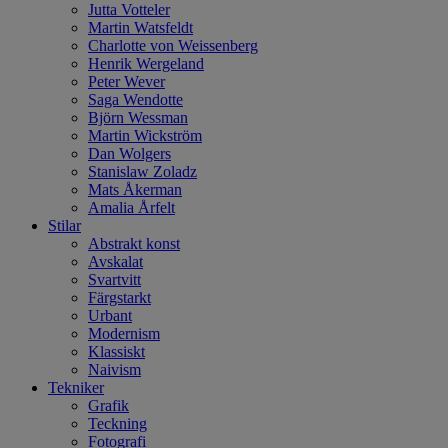
Jutta Votteler
Martin Watsfeldt
Charlotte von Weissenberg
Henrik Wergeland
Peter Wever
Saga Wendotte
Björn Wessman
Martin Wickström
Dan Wolgers
Stanislaw Zoladz
Mats Åkerman
Amalia Årfelt
Stilar
Abstrakt konst
Avskalat
Svartvitt
Färgstarkt
Urbant
Modernism
Klassiskt
Naivism
Tekniker
Grafik
Teckning
Fotografi