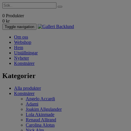
0 Produkter
0
kr
Toggle navigation
Om oss
Webshop
Hem
Utställningar
Nyheter
Konstnärer
Kategorier
Alla produkter
Konstnärer
Angelo Accardi
Adami
Joakim Allgulander
Lola Akinmade
Renaud Allirand
Carolina Alotus
Nick Alm