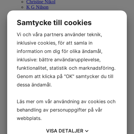
Christine Nikol
K G Nilson
Britta Noresten
Eva Olofsson
Samtycke till cookies
Ulla Ohlson
Emil Olsson
Vi och våra partners använder teknik,
Johan Palmborg
Sirje Papp
inklusive cookies, för att samla in
Johan Patricny
Ania Pauser
information om dig för olika ändamål,
Mikael Persbrandt
inklusive: bättre användarupplevelse,
Stefan MÅS Persson
Puppet Daniel Blomqvist
funktionalitet, statistik och marknadsföring.
Madeleine Pyk
Genom att klicka på "OK" samtycker du till
Paul Quant
Arthur Ragnarsson
dessa ändamål.
Peter Reuterberg
Carl Fredrik Reuterswärd
Lisa Rinnevuo
Läs mer om vår användning av cookies och
Orion Righard
behandling av personuppgifter på vår
Roger Risberg
James Rizzi
webbplats.
Pedro Rodriguez Garrido
Anna Rosenbäck
VISA
DETALJER
Vivianne E Rosqvist