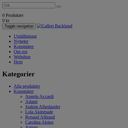
0 Produkter
0
kr
Toggle navigation
Utställningar
Nyheter
Konstnärer
Om oss
Webshop
Hem
Kategorier
Alla produkter
Konstnärer
Angelo Accardi
Adami
Joakim Allgulander
Lola Akinmade
Renaud Allirand
Carolina Alotus
Arman