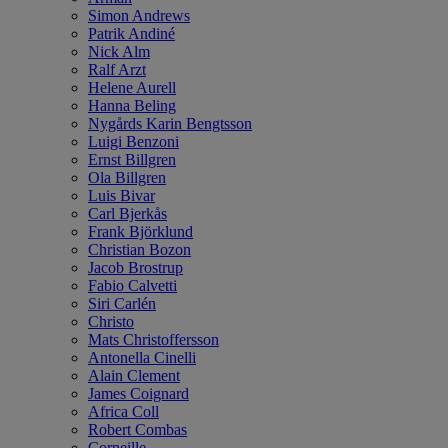
Simon Andrews
Patrik Andiné
Nick Alm
Ralf Arzt
Helene Aurell
Hanna Beling
Nygårds Karin Bengtsson
Luigi Benzoni
Ernst Billgren
Ola Billgren
Luis Bivar
Carl Bjerkås
Frank Björklund
Christian Bozon
Jacob Brostrup
Fabio Calvetti
Siri Carlén
Christo
Mats Christoffersson
Antonella Cinelli
Alain Clement
James Coignard
Africa Coll
Robert Combas
Corneille