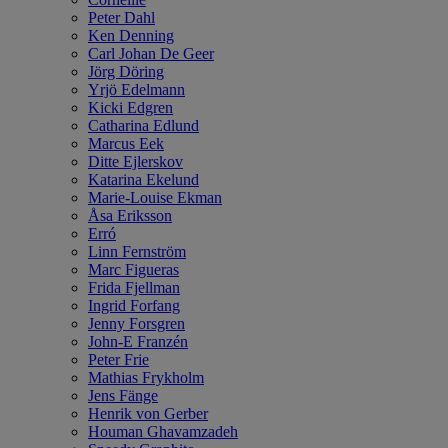
Peter Dahl
Ken Denning
Carl Johan De Geer
Jörg Döring
Yrjö Edelmann
Kicki Edgren
Catharina Edlund
Marcus Eek
Ditte Ejlerskov
Katarina Ekelund
Marie-Louise Ekman
Åsa Eriksson
Erró
Linn Fernström
Marc Figueras
Frida Fjellman
Ingrid Forfang
Jenny Forsgren
John-E Franzén
Peter Frie
Mathias Frykholm
Jens Fänge
Henrik von Gerber
Houman Ghavamzadeh