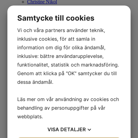
Christine Nikol
K G Nilson
Britta Noresten
Samtycke till cookies
Eva Olofsson
Ulla Ohlson
Emil Olsson
Vi och våra partners använder teknik,
Johan Palmborg
inklusive cookies, för att samla in
Sirje Papp
Johan Patricny
information om dig för olika ändamål,
Ania Pauser
inklusive: bättre användarupplevelse,
Mikael Persbrandt
Stefan MÅS Persson
funktionalitet, statistik och marknadsföring.
Puppet Daniel Blomqvist
Genom att klicka på "OK" samtycker du till
Madeleine Pyk
Paul Quant
dessa ändamål.
Arthur Ragnarsson
Peter Reuterberg
Carl Fredrik Reuterswärd
Läs mer om vår användning av cookies och
Lisa Rinnevuo
Orion Righard
behandling av personuppgifter på vår
Roger Risberg
webbplats.
James Rizzi
Pedro Rodriguez Garrido
VISA
DETALJER
Anna Rosenbäck
Vivianne E Rosqvist