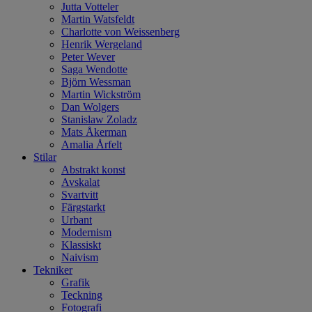
Jutta Votteler
Martin Watsfeldt
Charlotte von Weissenberg
Henrik Wergeland
Peter Wever
Saga Wendotte
Björn Wessman
Martin Wickström
Dan Wolgers
Stanislaw Zoladz
Mats Åkerman
Amalia Årfelt
Stilar
Abstrakt konst
Avskalat
Svartvitt
Färgstarkt
Urbant
Modernism
Klassiskt
Naivism
Tekniker
Grafik
Teckning
Fotografi