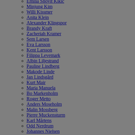
Emilia Snövit Kikic
Minjung Kim
Willi Kissmer
Anita Klein
Alexander Klingspor
Brandy Kraft
Zacheriah Kramer
Sem Larsen
Eva Larsson
Kent Larsson
Filippa Levemark
Albin Liljestrand
Pauline Lindberg
Makode Linde
Jan Lindsgård
Kurt Mair
Maria Manuela
Bo Markenholm
Roger Metto
Anders Moseholm
Malin Mossberg
Pierre Muckensturm
Karl Mårtens
Odd Nerdrum
Johannes Nielsen