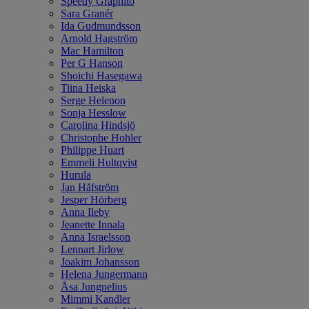
Speedy Graphito
Sara Granér
Ida Gudmundsson
Arnold Hagström
Mac Hamilton
Per G Hanson
Shoichi Hasegawa
Tiina Heiska
Serge Helenon
Sonja Hesslow
Carolina Hindsjö
Christophe Hohler
Philippe Huart
Emmeli Hultqvist
Hurula
Jan Håfström
Jesper Hörberg
Anna Ileby
Jeanette Innala
Anna Israelsson
Lennart Jirlow
Joakim Johansson
Helena Jungermann
Åsa Jungnelius
Mimmi Kandler