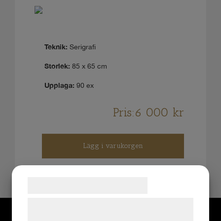
Teknik:
Serigrafi
Storlek:
85 x 65 cm
Upplaga:
90 ex
Pris:
6 000
kr
Lägg i varukorgen
Samtykke til cookies
Vi og vores samarbejdspartnere bruger
teknologier, herunder cookies, til at