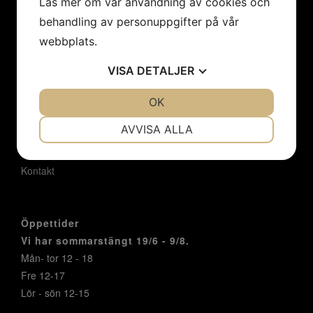
Läs mer om vår användning av cookies och
Hem
behandling av personuppgifter på vår
Konstnärer
webbplats.
Utställningar
Konstföreningar/Företag
VISA
DETALJER
Inbjudan
Integritetspolicy
JA
NEJ
OK
JA
NEJ
Cookies
NÖDVÄNDIG
INSTÄLLNINGAR
AVVISA ALLA
Om oss
JA
NEJ
JA
NEJ
Nyheter
Kontakt
MARKNADSFÖRING
STATISTIK
Öppettider
Vi har sommarstängt 19/6 - 9/8.
Mån- tor 12 - 18
Fre 12-17
Lör - sön 12-15