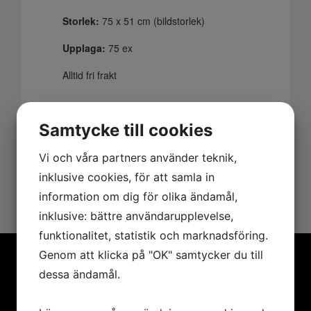
Storlek:
75 x 51 cm (bildstorlek)
Upplaga:
75 ex
Alltid fri frakt
Pris:
4 500
kr
Samtycke till cookies
Vi och våra partners använder teknik,
Lägg i varukorgen
inklusive cookies, för att samla in
information om dig för olika ändamål,
inklusive: bättre användarupplevelse,
funktionalitet, statistik och marknadsföring.
Genom att klicka på "OK" samtycker du till
dessa ändamål.
MENY