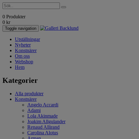
0 Produkter
0
kr
Toggle navigation
Utställningar
Nyheter
Konstnärer
Om oss
Webshop
Hem
Kategorier
Alla produkter
Konstnärer
Angelo Accardi
Adami
Lola Akinmade
Joakim Allgulander
Renaud Allirand
Carolina Alotus
Arman