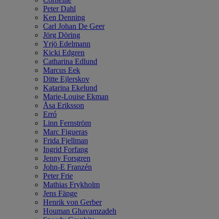
Peter Dahl
Ken Denning
Carl Johan De Geer
Jörg Döring
Yrjö Edelmann
Kicki Edgren
Catharina Edlund
Marcus Eek
Ditte Ejlerskov
Katarina Ekelund
Marie-Louise Ekman
Åsa Eriksson
Erró
Linn Fernström
Marc Figueras
Frida Fjellman
Ingrid Forfang
Jenny Forsgren
John-E Franzén
Peter Frie
Mathias Frykholm
Jens Fänge
Henrik von Gerber
Houman Ghavamzadeh