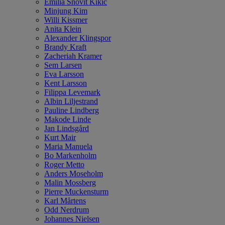
Emilia Snövit Kikic
Minjung Kim
Willi Kissmer
Anita Klein
Alexander Klingspor
Brandy Kraft
Zacheriah Kramer
Sem Larsen
Eva Larsson
Kent Larsson
Filippa Levemark
Albin Liljestrand
Pauline Lindberg
Makode Linde
Jan Lindsgård
Kurt Mair
Maria Manuela
Bo Markenholm
Roger Metto
Anders Moseholm
Malin Mossberg
Pierre Muckensturm
Karl Mårtens
Odd Nerdrum
Johannes Nielsen