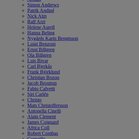
Simon Andrews
Patrik Andiné
Nick Alm
Ralf Arzt
Helene Aurell
Hanna Beling
Nygårds Karin Bengtsson
Luigi Benzoni
Ernst Billgren
Ola Billgren
Luis Bivar
Carl Bjerkås
Frank Björklund
Christian Bozon
Jacob Brostrup
Fabio Calvetti
Siri Carlén
Christo
Mats Christoffersson
Antonella Cinelli
Alain Clement
James Coignard
Africa Coll
Robert Combas
Corneille