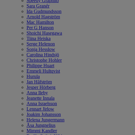
Speedy Graphito
Sara Granér
Ida Gudmundsson
Arnold Hagström
Mac Hamilton
Per G Hanson
Shoichi Hasegawa
Tiina Heiska
Serge Helenon
Sonja Hesslow
Carolina Hindsjö
Christophe Hohler
Philippe Huart
Emmeli Hultqvist
Hurula
Jan Håfström
Jesper Hörberg
Anna Ileby
Jeanette Innala
Anna Israelsson
Lennart Jirlow
Joakim Johansson
Helena Jungermann
Åsa Jungnelius
Mimmi Kandler