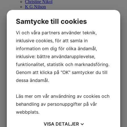
Christine Nikol
K G Nilson
Britta Noresten
Eva Olofsson
Samtycke till cookies
Ulla Ohlson
Emil Olsson
Vi och våra partners använder teknik,
Johan Palmborg
Sirje Papp
inklusive cookies, för att samla in
Johan Patricny
Ania Pauser
information om dig för olika ändamål,
Mikael Persbrandt
inklusive: bättre användarupplevelse,
Stefan MÅS Persson
Puppet Daniel Blomqvist
funktionalitet, statistik och marknadsföring.
Madeleine Pyk
Genom att klicka på "OK" samtycker du till
Paul Quant
Arthur Ragnarsson
dessa ändamål.
Peter Reuterberg
Carl Fredrik Reuterswärd
Lisa Rinnevuo
Läs mer om vår användning av cookies och
Orion Righard
behandling av personuppgifter på vår
Roger Risberg
James Rizzi
webbplats.
Pedro Rodriguez Garrido
Anna Rosenbäck
VISA
DETALJER
Vivianne E Rosqvist