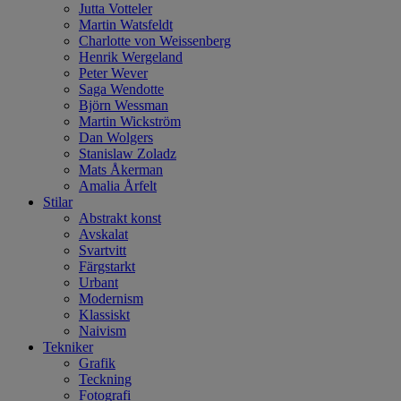
Jutta Votteler
Martin Watsfeldt
Charlotte von Weissenberg
Henrik Wergeland
Peter Wever
Saga Wendotte
Björn Wessman
Martin Wickström
Dan Wolgers
Stanislaw Zoladz
Mats Åkerman
Amalia Årfelt
Stilar
Abstrakt konst
Avskalat
Svartvitt
Färgstarkt
Urbant
Modernism
Klassiskt
Naivism
Tekniker
Grafik
Teckning
Fotografi