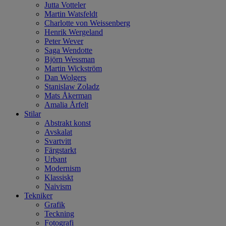
Jutta Votteler
Martin Watsfeldt
Charlotte von Weissenberg
Henrik Wergeland
Peter Wever
Saga Wendotte
Björn Wessman
Martin Wickström
Dan Wolgers
Stanislaw Zoladz
Mats Åkerman
Amalia Årfelt
Stilar
Abstrakt konst
Avskalat
Svartvitt
Färgstarkt
Urbant
Modernism
Klassiskt
Naivism
Tekniker
Grafik
Teckning
Fotografi