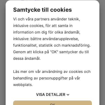
Christine Nikol
K G Nilson
Samtycke till cookies
Britta Noresten
Eva Olofsson
Ulla Ohlson
Vi och våra partners använder teknik,
Emil Olsson
inklusive cookies, för att samla in
Johan Palmborg
Sirje Papp
information om dig för olika ändamål,
Johan Patricny
inklusive: bättre användarupplevelse,
Ania Pauser
Mikael Persbrandt
funktionalitet, statistik och marknadsföring.
Stefan MÅS Persson
Genom att klicka på "OK" samtycker du till
Puppet Daniel Blomqvist
Madeleine Pyk
dessa ändamål.
Paul Quant
Arthur Ragnarsson
Peter Reuterberg
Läs mer om vår användning av cookies och
Carl Fredrik Reuterswärd
Lisa Rinnevuo
behandling av personuppgifter på vår
Orion Righard
webbplats.
Roger Risberg
James Rizzi
VISA
DETALJER
Pedro Rodriguez Garrido
Anna Rosenbäck
Vivianne E Rosqvist
JA
NEJ
OK
JA
NEJ