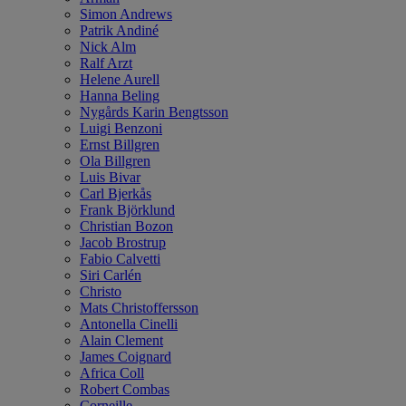
Simon Andrews
Patrik Andiné
Nick Alm
Ralf Arzt
Helene Aurell
Hanna Beling
Nygårds Karin Bengtsson
Luigi Benzoni
Ernst Billgren
Ola Billgren
Luis Bivar
Carl Bjerkås
Frank Björklund
Christian Bozon
Jacob Brostrup
Fabio Calvetti
Siri Carlén
Christo
Mats Christoffersson
Antonella Cinelli
Alain Clement
James Coignard
Africa Coll
Robert Combas
Corneille