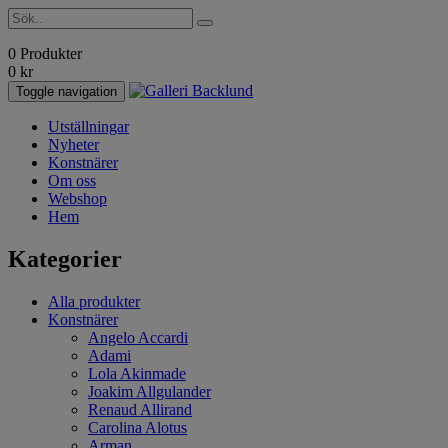
0 Produkter
0
kr
Toggle navigation
Utställningar
Nyheter
Konstnärer
Om oss
Webshop
Hem
Kategorier
Alla produkter
Konstnärer
Angelo Accardi
Adami
Lola Akinmade
Joakim Allgulander
Renaud Allirand
Carolina Alotus
Arman