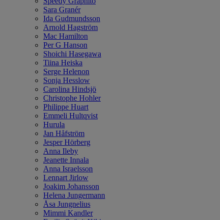
Speedy Graphito
Sara Granér
Ida Gudmundsson
Arnold Hagström
Mac Hamilton
Per G Hanson
Shoichi Hasegawa
Tiina Heiska
Serge Helenon
Sonja Hesslow
Carolina Hindsjö
Christophe Hohler
Philippe Huart
Emmeli Hultqvist
Hurula
Jan Håfström
Jesper Hörberg
Anna Ileby
Jeanette Innala
Anna Israelsson
Lennart Jirlow
Joakim Johansson
Helena Jungermann
Åsa Jungnelius
Mimmi Kandler