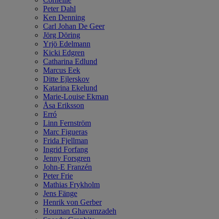
Peter Dahl
Ken Denning
Carl Johan De Geer
Jörg Döring
Yrjö Edelmann
Kicki Edgren
Catharina Edlund
Marcus Eek
Ditte Ejlerskov
Katarina Ekelund
Marie-Louise Ekman
Åsa Eriksson
Erró
Linn Fernström
Marc Figueras
Frida Fjellman
Ingrid Forfang
Jenny Forsgren
John-E Franzén
Peter Frie
Mathias Frykholm
Jens Fänge
Henrik von Gerber
Houman Ghavamzadeh