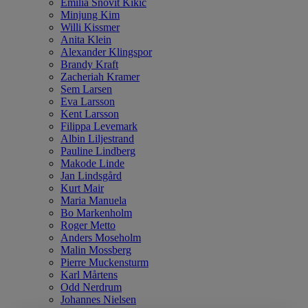
Emilia Snövit Kikic
Minjung Kim
Willi Kissmer
Anita Klein
Alexander Klingspor
Brandy Kraft
Zacheriah Kramer
Sem Larsen
Eva Larsson
Kent Larsson
Filippa Levemark
Albin Liljestrand
Pauline Lindberg
Makode Linde
Jan Lindsgård
Kurt Mair
Maria Manuela
Bo Markenholm
Roger Metto
Anders Moseholm
Malin Mossberg
Pierre Muckensturm
Karl Mårtens
Odd Nerdrum
Johannes Nielsen