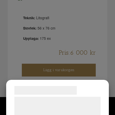
Litografi
Teknik:
56 x 76 cm
Storlek:
175 ex
Upplaga:
Pris:
6 000
kr
Lägg i varukorgen
Samtykke til cookies
Vi og vores samarbejdspartnere bruger
teknologier, herunder cookies, til at
indsamle oplysninger om dig til forskellige