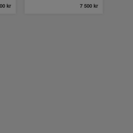
000
kr
7 500
kr