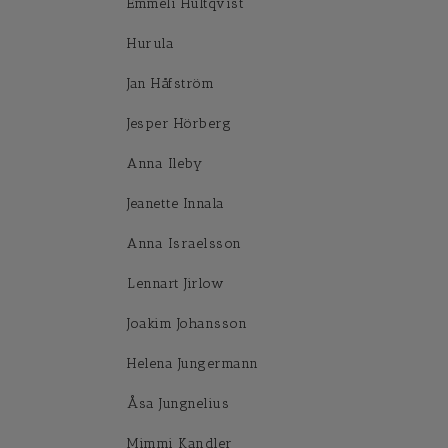
Emmeli Hultqvist
Hurula
Jan Håfström
Jesper Hörberg
Anna Ileby
Jeanette Innala
Anna Israelsson
Lennart Jirlow
Joakim Johansson
Helena Jungermann
Åsa Jungnelius
Mimmi Kandler