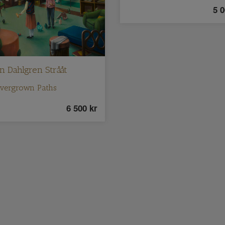
5 
n Dahlgren Strååt
vergrown Paths
6 500
kr