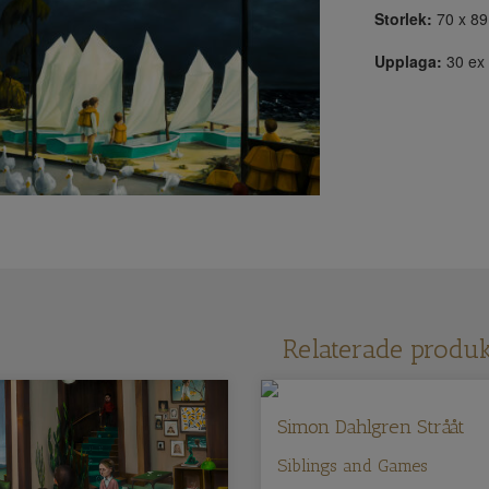
Storlek:
70 x 89
Upplaga:
30 ex
Relaterade produk
Simon Dahlgren Strååt
Siblings and Games