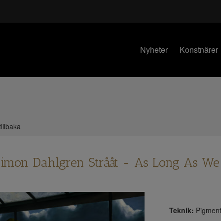
Nyheter
Konstnärer
illbaka
imon Dahlgren Strååt - As Long As We
Teknik:
Pigment 