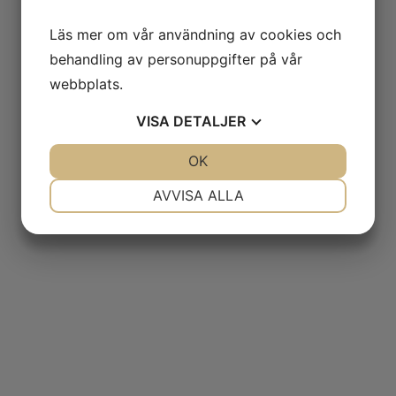
Läs mer om vår användning av cookies och
behandling av personuppgifter på vår
webbplats.
VISA
DETALJER
JA
NEJ
OK
JA
NEJ
NÖDVÄNDIG
INSTÄLLNINGAR
AVVISA ALLA
JA
NEJ
JA
NEJ
MARKNADSFÖRING
STATISTIK