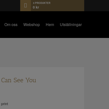
0 PRODUKTER
0
kr
Om oss
Webshop
Hem
Utställningar
 Can See You
print