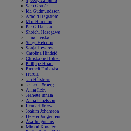
Speedy Graphito
Sara Granér
Ida Gudmundsson
Arnold Hagström
Mac Hamilton
Per G Hanson
Shoichi Hasegawa
Tiina Heiska
Serge Helenon
Sonja Hesslow
Carolina Hindsjö
Christophe Hohler
Philippe Huart
Emmeli Hultqvist
Hurula
Jan Håfström
Jesper Hörberg
Anna Ileby
Jeanette Innala
Anna Israelsson
Lennart Jirlow
Joakim Johansson
Helena Jungermann
Åsa Jungnelius
Mimmi Kandler