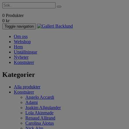
0 Produkter
0
kr
Toggle navigation
Om oss
Webshop
Hem
Utställningar
Nyheter
Konstnärer
Kategorier
Alla produkter
Konstnärer
Angelo Accardi
Adami
Joakim Allgulander
Lola Akinmade
Renaud Allirand
Carolina Alotus
Nick Alm