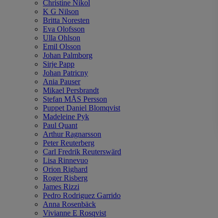
Christine Nikol
K G Nilson
Britta Noresten
Eva Olofsson
Ulla Ohlson
Emil Olsson
Johan Palmborg
Sirje Papp
Johan Patricny
Ania Pauser
Mikael Persbrandt
Stefan MÅS Persson
Puppet Daniel Blomqvist
Madeleine Pyk
Paul Quant
Arthur Ragnarsson
Peter Reuterberg
Carl Fredrik Reuterswärd
Lisa Rinnevuo
Orion Righard
Roger Risberg
James Rizzi
Pedro Rodriguez Garrido
Anna Rosenbäck
Vivianne E Rosqvist