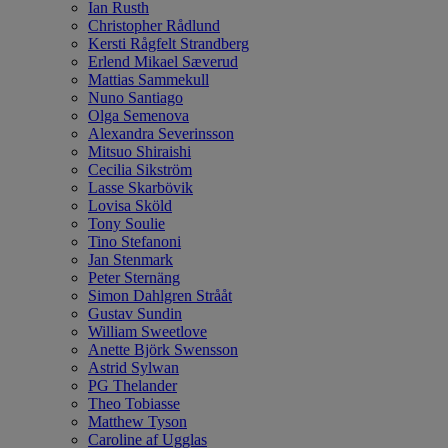
Ian Rusth
Christopher Rådlund
Kersti Rågfelt Strandberg
Erlend Mikael Sæverud
Mattias Sammekull
Nuno Santiago
Olga Semenova
Alexandra Severinsson
Mitsuo Shiraishi
Cecilia Sikström
Lasse Skarbövik
Lovisa Sköld
Tony Soulie
Tino Stefanoni
Jan Stenmark
Peter Sternäng
Simon Dahlgren Strååt
Gustav Sundin
William Sweetlove
Anette Björk Swensson
Astrid Sylwan
PG Thelander
Theo Tobiasse
Matthew Tyson
Caroline af Ugglas