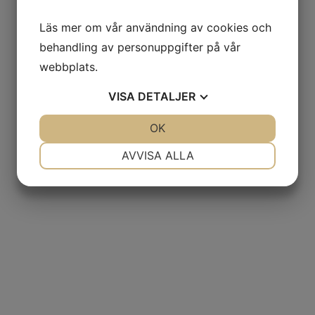
Läs mer om vår användning av cookies och
behandling av personuppgifter på vår
webbplats.
VISA
DETALJER
JA
NEJ
OK
JA
NEJ
NÖDVÄNDIG
INSTÄLLNINGAR
AVVISA ALLA
JA
NEJ
JA
NEJ
MARKNADSFÖRING
STATISTIK