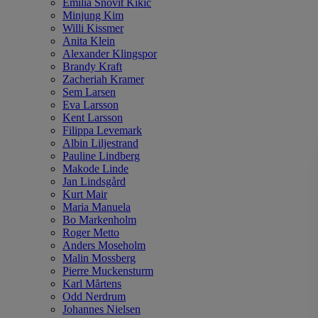
Emilia Snövit Kikic
Minjung Kim
Willi Kissmer
Anita Klein
Alexander Klingspor
Brandy Kraft
Zacheriah Kramer
Sem Larsen
Eva Larsson
Kent Larsson
Filippa Levemark
Albin Liljestrand
Pauline Lindberg
Makode Linde
Jan Lindsgård
Kurt Mair
Maria Manuela
Bo Markenholm
Roger Metto
Anders Moseholm
Malin Mossberg
Pierre Muckensturm
Karl Mårtens
Odd Nerdrum
Johannes Nielsen