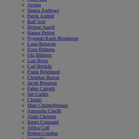
Arman
Simon Andrews
Patrik Andiné
Ralf Arzt
Helene Aurell
Hanna Beling
Nygårds Karin Bengtsson
Luigi Benzoni
Ernst Billgren
Ola Billgren
Luis Bivar
Carl Bjerkås
Frank Björklund
Christian Bozon
Jacob Brostrup
Fabio Calvetti
Siri Carlén
Christo
Mats Christoffersson
Antonella Cinelli
Alain Clement
James Coignard
Africa Coll
Robert Combas
Corneille