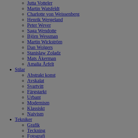
Jutta Votteler
Martin Watsfeldt
Charlotte von Weissenberg
Henrik Wergeland
Peter Wever
Saga Wendotte
Björn Wessman
Martin Wickström
Dan Wolgers
Stanislaw Zoladz
Mats Åkerman
Amalia Årfelt
Stilar
Abstrakt konst
Avskalat
Svartvitt
Färgstarkt
Urbant
Modernism
Klassiskt
Naivism
Tekniker
Grafik
Teckning
Fotografi