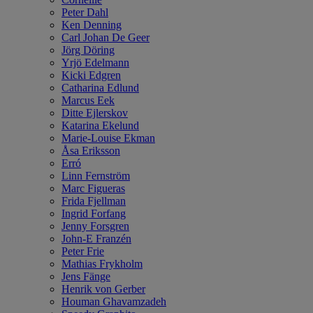
Peter Dahl
Ken Denning
Carl Johan De Geer
Jörg Döring
Yrjö Edelmann
Kicki Edgren
Catharina Edlund
Marcus Eek
Ditte Ejlerskov
Katarina Ekelund
Marie-Louise Ekman
Åsa Eriksson
Erró
Linn Fernström
Marc Figueras
Frida Fjellman
Ingrid Forfang
Jenny Forsgren
John-E Franzén
Peter Frie
Mathias Frykholm
Jens Fänge
Henrik von Gerber
Houman Ghavamzadeh