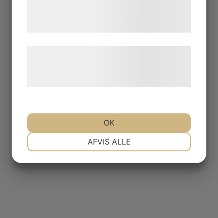
tjenester. Ved at klikke på 'OK' giver du
samtykke til disse formål.
Læs mere om vores brug af cookies og
behandling af persondata på vores
hjemmeside.
OK
NØDVENDIGE
PRÆFERENCER
AFVIS ALLE
MARKETING
STATISTIK