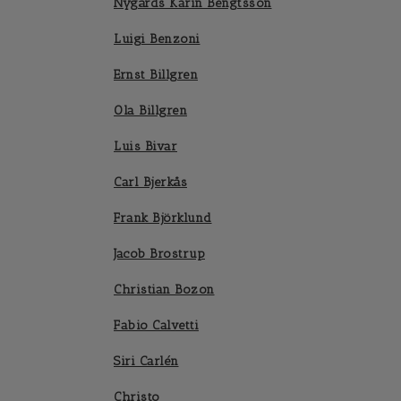
Nygårds Karin Bengtsson
Luigi Benzoni
Ernst Billgren
Ola Billgren
Luis Bivar
Carl Bjerkås
Frank Björklund
Jacob Brostrup
Christian Bozon
Fabio Calvetti
Siri Carlén
Christo