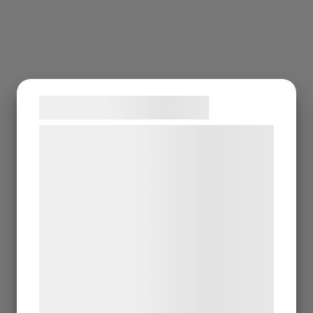
Samtykke til cookies
Vi og vores samarbejdspartnere bruger
teknologier, herunder cookies, til at
indsamle oplysninger om dig til forskellige
formål, herunder: Tilpasning af annoncering,
bedre brugeroplevelse, funktionalitet,
statistik og marketing. Disse oplysninger
kan blive delt med annoncerings- og
analysepartnere, som kan kombinere dem
med data, du tidligere har givet dem eller
de har indsamlet gennem din brug af deres