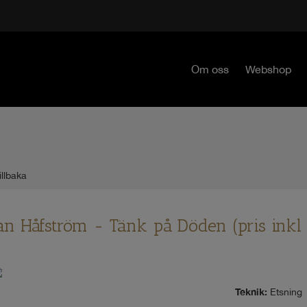
Om oss
Webshop
illbaka
an Håfström - Tänk på Döden (pris inkl
Teknik:
Etsning