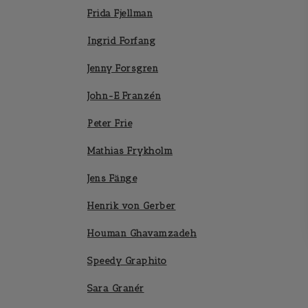
Frida Fjellman
Ingrid Forfang
Jenny Forsgren
John-E Franzén
Peter Frie
Mathias Frykholm
Jens Fänge
Henrik von Gerber
Houman Ghavamzadeh
Speedy Graphito
Sara Granér