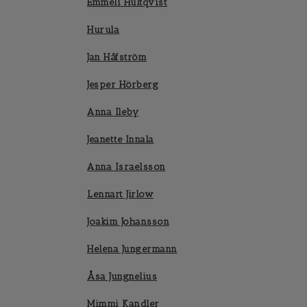
Emmeli Hultqvist
Hurula
Jan Håfström
Jesper Hörberg
Anna Ileby
Jeanette Innala
Anna Israelsson
Lennart Jirlow
Joakim Johansson
Helena Jungermann
Åsa Jungnelius
Mimmi Kandler