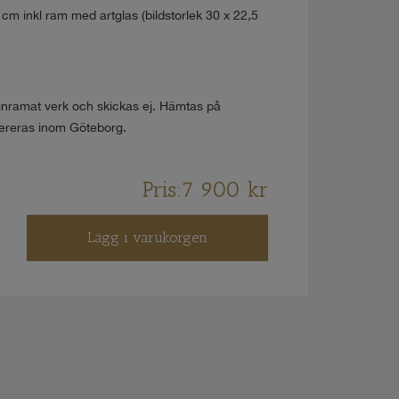
cm inkl ram med artglas (bildstorlek 30 x 22,5
inramat verk och skickas ej. Hämtas på
evereras inom Göteborg.
Pris:
7 900
kr
Lägg i varukorgen