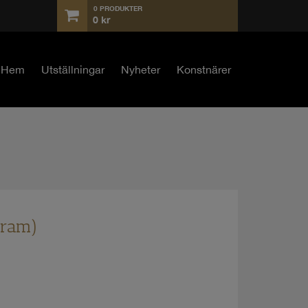
0 PRODUKTER
0
kr
Hem
Utställningar
Nyheter
Konstnärer
 ram)