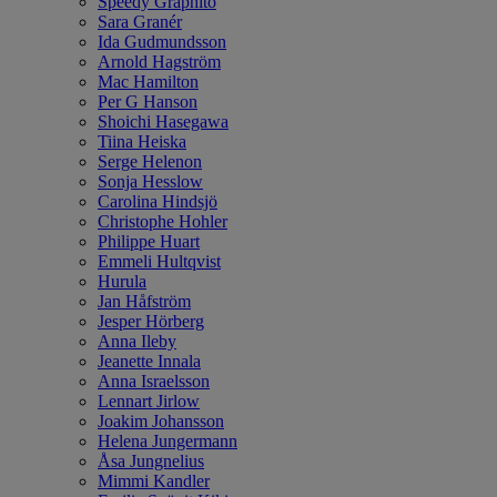
Speedy Graphito
Sara Granér
Ida Gudmundsson
Arnold Hagström
Mac Hamilton
Per G Hanson
Shoichi Hasegawa
Tiina Heiska
Serge Helenon
Sonja Hesslow
Carolina Hindsjö
Christophe Hohler
Philippe Huart
Emmeli Hultqvist
Hurula
Jan Håfström
Jesper Hörberg
Anna Ileby
Jeanette Innala
Anna Israelsson
Lennart Jirlow
Joakim Johansson
Helena Jungermann
Åsa Jungnelius
Mimmi Kandler