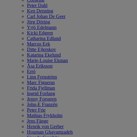
Peter Dahl
Ken Denning
Carl Johan De Geer
Jörg Döring
Yrjö Edelmann
Kicki Edgren
Catharina Edlund
Marcus Eek
Ditte Ejlerskov
Katarina Ekelund
Marie-Louise Ekman
Åsa Eriksson
Erró
Linn Fernström
Marc Figueras
Frida Fjellman
Ingrid Forfang
Jenny Forsgren
John-E Franzén
Peter Frie
Mathias Frykholm
Jens Fänge
Henrik von Gerber
Houman Ghavamzadeh