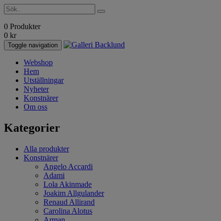
0 Produkter
0
kr
Toggle navigation
Webshop
Hem
Utställningar
Nyheter
Konstnärer
Om oss
Kategorier
Alla produkter
Konstnärer
Angelo Accardi
Adami
Lola Akinmade
Joakim Allgulander
Renaud Allirand
Carolina Alotus
Arman