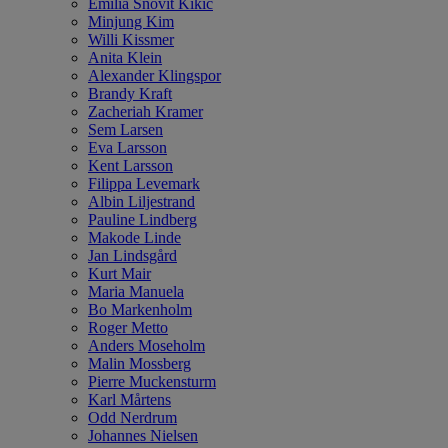
Emilia Snövit Kikic
Minjung Kim
Willi Kissmer
Anita Klein
Alexander Klingspor
Brandy Kraft
Zacheriah Kramer
Sem Larsen
Eva Larsson
Kent Larsson
Filippa Levemark
Albin Liljestrand
Pauline Lindberg
Makode Linde
Jan Lindsgård
Kurt Mair
Maria Manuela
Bo Markenholm
Roger Metto
Anders Moseholm
Malin Mossberg
Pierre Muckensturm
Karl Mårtens
Odd Nerdrum
Johannes Nielsen