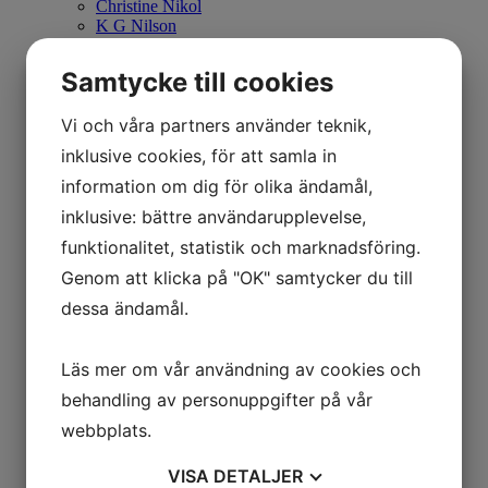
Christine Nikol
K G Nilson
Britta Noresten
Eva Olofsson
Samtycke till cookies
Ulla Ohlson
Emil Olsson
Vi och våra partners använder teknik,
Johan Palmborg
Sirje Papp
inklusive cookies, för att samla in
Johan Patricny
Ania Pauser
information om dig för olika ändamål,
Mikael Persbrandt
inklusive: bättre användarupplevelse,
Stefan MÅS Persson
Puppet Daniel Blomqvist
funktionalitet, statistik och marknadsföring.
Madeleine Pyk
Genom att klicka på "OK" samtycker du till
Paul Quant
Arthur Ragnarsson
dessa ändamål.
Peter Reuterberg
Carl Fredrik Reuterswärd
Lisa Rinnevuo
Läs mer om vår användning av cookies och
Orion Righard
behandling av personuppgifter på vår
Roger Risberg
James Rizzi
webbplats.
Pedro Rodriguez Garrido
Anna Rosenbäck
VISA
DETALJER
Vivianne E Rosqvist