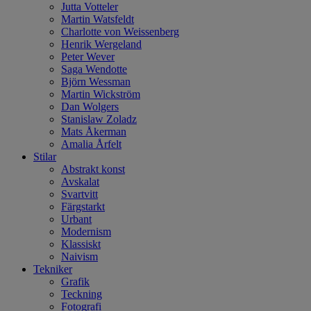
Jutta Votteler
Martin Watsfeldt
Charlotte von Weissenberg
Henrik Wergeland
Peter Wever
Saga Wendotte
Björn Wessman
Martin Wickström
Dan Wolgers
Stanislaw Zoladz
Mats Åkerman
Amalia Årfelt
Stilar
Abstrakt konst
Avskalat
Svartvitt
Färgstarkt
Urbant
Modernism
Klassiskt
Naivism
Tekniker
Grafik
Teckning
Fotografi