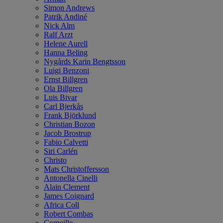
Simon Andrews
Patrik Andiné
Nick Alm
Ralf Arzt
Helene Aurell
Hanna Beling
Nygårds Karin Bengtsson
Luigi Benzoni
Ernst Billgren
Ola Billgren
Luis Bivar
Carl Bjerkås
Frank Björklund
Christian Bozon
Jacob Brostrup
Fabio Calvetti
Siri Carlén
Christo
Mats Christoffersson
Antonella Cinelli
Alain Clement
James Coignard
Africa Coll
Robert Combas
Corneille