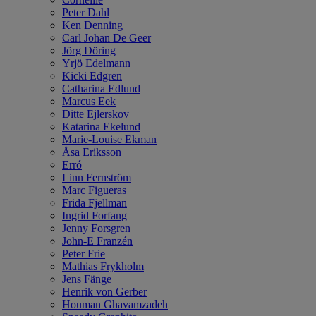
Peter Dahl
Ken Denning
Carl Johan De Geer
Jörg Döring
Yrjö Edelmann
Kicki Edgren
Catharina Edlund
Marcus Eek
Ditte Ejlerskov
Katarina Ekelund
Marie-Louise Ekman
Åsa Eriksson
Erró
Linn Fernström
Marc Figueras
Frida Fjellman
Ingrid Forfang
Jenny Forsgren
John-E Franzén
Peter Frie
Mathias Frykholm
Jens Fänge
Henrik von Gerber
Houman Ghavamzadeh