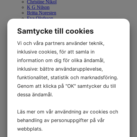
Christine Nikol
K G Nilson
Britta Noresten
Eva Olofsson
Ulla Ohlson
Samtycke till cookies
Emil Olsson
Johan Palmborg
Sirje Papp
Vi och våra partners använder teknik,
Johan Patricny
inklusive cookies, för att samla in
Ania Pauser
Mikael Persbrandt
information om dig för olika ändamål,
Stefan MÅS Persson
Puppet Daniel Blomqvist
inklusive: bättre användarupplevelse,
Madeleine Pyk
funktionalitet, statistik och marknadsföring.
Paul Quant
Arthur Ragnarsson
Genom att klicka på "OK" samtycker du till
Peter Reuterberg
dessa ändamål.
Carl Fredrik Reuterswärd
Lisa Rinnevuo
Orion Righard
Läs mer om vår användning av cookies och
Roger Risberg
James Rizzi
behandling av personuppgifter på vår
Pedro Rodriguez Garrido
webbplats.
Anna Rosenbäck
Vivianne E Rosqvist