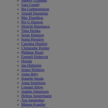
Speedy Graphito
Sara Granér
Ida Gudmundsson
Arnold Hagström
Mac Hamilton
Per G Hanson
Shoichi Hasegawa
Tiina Heiska
Serge Helenon
Sonja Hesslow
Carolina Hindsjö
Christophe Hohler
Philippe Huart
Emmeli Hultqvist
Hurula
Jan Håfström
Jesper Hörberg
Anna Ileby
Jeanette Innala
Anna Israelsson
Lennart Jirlow
Joakim Johansson
Helena Jungermann
Åsa Jungnelius
Mimmi Kandler