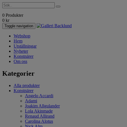
0 Produkter
0
kr
Toggle navigation
Webshop
Hem
Utställningar
Nyheter
Konstnärer
Om oss
Kategorier
Alla produkter
Konstnärer
Angelo Accardi
Adami
Joakim Allgulander
Lola Akinmade
Renaud Allirand
Carolina Alotus
Nick Alm