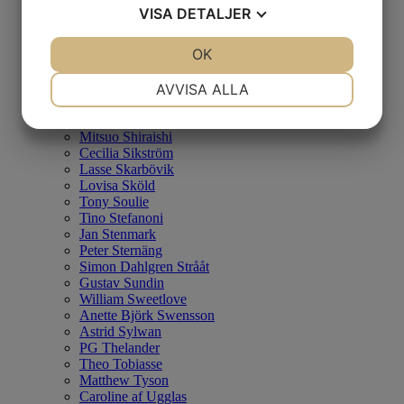
Ian Rusth
VISA
DETALJER
Christopher Rådlund
Kersti Rågfelt Strandberg
JA
NEJ
OK
JA
NEJ
Erlend Mikael Sæverud
Mattias Sammekull
NÖDVÄNDIG
INSTÄLLNINGAR
AVVISA ALLA
Nuno Santiago
Olga Semenova
JA
NEJ
JA
NEJ
Alexandra Severinsson
Mitsuo Shiraishi
MARKNADSFÖRING
STATISTIK
Cecilia Sikström
Lasse Skarbövik
Lovisa Sköld
Tony Soulie
Tino Stefanoni
Jan Stenmark
Peter Sternäng
Simon Dahlgren Strååt
Gustav Sundin
William Sweetlove
Anette Björk Swensson
Astrid Sylwan
PG Thelander
Theo Tobiasse
Matthew Tyson
Caroline af Ugglas