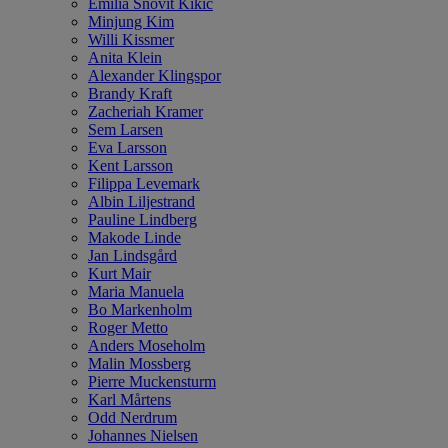
Emilia Snövit Kikic
Minjung Kim
Willi Kissmer
Anita Klein
Alexander Klingspor
Brandy Kraft
Zacheriah Kramer
Sem Larsen
Eva Larsson
Kent Larsson
Filippa Levemark
Albin Liljestrand
Pauline Lindberg
Makode Linde
Jan Lindsgård
Kurt Mair
Maria Manuela
Bo Markenholm
Roger Metto
Anders Moseholm
Malin Mossberg
Pierre Muckensturm
Karl Mårtens
Odd Nerdrum
Johannes Nielsen