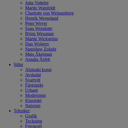
Jutta Votteler
Martin Watsfeldt
Charlotte von Weissenberg
Henrik Wergeland
Peter Wever
Saga Wendotte
Björn Wessman
Martin Wickström
Dan Wolgers
Stanislaw Zoladz
Mats Åkerman
Amalia Årfelt
Stilar
Abstrakt konst
Avskalat
Svartvitt
Färgstarkt
Urbant
Modernism
Klassiskt
Naivism
Tekniker
Grafik
Teckning
Fotografi