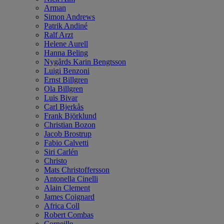
Arman
Simon Andrews
Patrik Andiné
Ralf Arzt
Helene Aurell
Hanna Beling
Nygårds Karin Bengtsson
Luigi Benzoni
Ernst Billgren
Ola Billgren
Luis Bivar
Carl Bjerkås
Frank Björklund
Christian Bozon
Jacob Brostrup
Fabio Calvetti
Siri Carlén
Christo
Mats Christoffersson
Antonella Cinelli
Alain Clement
James Coignard
Africa Coll
Robert Combas
Corneille