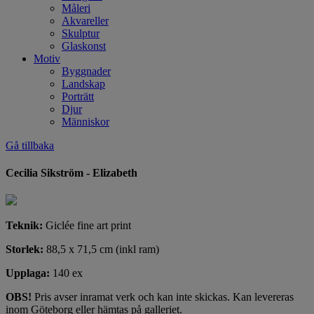
Måleri
Akvareller
Skulptur
Glaskonst
Motiv
Byggnader
Landskap
Porträtt
Djur
Människor
Gå tillbaka
Cecilia Sikström - Elizabeth
Teknik:
Giclée fine art print
Storlek:
88,5 x 71,5 cm (inkl ram)
Upplaga:
140 ex
OBS!
Pris avser inramat verk och kan inte skickas. Kan levereras
inom Göteborg eller hämtas på galleriet.