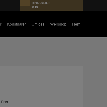
0 PRODUKTER
0
kr
r
Konstnärer
Om oss
Webshop
Hem
 Print