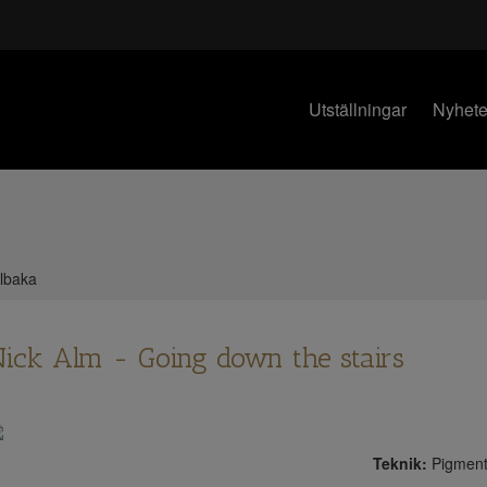
Utställningar
Nyhete
llbaka
ick Alm - Going down the stairs
Teknik:
Pigment