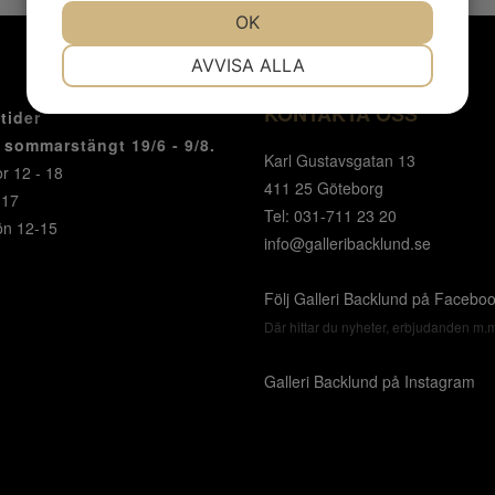
JA
NEJ
OK
JA
NEJ
NÖDVÄNDIG
INSTÄLLNINGAR
AVVISA ALLA
JA
NEJ
JA
NEJ
KONTAKTA OSS
tider
MARKNADSFÖRING
STATISTIK
r sommarstängt 19/6 - 9/8.
Karl Gustavsgatan 13
r 12 - 18
411 25 Göteborg
-17
Tel: 031-711 23 20
ön 12-15
info@galleribacklund.se
Följ Galleri Backlund på Facebo
Där hittar du nyheter, erbjudanden m.
Galleri Backlund på Instagram