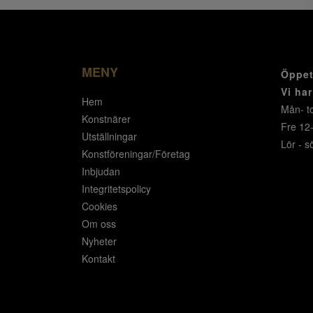
MENY
Öppet
Vi ha
Hem
Mån- to
Konstnärer
Fre 12
Utställningar
Lör - s
Konstföreningar/Företag
Inbjudan
Integritetspolicy
Cookies
Om oss
Nyheter
Kontakt