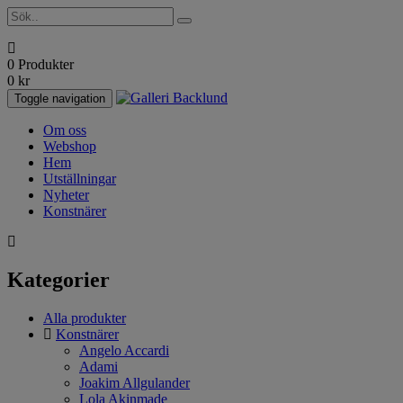
0 Produkter
0
kr
Toggle navigation
Om oss
Webshop
Hem
Utställningar
Nyheter
Konstnärer
Kategorier
Alla produkter
Konstnärer
Angelo Accardi
Adami
Joakim Allgulander
Lola Akinmade