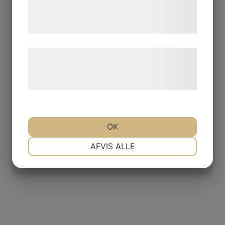
tjenester. Ved at klikke på 'OK' giver du
samtykke til disse formål.
Læs mere om vores brug af cookies og
behandling af persondata på vores
hjemmeside.
OK
NØDVENDIGE
PRÆFERENCER
AFVIS ALLE
MARKETING
STATISTIK