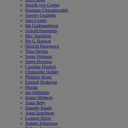
Henrik von Gerber
Houman Ghavamzadeh
Speedy Graphito
Sara Granér
Ida Gudmundsson
Arnold Hagström
Mac Hamilton
Per G Hanson
Shoichi Hasegawa
Tiina Heiska
Serge Helenon
Sonja Hesslow
Carolina Hindsjö
Christophe Hohler
Philippe Huart
Emmeli Hultqvist
Hurula
Jan Håfström
Jesper Hörberg
Anna Ileby
Jeanette Innala
Anna Israelsson
Lennart Jirlow
Joakim Johansson