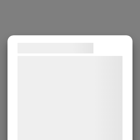
Samtykke til cookies
Vi og vores samarbejdspartnere bruger
teknologier, herunder cookies, til at
indsamle oplysninger om dig til forskellige
formål, herunder: Tilpasning af annoncering,
bedre brugeroplevelse, funktionalitet,
statistik og marketing. Disse oplysninger
kan blive delt med annoncerings- og
analysepartnere, som kan kombinere dem
med data, du tidligere har givet dem eller
de har indsamlet gennem din brug af deres