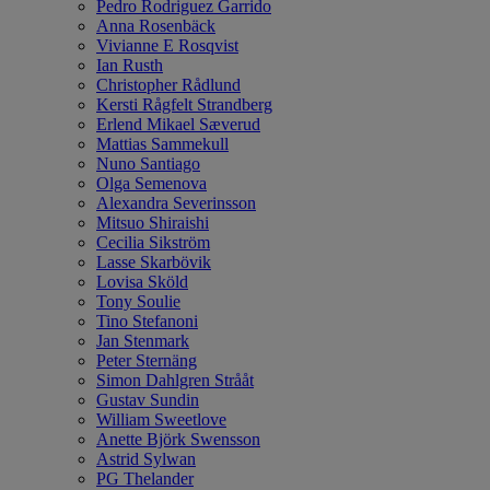
Pedro Rodriguez Garrido
Anna Rosenbäck
Vivianne E Rosqvist
Ian Rusth
Christopher Rådlund
Kersti Rågfelt Strandberg
Erlend Mikael Sæverud
Mattias Sammekull
Nuno Santiago
Olga Semenova
Alexandra Severinsson
Mitsuo Shiraishi
Cecilia Sikström
Lasse Skarbövik
Lovisa Sköld
Tony Soulie
Tino Stefanoni
Jan Stenmark
Peter Sternäng
Simon Dahlgren Strååt
Gustav Sundin
William Sweetlove
Anette Björk Swensson
Astrid Sylwan
PG Thelander