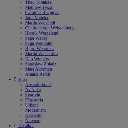
Theo Tobiasse
Matthew Tyson
Caroline af Ugglas
Jutta Votteler
Martin Watsfeldt
Charlotte von Weissenberg
Henrik Wergeland
Peter Wever
Saga Wendotte
Björn Wessman
Martin Wickström
Dan Wolgers
Stanislaw Zoladz
Mats Åkerman
Amalia Årfelt
Stilar
Abstrakt konst
Avskalat
Svartvitt
Färgstarkt
Urbant
Modernism
Klassiskt
Naivism
Tekniker