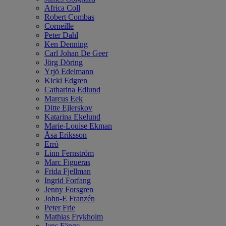
Africa Coll
Robert Combas
Corneille
Peter Dahl
Ken Denning
Carl Johan De Geer
Jörg Döring
Yrjö Edelmann
Kicki Edgren
Catharina Edlund
Marcus Eek
Ditte Ejlerskov
Katarina Ekelund
Marie-Louise Ekman
Åsa Eriksson
Erró
Linn Fernström
Marc Figueras
Frida Fjellman
Ingrid Forfang
Jenny Forsgren
John-E Franzén
Peter Frie
Mathias Frykholm
Jens Fänge