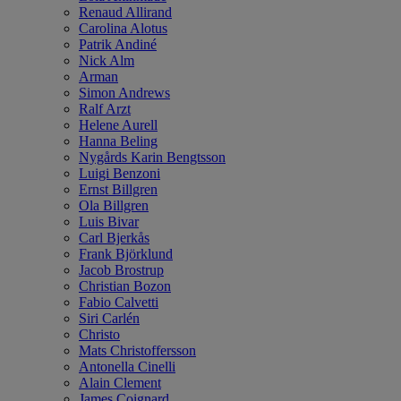
Renaud Allirand
Carolina Alotus
Patrik Andiné
Nick Alm
Arman
Simon Andrews
Ralf Arzt
Helene Aurell
Hanna Beling
Nygårds Karin Bengtsson
Luigi Benzoni
Ernst Billgren
Ola Billgren
Luis Bivar
Carl Bjerkås
Frank Björklund
Jacob Brostrup
Christian Bozon
Fabio Calvetti
Siri Carlén
Christo
Mats Christoffersson
Antonella Cinelli
Alain Clement
James Coignard