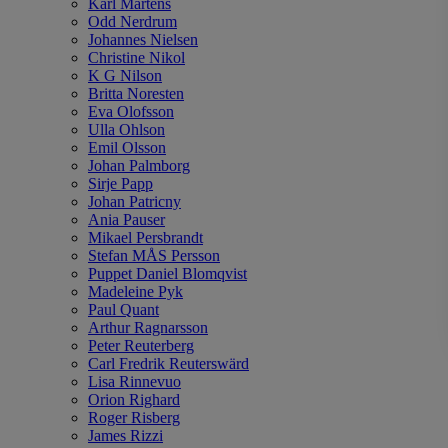
Karl Mårtens
Odd Nerdrum
Johannes Nielsen
Christine Nikol
K G Nilson
Britta Noresten
Eva Olofsson
Ulla Ohlson
Emil Olsson
Johan Palmborg
Sirje Papp
Johan Patricny
Ania Pauser
Mikael Persbrandt
Stefan MÅS Persson
Puppet Daniel Blomqvist
Madeleine Pyk
Paul Quant
Arthur Ragnarsson
Peter Reuterberg
Carl Fredrik Reuterswärd
Lisa Rinnevuo
Orion Righard
Roger Risberg
James Rizzi