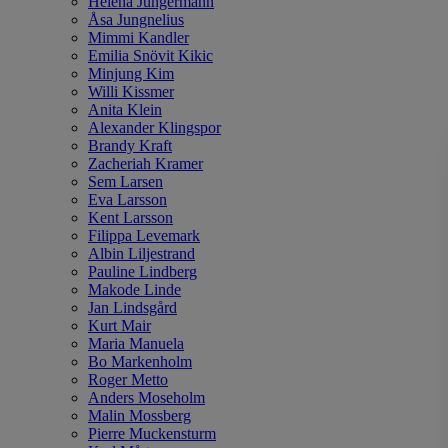
Helena Jungermann
Åsa Jungnelius
Mimmi Kandler
Emilia Snövit Kikic
Minjung Kim
Willi Kissmer
Anita Klein
Alexander Klingspor
Brandy Kraft
Zacheriah Kramer
Sem Larsen
Eva Larsson
Kent Larsson
Filippa Levemark
Albin Liljestrand
Pauline Lindberg
Makode Linde
Jan Lindsgård
Kurt Mair
Maria Manuela
Bo Markenholm
Roger Metto
Anders Moseholm
Malin Mossberg
Pierre Muckensturm