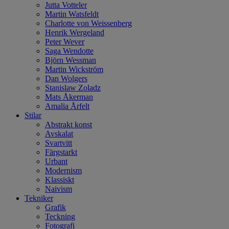
Jutta Votteler
Martin Watsfeldt
Charlotte von Weissenberg
Henrik Wergeland
Peter Wever
Saga Wendotte
Björn Wessman
Martin Wickström
Dan Wolgers
Stanislaw Zoladz
Mats Åkerman
Amalia Årfelt
Stilar
Abstrakt konst
Avskalat
Svartvitt
Färgstarkt
Urbant
Modernism
Klassiskt
Naivism
Tekniker
Grafik
Teckning
Fotografi