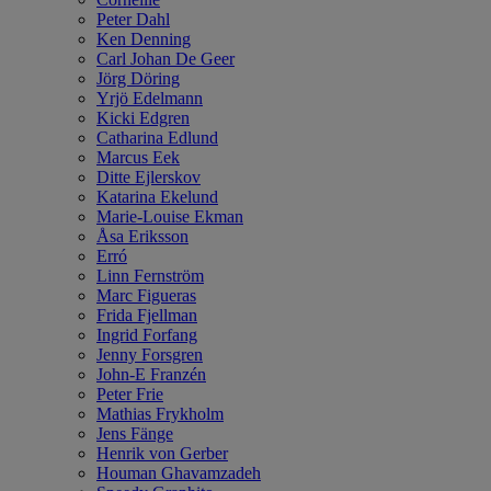
Peter Dahl
Ken Denning
Carl Johan De Geer
Jörg Döring
Yrjö Edelmann
Kicki Edgren
Catharina Edlund
Marcus Eek
Ditte Ejlerskov
Katarina Ekelund
Marie-Louise Ekman
Åsa Eriksson
Erró
Linn Fernström
Marc Figueras
Frida Fjellman
Ingrid Forfang
Jenny Forsgren
John-E Franzén
Peter Frie
Mathias Frykholm
Jens Fänge
Henrik von Gerber
Houman Ghavamzadeh