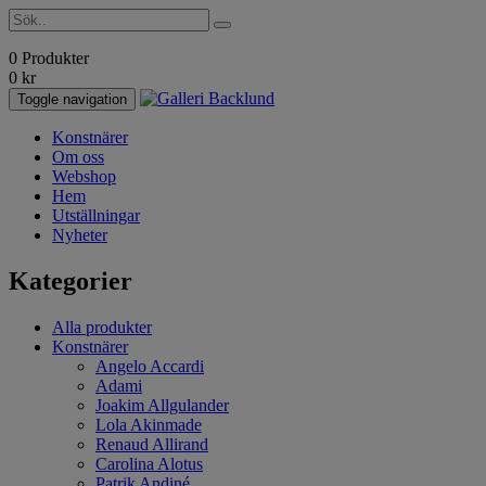
0 Produkter
0
kr
Toggle navigation
Konstnärer
Om oss
Webshop
Hem
Utställningar
Nyheter
Kategorier
Alla produkter
Konstnärer
Angelo Accardi
Adami
Joakim Allgulander
Lola Akinmade
Renaud Allirand
Carolina Alotus
Patrik Andiné