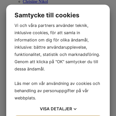
Christine Nikol
K G Nilson
Britta Noresten
Samtycke till cookies
Eva Olofsson
Ulla Ohlson
Emil Olsson
Vi och våra partners använder teknik,
Johan Palmborg
inklusive cookies, för att samla in
Sirje Papp
Johan Patricny
information om dig för olika ändamål,
Ania Pauser
inklusive: bättre användarupplevelse,
Mikael Persbrandt
Stefan MÅS Persson
funktionalitet, statistik och marknadsföring.
Puppet Daniel Blomqvist
Genom att klicka på "OK" samtycker du till
Madeleine Pyk
Paul Quant
dessa ändamål.
Arthur Ragnarsson
Peter Reuterberg
Carl Fredrik Reuterswärd
Läs mer om vår användning av cookies och
Lisa Rinnevuo
Orion Righard
behandling av personuppgifter på vår
Roger Risberg
webbplats.
James Rizzi
Pedro Rodriguez Garrido
VISA
DETALJER
Anna Rosenbäck
Vivianne E Rosqvist