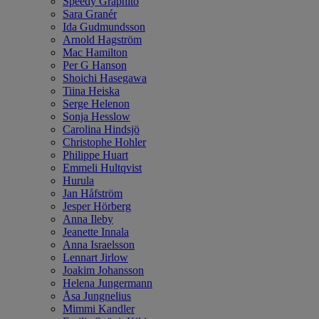
Speedy Graphito
Sara Granér
Ida Gudmundsson
Arnold Hagström
Mac Hamilton
Per G Hanson
Shoichi Hasegawa
Tiina Heiska
Serge Helenon
Sonja Hesslow
Carolina Hindsjö
Christophe Hohler
Philippe Huart
Emmeli Hultqvist
Hurula
Jan Håfström
Jesper Hörberg
Anna Ileby
Jeanette Innala
Anna Israelsson
Lennart Jirlow
Joakim Johansson
Helena Jungermann
Åsa Jungnelius
Mimmi Kandler