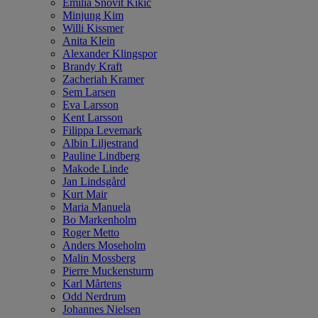
Emilia Snövit Kikic
Minjung Kim
Willi Kissmer
Anita Klein
Alexander Klingspor
Brandy Kraft
Zacheriah Kramer
Sem Larsen
Eva Larsson
Kent Larsson
Filippa Levemark
Albin Liljestrand
Pauline Lindberg
Makode Linde
Jan Lindsgård
Kurt Mair
Maria Manuela
Bo Markenholm
Roger Metto
Anders Moseholm
Malin Mossberg
Pierre Muckensturm
Karl Mårtens
Odd Nerdrum
Johannes Nielsen