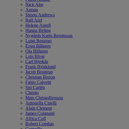
Nick Alm
Arman
Simon Andrews
Ralf Arzt
Helene Aurell
Hanna Beling
Nygårds Karin Bengtsson
Luigi Benzoni
Ernst Billgren
Ola Billgren
Luis Bivar
Carl Bjerkås
Frank Björklund
Jacob Brostrup
Christian Bozon
Fabio Calvetti
Siri Carlén
Christo
Mats Christoffersson
Antonella Cinelli
Alain Clement
James Coignard
Africa Coll
Robert Combas
Corneille