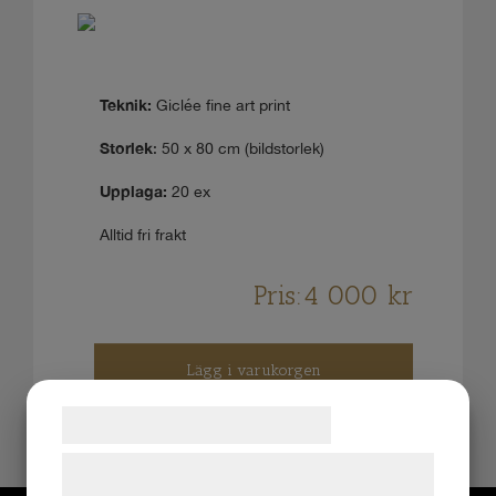
Teknik:
Giclée fine art print
Storlek
: 50 x 80 cm (bildstorlek)
Upplaga:
20 ex
Alltid fri frakt
Pris:
4 000
kr
Lägg i varukorgen
Samtykke til cookies
Vi og vores samarbejdspartnere bruger