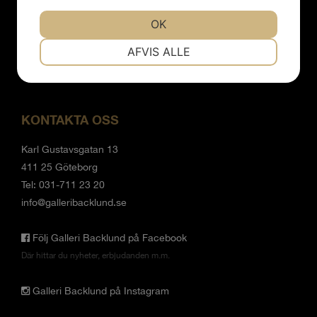
Vi har sommarstängt 19/6 - 9/8.
Mån- tor 12 - 18
OK
Fre 12-17
NØDVENDIGE
PRÆFERENCER
AFVIS ALLE
Lör - sön 12-15
MARKETING
STATISTIK
KONTAKTA OSS
Karl Gustavsgatan 13
411 25 Göteborg
Tel: 031-711 23 20
info@galleribacklund.se
Följ Galleri Backlund på Facebook
Där hittar du nyheter, erbjudanden m.m.
Galleri Backlund på Instagram