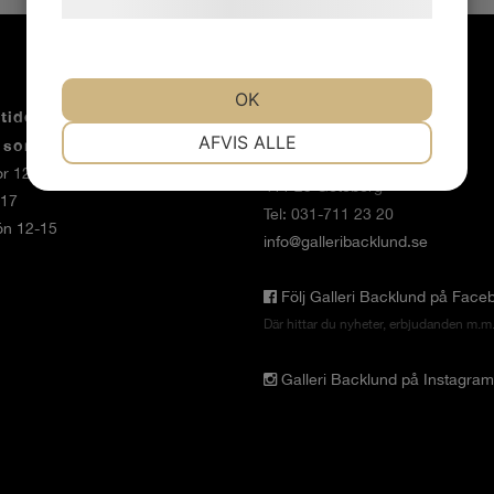
hjemmeside.
OK
KONTAKTA OSS
tider
NØDVENDIGE
PRÆFERENCER
AFVIS ALLE
r sommarstängt 19/6 - 9/8.
Karl Gustavsgatan 13
r 12 - 18
411 25 Göteborg
-17
MARKETING
STATISTIK
Tel: 031-711 23 20
ön 12-15
info@galleribacklund.se
Följ Galleri Backlund på Face
Där hittar du nyheter, erbjudanden m.m
Galleri Backlund på Instagram