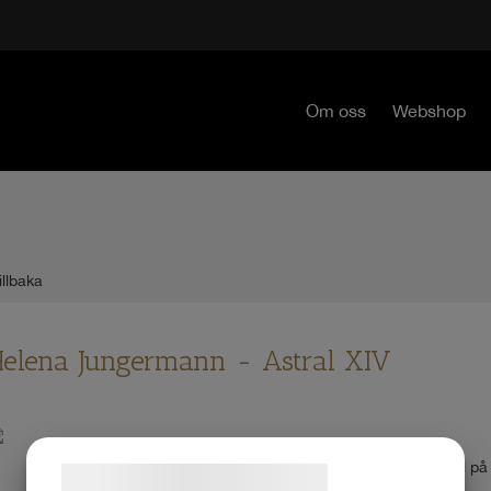
Om oss
Webshop
illbaka
elena Jungermann - Astral XIV
Teknik:
Akryl på 
Samtykke til cookies