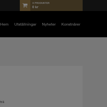
0 PRODUKTER
0
kr
Hem
Utställningar
Nyheter
Konstnärer
trä