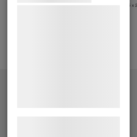
Storlek:
27,5 x 
Vi og vores samarbejdspartnere bruger
teknologier, herunder cookies, til at
indsamle oplysninger om dig til forskellige
formål, herunder: Tilpasning af annoncering,
bedre brugeroplevelse, funktionalitet,
statistik og marketing. Disse oplysninger
kan blive delt med annoncerings- og
analysepartnere, som kan kombinere dem
med data, du tidligere har givet dem eller
de har indsamlet gennem din brug af deres
tjenester. Ved at klikke på 'OK' giver du
samtykke til disse formål.
Læs mere om vores brug af cookies og
behandling af persondata på vores