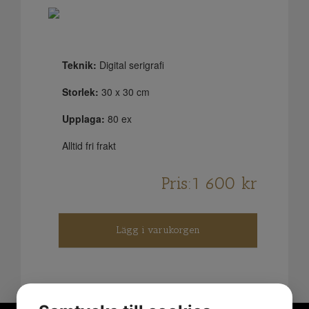
Teknik:
Digital serigrafi
Storlek:
30 x 30 cm
Upplaga:
80 ex
Alltid fri frakt
Pris:
1 600
kr
Lägg i varukorgen