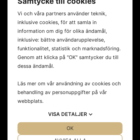
Samtycke till cookies
Vi och våra partners använder teknik,
inklusive cookies, för att samla in
MENY
information om dig för olika ändamål,
Hem
inklusive: bättre användarupplevelse,
Konstnärer
funktionalitet, statistik och marknadsföring.
Utställningar
Genom att klicka på "OK" samtycker du till
Konstföreningar/Företag
dessa ändamål.
Inbjudan
Integritetspolicy
Läs mer om vår användning av cookies och
Cookies
behandling av personuppgifter på vår
Om oss
Nyheter
webbplats.
Kontakt
VISA
DETALJER
JA
NEJ
OK
JA
NEJ
Öppettider
NÖDVÄNDIG
INSTÄLLNINGAR
Vi har sommarstängt 19/6 - 9/8.