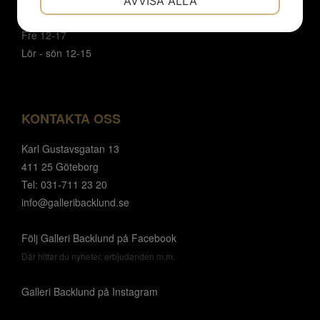
AVVISA ALLA
Mån- tor 12 - 18
JA
NEJ
JA
NEJ
Fre 12-17
MARKNADSFÖRING
STATISTIK
Lör - sön 12-15
KONTAKTA OSS
Karl Gustavsgatan 13
411 25 Göteborg
Tel: 031-711 23 20
info@galleribacklund.se
Följ Galleri Backlund på Facebook
Där hittar du nyheter, erbjudanden m.m.
Galleri Backlund på Instagram