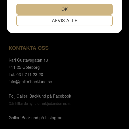
Mån- tor 12 - 18
OK
Fre 12-17
NØDVENDIGE
PRÆFERENCER
AFVIS ALLE
Lör - sön 12-15
MARKETING
STATISTIK
KONTAKTA OSS
Karl Gustavsgatan 13
411 25 Göteborg
Tel: 031-711 23 20
info@galleribacklund.se
Följ Galleri Backlund på Facebook
Där hittar du nyheter, erbjudanden m.m.
Galleri Backlund på Instagram