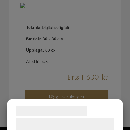
Teknik:
Digital serigrafi
Storlek:
30 x 30 cm
Upplaga:
80 ex
Alltid fri frakt
Pris:
1 600
kr
Lägg i varukorgen
Samtykke til cookies
Vi og vores samarbejdspartnere bruger