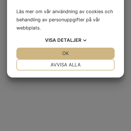
Läs mer om vår användning av cookies och
behandling av personuppgifter på vår
webbplats.
VISA
DETALJER
JA
NEJ
OK
JA
NEJ
NÖDVÄNDIG
INSTÄLLNINGAR
AVVISA ALLA
JA
NEJ
JA
NEJ
MARKNADSFÖRING
STATISTIK