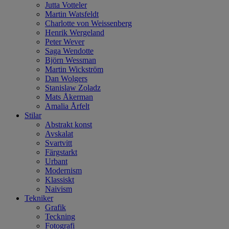
Jutta Votteler
Martin Watsfeldt
Charlotte von Weissenberg
Henrik Wergeland
Peter Wever
Saga Wendotte
Björn Wessman
Martin Wickström
Dan Wolgers
Stanislaw Zoladz
Mats Åkerman
Amalia Årfelt
Stilar
Abstrakt konst
Avskalat
Svartvitt
Färgstarkt
Urbant
Modernism
Klassiskt
Naivism
Tekniker
Grafik
Teckning
Fotografi