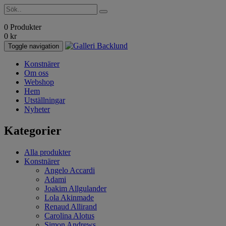
0 Produkter
0
kr
Toggle navigation
Konstnärer
Om oss
Webshop
Hem
Utställningar
Nyheter
Kategorier
Alla produkter
Konstnärer
Angelo Accardi
Adami
Joakim Allgulander
Lola Akinmade
Renaud Allirand
Carolina Alotus
Simon Andrews