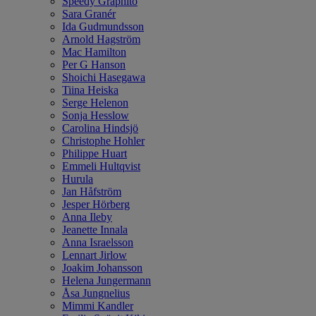
Speedy Graphito
Sara Granér
Ida Gudmundsson
Arnold Hagström
Mac Hamilton
Per G Hanson
Shoichi Hasegawa
Tiina Heiska
Serge Helenon
Sonja Hesslow
Carolina Hindsjö
Christophe Hohler
Philippe Huart
Emmeli Hultqvist
Hurula
Jan Håfström
Jesper Hörberg
Anna Ileby
Jeanette Innala
Anna Israelsson
Lennart Jirlow
Joakim Johansson
Helena Jungermann
Åsa Jungnelius
Mimmi Kandler