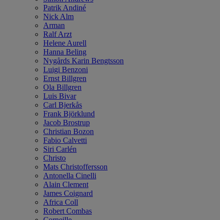
Patrik Andiné
Nick Alm
Arman
Ralf Arzt
Helene Aurell
Hanna Beling
Nygårds Karin Bengtsson
Luigi Benzoni
Ernst Billgren
Ola Billgren
Luis Bivar
Carl Bjerkås
Frank Björklund
Jacob Brostrup
Christian Bozon
Fabio Calvetti
Siri Carlén
Christo
Mats Christoffersson
Antonella Cinelli
Alain Clement
James Coignard
Africa Coll
Robert Combas
Corneille