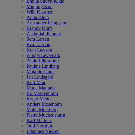
Emilia Snövit Kikic
Minjung Kim
Willi Kissmer
Anita Klein
Alexander Klingspor
Brandy Kraft
Zacheriah Kramer
Sem Larsen
Eva Larsson
Kent Larsson
Filippa Levemark
Albin Liljestrand
Pauline Lindberg
Makode Linde
Jan Lindsgård
Kurt Mair
Maria Manuela
Bo Markenholm
Roger Metto
Anders Moseholm
Malin Mossberg
Pierre Muckensturm
Karl Mårtens
Odd Nerdrum
Johannes Nielsen