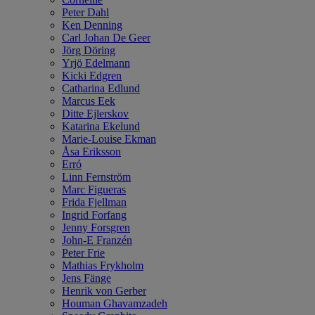
Peter Dahl
Ken Denning
Carl Johan De Geer
Jörg Döring
Yrjö Edelmann
Kicki Edgren
Catharina Edlund
Marcus Eek
Ditte Ejlerskov
Katarina Ekelund
Marie-Louise Ekman
Åsa Eriksson
Erró
Linn Fernström
Marc Figueras
Frida Fjellman
Ingrid Forfang
Jenny Forsgren
John-E Franzén
Peter Frie
Mathias Frykholm
Jens Fänge
Henrik von Gerber
Houman Ghavamzadeh