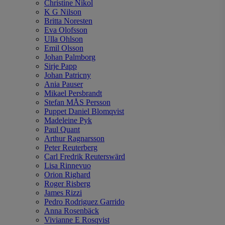
Christine Nikol
K G Nilson
Britta Noresten
Eva Olofsson
Ulla Ohlson
Emil Olsson
Johan Palmborg
Sirje Papp
Johan Patricny
Ania Pauser
Mikael Persbrandt
Stefan MÅS Persson
Puppet Daniel Blomqvist
Madeleine Pyk
Paul Quant
Arthur Ragnarsson
Peter Reuterberg
Carl Fredrik Reuterswärd
Lisa Rinnevuo
Orion Righard
Roger Risberg
James Rizzi
Pedro Rodriguez Garrido
Anna Rosenbäck
Vivianne E Rosqvist