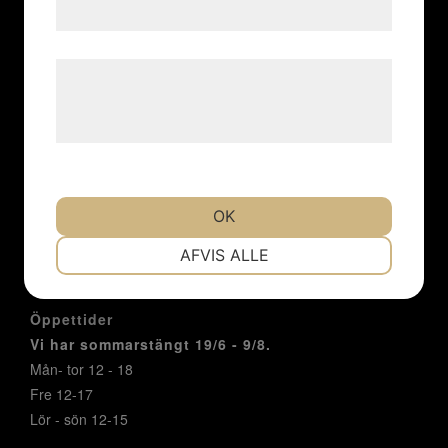
samtykke til disse formål.
Hem
Konstnärer
Utställningar
Læs mere om vores brug af cookies og
Konstföreningar/Företag
behandling af persondata på vores
Inbjudan
hjemmeside.
Integritetspolicy
Cookies
Om oss
OK
Nyheter
Kontakt
NØDVENDIGE
PRÆFERENCER
AFVIS ALLE
Öppettider
MARKETING
STATISTIK
Vi har sommarstängt 19/6 - 9/8.
Mån- tor 12 - 18
Fre 12-17
Lör - sön 12-15