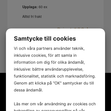
Upplaga:
60 ex
Alltid fri frakt
Pris:
4 200
kr
Samtycke till cookies
Lägg i varukorgen
Vi och våra partners använder teknik,
inklusive cookies, för att samla in
information om dig för olika ändamål,
inklusive: bättre användarupplevelse,
funktionalitet, statistik och marknadsföring.
Genom att klicka på "OK" samtycker du till
dessa ändamål.
MENY
Läs mer om vår användning av cookies och
Hem
behandling av personuppgifter på vår