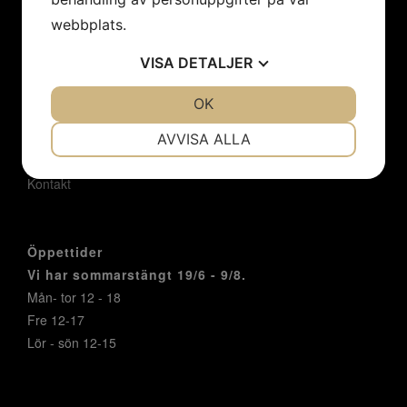
Konstnärer
webbplats.
Utställningar
Konstföreningar/Företag
VISA
DETALJER
Inbjudan
Integritetspolicy
JA
NEJ
OK
JA
NEJ
Cookies
NÖDVÄNDIG
INSTÄLLNINGAR
Om oss
AVVISA ALLA
Nyheter
JA
NEJ
JA
NEJ
Kontakt
MARKNADSFÖRING
STATISTIK
Öppettider
Vi har sommarstängt 19/6 - 9/8.
Mån- tor 12 - 18
Fre 12-17
Lör - sön 12-15