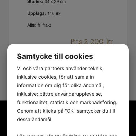
Storlek:
34 x 29 cm
Upplaga:
110 ex
Alltid fri frakt
Pris:
2 200
kr
Samtycke till cookies
SÅLD
Vi och våra partners använder teknik,
inklusive cookies, för att samla in
information om dig för olika ändamål,
inklusive: bättre användarupplevelse,
funktionalitet, statistik och marknadsföring.
Genom att klicka på "OK" samtycker du till
dessa ändamål.
MENY