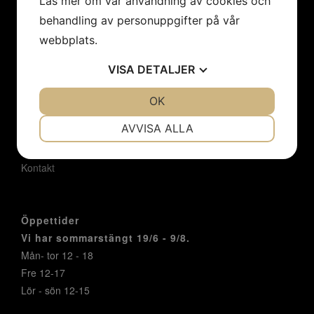
Läs mer om vår användning av cookies och
Hem
behandling av personuppgifter på vår
Konstnärer
webbplats.
Utställningar
Konstföreningar/Företag
VISA
DETALJER
Inbjudan
Integritetspolicy
JA
NEJ
OK
JA
NEJ
Cookies
NÖDVÄNDIG
INSTÄLLNINGAR
AVVISA ALLA
Om oss
Nyheter
JA
NEJ
JA
NEJ
Kontakt
MARKNADSFÖRING
STATISTIK
Öppettider
Vi har sommarstängt 19/6 - 9/8.
Mån- tor 12 - 18
Fre 12-17
Lör - sön 12-15