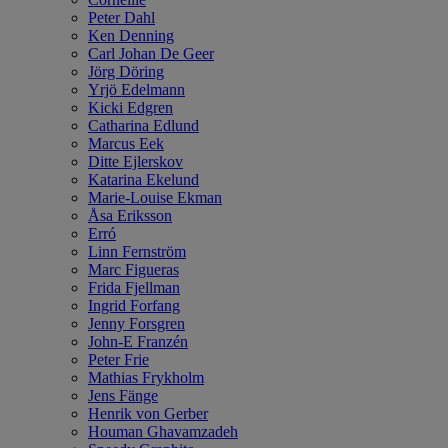
Peter Dahl
Ken Denning
Carl Johan De Geer
Jörg Döring
Yrjö Edelmann
Kicki Edgren
Catharina Edlund
Marcus Eek
Ditte Ejlerskov
Katarina Ekelund
Marie-Louise Ekman
Åsa Eriksson
Erró
Linn Fernström
Marc Figueras
Frida Fjellman
Ingrid Forfang
Jenny Forsgren
John-E Franzén
Peter Frie
Mathias Frykholm
Jens Fänge
Henrik von Gerber
Houman Ghavamzadeh