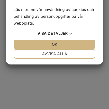
Läs mer om vår användning av cookies och
behandling av personuppgifter på vår
webbplats.
VISA
DETALJER
JA
NEJ
OK
JA
NEJ
NÖDVÄNDIG
INSTÄLLNINGAR
AVVISA ALLA
JA
NEJ
JA
NEJ
MARKNADSFÖRING
STATISTIK