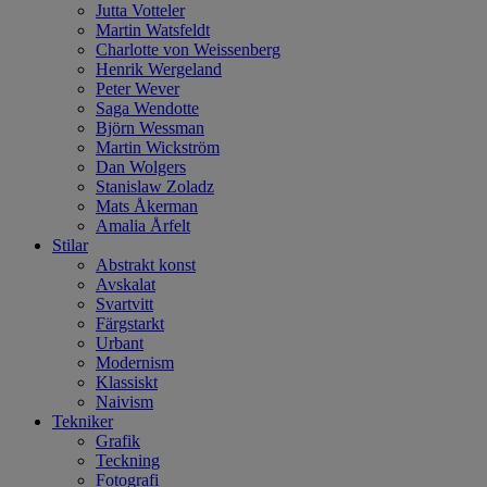
Jutta Votteler
Martin Watsfeldt
Charlotte von Weissenberg
Henrik Wergeland
Peter Wever
Saga Wendotte
Björn Wessman
Martin Wickström
Dan Wolgers
Stanislaw Zoladz
Mats Åkerman
Amalia Årfelt
Stilar
Abstrakt konst
Avskalat
Svartvitt
Färgstarkt
Urbant
Modernism
Klassiskt
Naivism
Tekniker
Grafik
Teckning
Fotografi