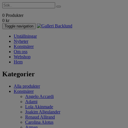
0 Produkter
0
kr
Toggle navigation
Utställningar
Nyheter
Konstnärer
Om oss
Webshop
Hem
Kategorier
Alla produkter
Konstnärer
Angelo Accardi
Adami
Lola Akinmade
Joakim Allgulander
Renaud Allirand
Carolina Alotus
Arman