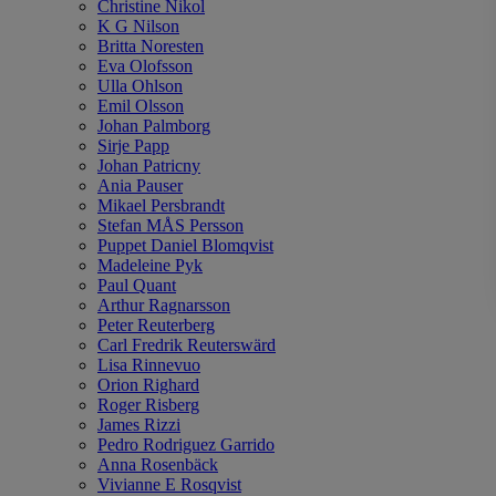
Christine Nikol
K G Nilson
Britta Noresten
Eva Olofsson
Ulla Ohlson
Emil Olsson
Johan Palmborg
Sirje Papp
Johan Patricny
Ania Pauser
Mikael Persbrandt
Stefan MÅS Persson
Puppet Daniel Blomqvist
Madeleine Pyk
Paul Quant
Arthur Ragnarsson
Peter Reuterberg
Carl Fredrik Reuterswärd
Lisa Rinnevuo
Orion Righard
Roger Risberg
James Rizzi
Pedro Rodriguez Garrido
Anna Rosenbäck
Vivianne E Rosqvist