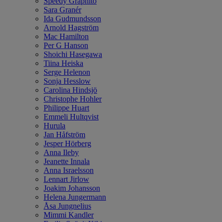
Speedy Graphito
Sara Granér
Ida Gudmundsson
Arnold Hagström
Mac Hamilton
Per G Hanson
Shoichi Hasegawa
Tiina Heiska
Serge Helenon
Sonja Hesslow
Carolina Hindsjö
Christophe Hohler
Philippe Huart
Emmeli Hultqvist
Hurula
Jan Håfström
Jesper Hörberg
Anna Ileby
Jeanette Innala
Anna Israelsson
Lennart Jirlow
Joakim Johansson
Helena Jungermann
Åsa Jungnelius
Mimmi Kandler