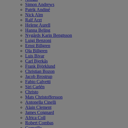
Simon Andrews
Patrik Andiné
Nick Alm
Ralf Arzt
Helene Aurell
Hanna Beling
Nygårds Karin Bengtsson
Luigi Benzoni
Ernst Billgren
Ola Billgren
Luis Bivar
Carl Bjerkås
Frank Björklund
Christian Bozon
Jacob Brostrup
Fabio Calvetti
Siri Carlén
Christo
Mats Christoffersson
Antonella Cinelli
Alain Clement
James Coignard
Africa Coll
Robert Combas
Corneille