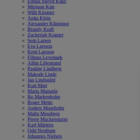
Emilia Snövit Kikic
Minjung Kim
Willi Kissmer
Anita Klein
Alexander Klingspor
Brandy Kraft
Zacheriah Kramer
Sem Larsen
Eva Larsson
Kent Larsson
Filippa Levemark
Albin Liljestrand
Pauline Lindberg
Makode Linde
Jan Lindsgård
Kurt Mair
Maria Manuela
Bo Markenholm
Roger Metto
Anders Moseholm
Malin Mossberg
Pierre Muckensturm
Karl Mårtens
Odd Nerdrum
Johannes Nielsen