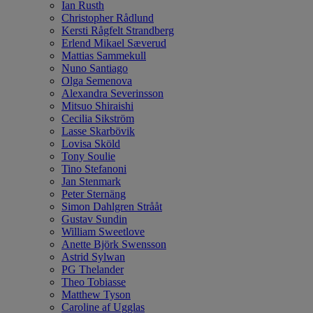
Ian Rusth
Christopher Rådlund
Kersti Rågfelt Strandberg
Erlend Mikael Sæverud
Mattias Sammekull
Nuno Santiago
Olga Semenova
Alexandra Severinsson
Mitsuo Shiraishi
Cecilia Sikström
Lasse Skarbövik
Lovisa Sköld
Tony Soulie
Tino Stefanoni
Jan Stenmark
Peter Sternäng
Simon Dahlgren Strååt
Gustav Sundin
William Sweetlove
Anette Björk Swensson
Astrid Sylwan
PG Thelander
Theo Tobiasse
Matthew Tyson
Caroline af Ugglas