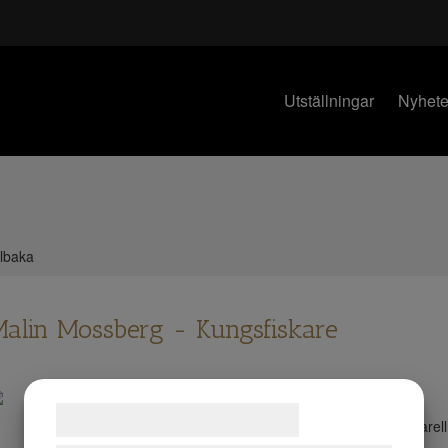
Utställningar
Nyhete
llbaka
alin Mossberg - Kungsfiskare
Samtykke til cookies
Teknik:
Akvarell